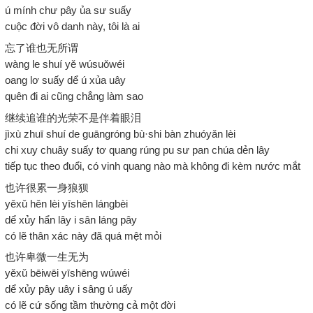
ú mính chư pây ủa sư suấy
cuộc đời vô danh này, tôi là ai
忘了谁也无所谓
wàng le shuí yě wúsuǒwéi
oang lơ suấy dể ú xủa uây
quên đi ai cũng chẳng làm sao
继续追谁的光荣不是伴着眼泪
jìxù zhuī shuí de guāngróng bù·shi bàn zhuóyǎn lèi
chi xuy chuây suấy tơ quang rúng pu sư pan chúa dẻn lây
tiếp tục theo đuổi, có vinh quang nào mà không đi kèm nước mắt
也许很累一身狼狈
yěxǔ hěn lèi yīshēn lángbèi
dể xủy hẩn lây i sân láng pây
có lẽ thân xác này đã quá mệt mỏi
也许卑微一生无为
yěxǔ bēiwēi yīshēng wúwéi
dể xủy pây uây i sâng ú uấy
có lẽ cứ sống tầm thường cả một đời