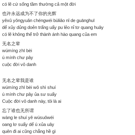
có lẽ cứ sống tầm thường cả một đời
也许永远成为不了你的光辉
yěxǔ yǒngyuǎn chéngwéi bùliǎo nǐ de guānghuī
dể xủy dủng doẻn trấng uấy pu lẻo nỉ tơ quang huây
có lẽ không thể trở thành ánh hào quang của em
无名之辈
wúmíng zhī bèi
ú mính chư pây
cuộc đời vô danh
无名之辈我是谁
wúmíng zhī bèi wǒ shì shuí
ú mính chư pây ủa sư suấy
Cuộc đời vô danh này, tôi là ai
忘了谁也无所谓
wàng le shuí yě wúsuǒwéi
oang lơ suấy dể ú xủa uây
quên đi ai cũng chẳng hề gì