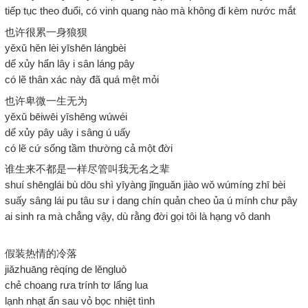
tiếp tục theo đuổi, có vinh quang nào mà không đi kèm nước mắt
也许很累一身狼狈
yěxǔ hěn lèi yīshēn lángbèi
dể xủy hẩn lây i sân láng pây
có lẽ thân xác này đã quá mệt mỏi
也许卑微一生无为
yěxǔ bēiwēi yīshēng wúwéi
dể xủy pây uây i sâng ú uấy
có lẽ cứ sống tầm thường cả một đời
谁生来不都是一样尽管叫我无名之辈
shuí shēnglái bù dōu shì yīyàng jǐnguǎn jiào wǒ wúmíng zhī bèi
suấy sâng lái pu tâu sư i dang chín quản cheo ủa ú mính chư pây
ai sinh ra mà chẳng vậy, dù rằng đời gọi tôi là hạng vô danh
假装热情的冷落
jiǎzhuāng rèqíng de lěngluò
chẻ choang rưa trính tơ lẩng lua
lạnh nhạt ẩn sau vỏ bọc nhiệt tình