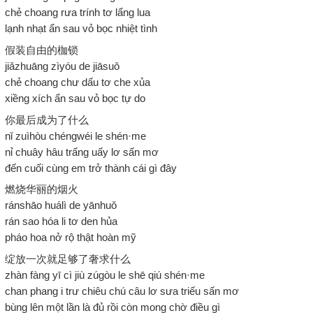
chẻ choang rưa trính tơ lẩng lua
lạnh nhạt ẩn sau vỏ bọc nhiệt tình
假装自由的枷锁
jiǎzhuāng zìyóu de jiāsuǒ
chẻ choang chư dấu tơ che xủa
xiềng xích ẩn sau vỏ bọc tự do
你最后成为了什么
nǐ zuìhòu chéngwéi le shén·me
nỉ chuây hâu trấng uấy lơ sấn mơ
đến cuối cùng em trở thành cái gì đây
燃烧华丽的烟火
ránshāo huálì de yānhuǒ
rán sao hóa li tơ den hủa
pháo hoa nở rộ thật hoàn mỹ
绽放一次就足够了奢求什么
zhàn fàng yī cì jiù zúgòu le shē qiú shén·me
chan phang i trư chiêu chú câu lơ sưa triếu sấn mơ
bùng lên một lần là đủ rồi còn mong chờ điều gì