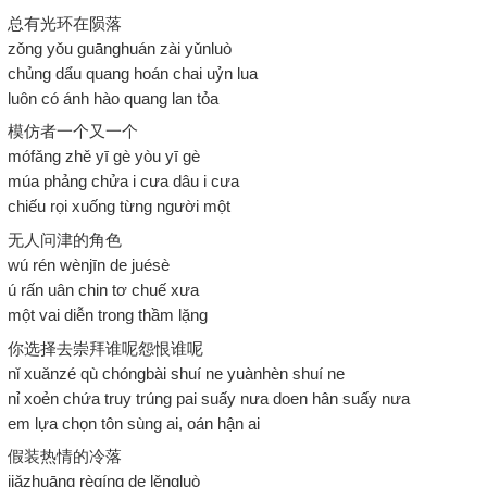
总有光环在陨落
zǒng yǒu guānghuán zài yǔnluò
chủng dẩu quang hoán chai uỷn lua
luôn có ánh hào quang lan tỏa
模仿者一个又一个
mófǎng zhě yī gè yòu yī gè
múa phảng chửa i cưa dâu i cưa
chiếu rọi xuống từng người một
无人问津的角色
wú rén wènjīn de juésè
ú rấn uân chin tơ chuế xưa
một vai diễn trong thầm lặng
你选择去崇拜谁呢怨恨谁呢
nǐ xuǎnzé qù chóngbài shuí ne yuànhèn shuí ne
nỉ xoẻn chứa truy trúng pai suấy nưa doen hân suấy nưa
em lựa chọn tôn sùng ai, oán hận ai
假装热情的冷落
jiǎzhuāng rèqíng de lěngluò