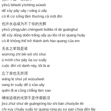
yěxǔ bēiwēi yīshēng wúwéi
dể xủy pây uây i sâng ú uấy
có lẽ cứ sống tầm thường cả một đời
也许永远成为不了你的光辉
yěxǔ yǒngyuǎn chéngwéi bùliǎo nǐ de guānghuī
dể xủy dủng doẻn trấng uấy pu lẻo nỉ tơ quang huây
có lẽ không thể trở thành ánh hào quang của em
无名之辈我是谁
wúmíng zhī bèi wǒ shì shuí
ú mính chư pây ủa sư suấy
cuộc đời vô danh này, tôi là ai
忘了谁也无所谓
wàng le shuí yě wúsuǒwéi
oang lơ suấy dể ú xủa uây
quên đi ai cũng chẳng làm sao
继续追谁的光荣不是伴着眼泪
jìxù zhuī shuí de guāngróng bù·shi bàn zhuóyǎn lèi
chi xuy chuây suấy tơ quang rúng pu sư pan chúa dẻn lây