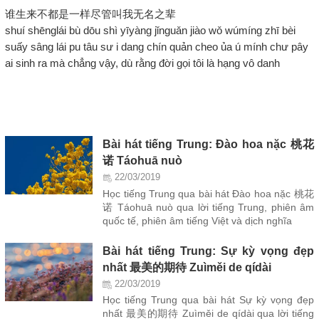
谁生来不都是一样尽管叫我无名之辈
shuí shēnglái bù dōu shì yīyàng jǐnguǎn jiào wǒ wúmíng zhī bèi
suấy sâng lái pu tâu sư i dang chín quản cheo ủa ú mính chư pây
ai sinh ra mà chẳng vậy, dù rằng đời gọi tôi là hạng vô danh
Bài hát tiếng Trung: Đào hoa nặc 桃花
诺 Táohuā nuò
22/03/2019
Học tiếng Trung qua bài hát Đào hoa nặc 桃花
诺 Táohuā nuò qua lời tiếng Trung, phiên âm
quốc tế, phiên âm tiếng Việt và dịch nghĩa
Bài hát tiếng Trung: Sự kỳ vọng đẹp
nhất 最美的期待 Zuìměi de qídài
22/03/2019
Học tiếng Trung qua bài hát Sự kỳ vọng đẹp
nhất 最美的期待 Zuìměi de qídài qua lời tiếng