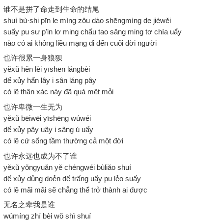
谁不是拼了命走到生命的结尾
shuí bù·shi pīn le mìng zǒu dào shēngmìng de jiéwěi
suấy pu sư p'in lơ ming chẩu tao sâng ming tơ chía uẩy
nào có ai không liều mạng đi đến cuối đời người
也许很累一身狼狈
yěxǔ hěn lèi yīshēn lángbèi
dể xủy hẩn lây i sân láng pây
có lẽ thân xác này đã quá mệt mỏi
也许卑微一生无为
yěxǔ bēiwēi yīshēng wúwéi
dể xủy pây uây i sâng ú uấy
có lẽ cứ sống tầm thường cả một đời
也许永远也成为不了谁
yěxǔ yǒngyuǎn yě chéngwéi bùliǎo shuí
dể xủy dủng doẻn dể trấng uấy pu lẻo suấy
có lẽ mãi mãi sẽ chẳng thể trở thành ai được
无名之辈我是谁
wúmíng zhī bèi wǒ shì shuí