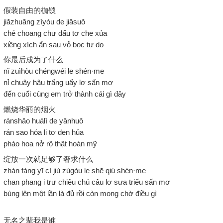
假装自由的枷锁
jiǎzhuāng zìyóu de jiāsuǒ
chẻ choang chư dấu tơ che xủa
xiềng xích ẩn sau vỏ bọc tự do
你最后成为了什么
nǐ zuìhòu chéngwéi le shén·me
nỉ chuây hâu trấng uấy lơ sấn mơ
đến cuối cùng em trở thành cái gì đây
燃烧华丽的烟火
ránshāo huálì de yānhuǒ
rán sao hóa li tơ den hủa
pháo hoa nở rộ thật hoàn mỹ
绽放一次就足够了奢求什么
zhàn fàng yī cì jiù zúgòu le shē qiú shén·me
chan phang i trư chiêu chú câu lơ sưa triếu sấn mơ
bùng lên một lần là đủ rồi còn mong chờ điều gì
无名之辈我是谁