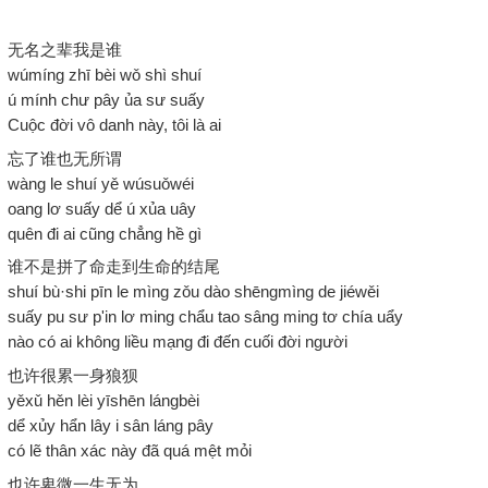
无名之辈我是谁
wúmíng zhī bèi wǒ shì shuí
ú mính chư pây ủa sư suấy
Cuộc đời vô danh này, tôi là ai
忘了谁也无所谓
wàng le shuí yě wúsuǒwéi
oang lơ suấy dể ú xủa uây
quên đi ai cũng chẳng hề gì
谁不是拼了命走到生命的结尾
shuí bù·shi pīn le mìng zǒu dào shēngmìng de jiéwěi
suấy pu sư p'in lơ ming chẩu tao sâng ming tơ chía uẩy
nào có ai không liều mạng đi đến cuối đời người
也许很累一身狼狈
yěxǔ hěn lèi yīshēn lángbèi
dể xủy hẩn lây i sân láng pây
có lẽ thân xác này đã quá mệt mỏi
也许卑微一生无为