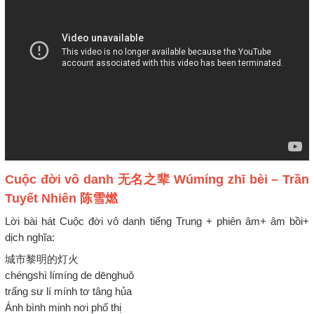
Cuộc đời vô danh 无名之辈 Wúmíng zhī bèi – Trần
Tuyết Nhiên 陈雪燃
Lời bài hát Cuộc đời vô danh tiếng Trung + phiên âm+ âm bồi+
dịch nghĩa:
城市黎明的灯火
chéngshì límíng de dēnghuǒ
trấng sư lí mính tơ tâng hủa
Ánh bình minh nơi phố thị