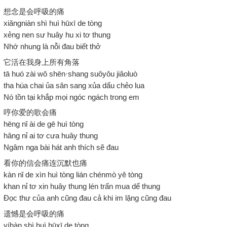
想念是会呼吸的痛
xiǎngniàn shì huì hūxī de tòng
xẻng nen sư huây hu xi tơ thung
Nhớ nhung là nỗi đau biết thở
它活在我身上所有角落
tā huó zài wǒ shēn·shang suǒyǒu jiǎoluò
tha húa chai ủa sân sang xủa dẩu chẻo lua
Nó tồn tại khắp mọi ngóc ngách trong em
哼你爱的歌会痛
hēng nǐ ài de gē huì tòng
hâng nỉ ai tơ cưa huây thung
Ngâm nga bài hát anh thích sẽ đau
看你的信会痛连沉默也痛
kàn nǐ de xìn huì tòng lián chénmò yě tòng
khan nỉ tơ xin huây thung lén trấn mua dể thung
Đọc thư của anh cũng đau cả khi im lặng cũng đau
遗憾是会呼吸的痛
yíhàn shì huì hūxī de tòng