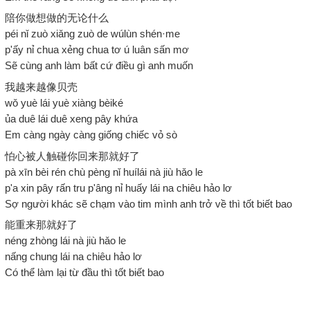
陪你做想做的无论什么
péi nǐ zuò xiǎng zuò de wúlùn shén·me
p'ấy nỉ chua xẻng chua tơ ú luân sấn mơ
Sẽ cùng anh làm bất cứ điều gì anh muốn
我越来越像贝壳
wǒ yuè lái yuè xiàng bèiké
ủa duê lái duê xeng pây khứa
Em càng ngày càng giống chiếc vỏ sò
怕心被人触碰你回来那就好了
pà xīn bèi rén chù pèng nǐ huílái nà jiù hǎo le
p'a xin pây rấn tru p'âng nỉ huấy lái na chiêu hảo lơ
Sợ người khác sẽ chạm vào tim mình anh trở về thì tốt biết bao
能重来那就好了
néng zhòng lái nà jiù hǎo le
nấng chung lái na chiêu hảo lơ
Có thể làm lại từ đầu thì tốt biết bao