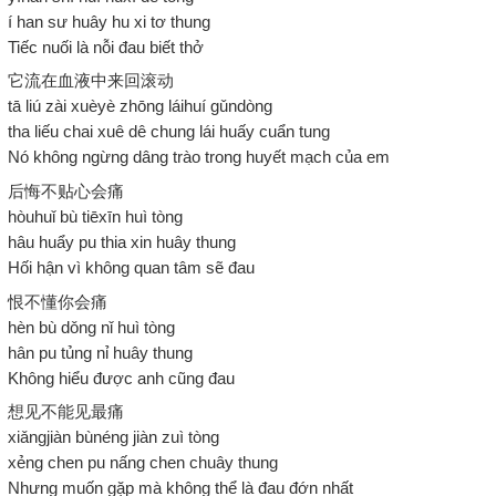
í han sư huây hu xi tơ thung
Tiếc nuối là nỗi đau biết thở
它流在血液中来回滚动
tā liú zài xuèyè zhōng láihuí gǔndòng
tha liếu chai xuê dê chung lái huấy cuẩn tung
Nó không ngừng dâng trào trong huyết mạch của em
后悔不贴心会痛
hòuhuǐ bù tiēxīn huì tòng
hâu huẩy pu thia xin huây thung
Hối hận vì không quan tâm sẽ đau
恨不懂你会痛
hèn bù dǒng nǐ huì tòng
hân pu tủng nỉ huây thung
Không hiểu được anh cũng đau
想见不能见最痛
xiǎngjiàn bùnéng jiàn zuì tòng
xẻng chen pu nấng chen chuây thung
Nhưng muốn gặp mà không thể là đau đớn nhất