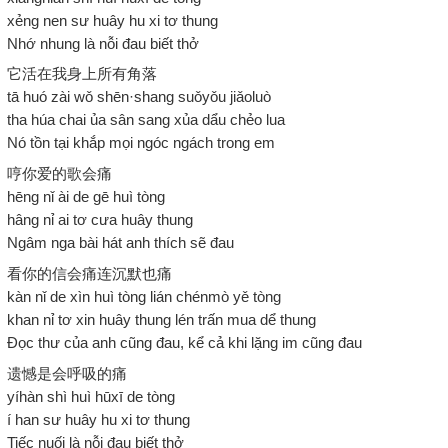
xẻng nen sư huây hu xi tơ thung
Nhớ nhung là nỗi đau biết thở
它活在我身上所有角落
tā huó zài wǒ shēn·shang suǒyǒu jiǎoluò
tha húa chai ủa sân sang xủa dẩu chẻo lua
Nó tồn tại khắp mọi ngóc ngách trong em
哼你爱的歌会痛
hēng nǐ ài de gē huì tòng
hâng nỉ ai tơ cưa huây thung
Ngâm nga bài hát anh thích sẽ đau
看你的信会痛连沉默也痛
kàn nǐ de xìn huì tòng lián chénmò yě tòng
khan nỉ tơ xin huây thung lén trấn mua dể thung
Đọc thư của anh cũng đau, kể cả khi lặng im cũng đau
遗憾是会呼吸的痛
yíhàn shì huì hūxī de tòng
í han sư huây hu xi tơ thung
Tiếc nuối là nỗi đau biết thở