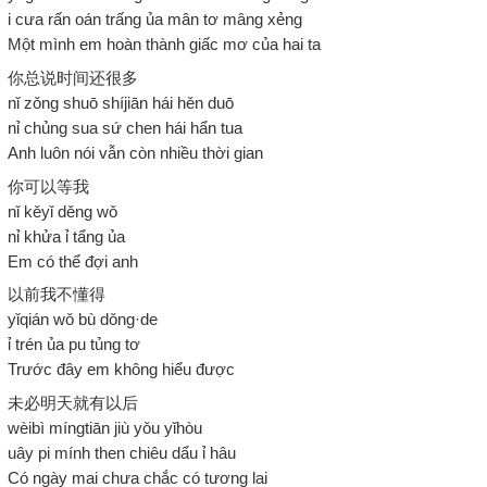
i cưa rấn oán trấng ủa mân tơ mâng xẻng
Một mình em hoàn thành giấc mơ của hai ta
你总说时间还很多
nǐ zǒng shuō shíjiān hái hěn duō
nỉ chủng sua sứ chen hái hẩn tua
Anh luôn nói vẫn còn nhiều thời gian
你可以等我
nǐ kěyǐ děng wǒ
nỉ khửa ỉ tẩng ủa
Em có thể đợi anh
以前我不懂得
yǐqián wǒ bù dǒng·de
ỉ trén ủa pu tủng tơ
Trước đây em không hiểu được
未必明天就有以后
wèibì míngtiān jiù yǒu yǐhòu
uây pi mính then chiêu dẩu ỉ hâu
Có ngày mai chưa chắc có tương lai