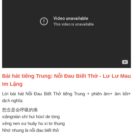
Bài hát tiếng Trung: Nỗi Đau Biết Thở - Lư Lư Mau
Im Lặng
Lời bài hát Nỗi Đau Biết Thở tiếng Trung + phiên âm+ âm bồi+
dịch nghĩa:
想念是会呼吸的痛
xiǎngniàn shì huì hūxī de tòng
xẻng nen sư huây hu xi tơ thung
Nhớ nhung là nỗi đau biết thở