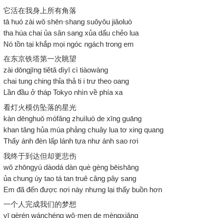
它活在我身上所有角落
tā huó zài wǒ shēn·shang suǒyǒu jiǎoluò
tha húa chai ủa sân sang xủa dẩu chẻo lua
Nó tồn tại khắp mọi ngóc ngách trong em
在东京铁塔第一次眺望
zài dōngjīng tiětǎ dìyī cì tiàowàng
chai tung ching thỉa thả ti i trư theo oang
Lần đầu ở tháp Tokyo nhìn về phía xa
看灯火模仿坠落的星光
kàn dēnghuǒ mófǎng zhuìluò de xīng guāng
khan tâng hủa múa phảng chuây lua tơ xing quang
Thấy ánh đèn lấp lánh tựa như ánh sao rơi
我终于到达但却更悲伤
wǒ zhōngyú dàodá dàn què gèng bēishāng
ủa chung úy tao tá tan truê câng pây sang
Em đã đến được nơi này nhưng lại thấy buồn hơn
一个人完成我们的梦想
yī gèrén wánchéng wǒ·men de mèngxiǎng