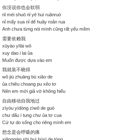
你没说你也会软弱
nǐ méi shuō nǐ yě huì ruǎnruò
nỉ mấy sua nỉ dể huây roản rua
Anh chưa từng nói mình cũng rất yếu mềm
需要依赖我
xūyào yīlài wǒ
xuy dao i lai ủa
Muốn được dựa vào em
我就装不晓得
wǒ jiù zhuāng bù xiǎo·de
ủa chiêu choang pu xẻo tơ
Nên em mới giả vờ không hiểu
自由移动自我地过
zìyóu yídòng zìwǒ de guò
chư dấu í tung chư ủa tơ cua
Cứ tự do sống cho riêng mình em
想念是会呼吸的痛
xiǎngniàn shì huì hūxī de tòng