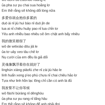
ủa pha sư pu chai sua hoảng lơ
Em thề rằng sẽ không dối lòng nữa
多爱你就会抱你多紧的
duō ài nǐ jiù huì bào nǐ duō jǐn de
tua ai nỉ chiêu huây pao nỉ tua chỉn tơ
Yêu anh nhiều bao nhiêu sẽ ôm chặt anh bấy nhiêu
我的微笑都假了
wǒ de wēixiào dōu jiǎ le
ủa tơ uây xeo tâu chẻ lơ
Nụ cười của em đều là giả dối
灵魂像飘浮着你在就好了
línghún xiàng piāofú zhe nǐ zài jiù hǎo le
lính huấn xeng p'eo phú chưa nỉ chai chiêu hảo lơ
Tựa như linh hồn lạc lõng chỉ cần có anh là đủ
我发誓不让你等候
wǒ fāshì bùràng nǐ děnghòu
ủa pha sư pu rang nỉ tẩng hâu
Em thề rằng sẽ không để anh phải đợi