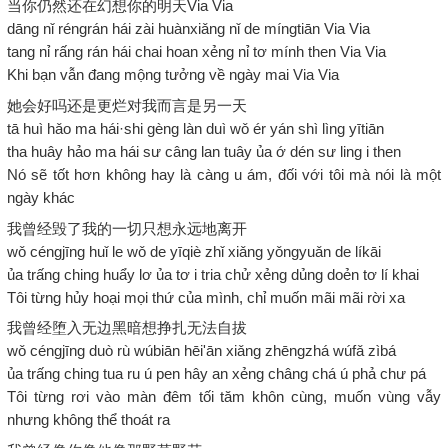
当你仍然还在幻想你的明天Via Via
dāng nǐ réngrán hái zài huànxiǎng nǐ de míngtiān Via Via
tang nỉ rấng rán hái chai hoan xẻng nỉ tơ mính then Via Via
Khi bạn vẫn đang mộng tưởng về ngày mai Via Via
她会好吗还是更烂对我而言是另一天
tā huì hǎo ma hái·shi gèng làn duì wǒ ér yán shì lìng yītiān
tha huây hảo ma hái sư câng lan tuây ủa ớ dén sư ling i then
Nó sẽ tốt hơn không hay là càng u ám, đối với tôi mà nói là một
ngày khác
我曾经毁了我的一切只想永远地离开
wǒ céngjīng huǐ le wǒ de yīqiè zhǐ xiǎng yǒngyuǎn de líkāi
ủa trấng ching huẩy lơ ủa tơ i tria chử xẻng dủng doẻn tơ lí khai
Tôi từng hủy hoại mọi thứ của mình, chỉ muốn mãi mãi rời xa
我曾经堕入无边黑暗想挣扎无法自拔
wǒ céngjīng duò rù wúbiān hēi'ān xiǎng zhēngzhá wúfǎ zìbá
ủa trấng ching tua ru ú pen hây an xẻng châng chá ú phả chư pá
Tôi từng rơi vào màn đêm tối tăm khôn cùng, muốn vùng vẫy
nhưng không thể thoát ra