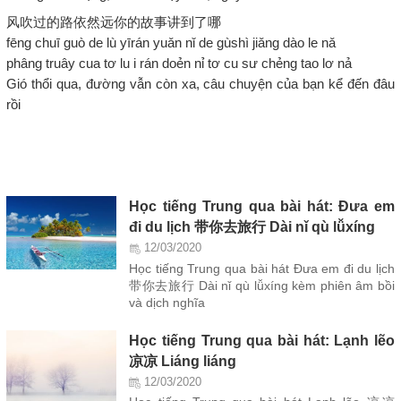
风吹过的路依然远你的故事讲到了哪
fēng chuī guò de lù yīrán yuǎn nǐ de gùshì jiǎng dào le nǎ
phâng truây cua tơ lu i rán doẻn nỉ tơ cu sư chẻng tao lơ nả
Gió thổi qua, đường vẫn còn xa, câu chuyện của bạn kể đến đâu
rồi
Học tiếng Trung qua bài hát: Đưa em
đi du lịch 带你去旅行 Dài nǐ qù lǚxíng
12/03/2020
Học tiếng Trung qua bài hát Đưa em đi du lịch
带你去旅行 Dài nǐ qù lǚxíng kèm phiên âm bồi
và dịch nghĩa
Học tiếng Trung qua bài hát: Lạnh lẽo
凉凉 Liáng liáng
12/03/2020