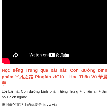
Học tiếng Trung qua bài hát: Con đường bình
phàm 平凡之路 Píngfán zhī lù – Hoa Thần Vũ 華晨
宇
Lời bài hát Con đường bình phàm tiếng Trung + phiên âm+ âm
bồi+ dịch nghĩa:
徘徊著的在路上的你要走吗 via via