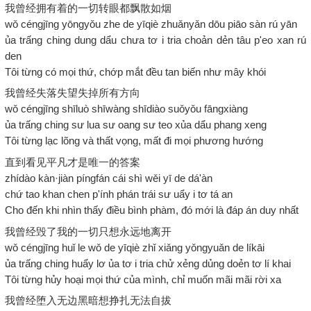
我曾经拥有着的一切转眼都飘散如烟
wǒ céngjīng yōngyǒu zhe de yīqiè zhuǎnyǎn dōu piāo sàn rú yān
ủa trấng ching dung dẩu chưa tơ i tria choản dẻn tâu p'eo xan rú
den
Tôi từng có mọi thứ, chớp mắt đều tan biến như mây khói
我曾经失落失望失掉所有方向
wǒ céngjīng shīluò shīwàng shīdiào suǒyǒu fāngxiàng
ủa trấng ching sư lua sư oang sư teo xủa dẩu phang xeng
Tôi từng lạc lõng và thất vọng, mất đi mọi phương hướng
直到看见平凡才是唯一的答案
zhídào kàn·jiàn píngfán cái shì wěi yī de dá'àn
chứ tao khan chen p'ính phán trái sư uẩy i tơ tá an
Cho đến khi nhìn thấy điều bình phàm, đó mới là đáp án duy nhất
我曾经毁了我的一切只想永远地离开
wǒ céngjīng huǐ le wǒ de yīqiè zhǐ xiǎng yǒngyuǎn de líkāi
ủa trấng ching huẩy lơ ủa tơ i tria chử xẻng dủng doẻn tơ lí khai
Tôi từng hủy hoại mọi thứ của mình, chỉ muốn mãi mãi rời xa
我曾经堕入无边黑暗想挣扎无法自拔