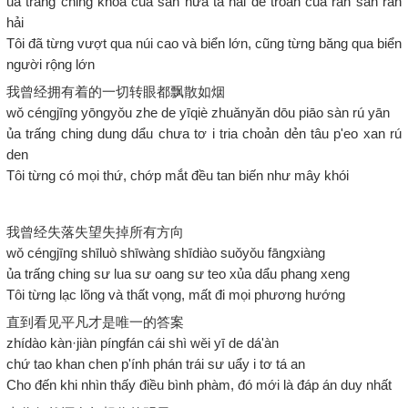
ủa trấng ching khoa cua san hứa ta hải dể troan cua rấn san rấn
hải
Tôi đã từng vượt qua núi cao và biển lớn, cũng từng băng qua biển
người rộng lớn
我曾经拥有着的一切转眼都飘散如烟
wǒ céngjīng yōngyǒu zhe de yīqiè zhuǎnyǎn dōu piāo sàn rú yān
ủa trấng ching dung dẩu chưa tơ i tria choản dẻn tâu p'eo xan rú
den
Tôi từng có mọi thứ, chớp mắt đều tan biến như mây khói
我曾经失落失望失掉所有方向
wǒ céngjīng shīluò shīwàng shīdiào suǒyǒu fāngxiàng
ủa trấng ching sư lua sư oang sư teo xủa dẩu phang xeng
Tôi từng lạc lõng và thất vọng, mất đi mọi phương hướng
直到看见平凡才是唯一的答案
zhídào kàn·jiàn píngfán cái shì wěi yī de dá'àn
chứ tao khan chen p'ính phán trái sư uẩy i tơ tá an
Cho đến khi nhìn thấy điều bình phàm, đó mới là đáp án duy nhất