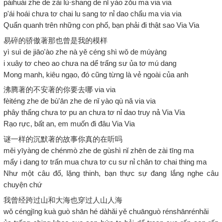
páihuái zhe de zài lù·shang de nǐ yào zǒu ma via via
p'ái hoái chưa tơ chai lu sang tơ nỉ dao chẩu ma via via
Quẩn quanh trên những con phố, bạn phải đi thật sao Via Via
易碎的骄傲著那也曾是我的模样
yì suì de jiāo'ào zhe nà yě céng shì wǒ de múyàng
i xuây tơ cheo ao chưa na dể trấng sư ủa tơ mú dang
Mong manh, kiêu ngạo, đó cũng từng là vẻ ngoài của anh
沸腾著的不安著的你要去哪 via via
fèiténg zhe de bù'ān zhe de nǐ yào qù nǎ via via
phây thấng chưa tơ pu an chưa tơ nỉ dao truy nả Via Via
Rạo rực, bất an, em muốn đi đâu Via Via
谜一样的沉默著的故事你真的在听吗
měi yīyàng de chénmò zhe de gùshì nǐ zhēn de zài tīng ma
mẩy i dang tơ trấn mua chưa tơ cu sư nỉ chân tơ chai thing ma
Như một câu đố, lặng thinh, bạn thực sự đang lắng nghe câu
chuyện chứ
我曾经跨过山和大海也穿过人山人海
wǒ céngjīng kuà guò shān hé dàhǎi yě chuānguò rénshānrénhǎi