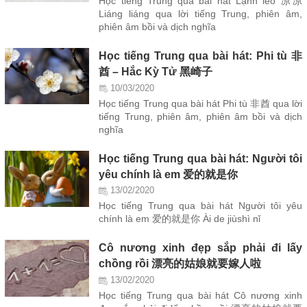
Học tiếng Trung qua bài hát Lạnh lẽo 凉凉
Liáng liáng qua lời tiếng Trung, phiên âm,
phiên âm bồi và dịch nghĩa
Học tiếng Trung qua bài hát: Phi tù 非
酋 – Hắc Kỳ Tử 黑崎子
10/03/2020
Học tiếng Trung qua bài hát Phi tù 非酋 qua lời
tiếng Trung, phiên âm, phiên âm bồi và dịch
nghĩa
Học tiếng Trung qua bài hát: Người tôi
yêu chính là em 爱的就是你
13/02/2020
Học tiếng Trung qua bài hát Người tôi yêu
chính là em 爱的就是你 Ài de jiùshì nǐ
Cô nương xinh đẹp sắp phải đi lấy
chồng rồi 漂亮的姑娘就要嫁人啦
13/02/2020
Học tiếng Trung qua bài hát Cô nương xinh