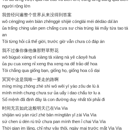
người rộng lớn
我曾经问遍整个世界从来没得到答案
wǒ céngjīng wèn biàn zhěnggè shìjiè cónglái méi dédào dá'àn
ủa trấng ching uân pen chẩng cưa sư chia trúng lái mấy tứa tao tá
an
Tôi từng hỏi cả thế giới, trước giờ vẫn chưa có đáp án
我不过像你像他像那野草野花
wǒ bùguò xiàng nǐ xiàng tā xiàng nà yě cǎoyě huā
ủa pu cua xeng nỉ xeng tha xeng na dể trảo dể hoa
Tôi chẳng qua giống bạn, giống họ, giống hoa cỏ dại
冥冥中这是我唯一要走的路啊
míng míng zhōng zhè shì wǒ wěi yī yào zǒu de lù ā
mính mính chung chưa sư ủa uẩy i dao chẩu tơ lu a
Số mệnh đã định đây là con đường duy nhất tôi phải đi
时间无言如此这般明天已在Via Via
shíjiān wú yán rúcǐ zhè bān míngtiān yǐ zài Via Via
sứ chen ú dén rú trử chưa pan mính then ỉ chai Via Via
Thời gian im lặng, chỉ như vậy thôi, ngày mai trước mắt Via Via