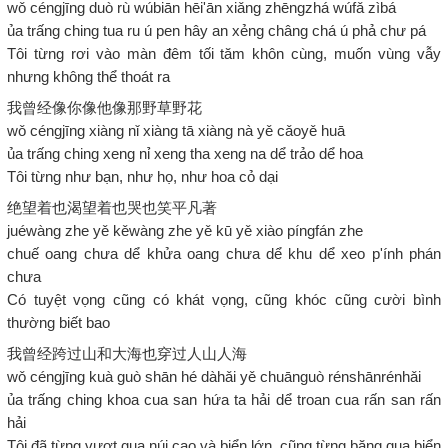
wǒ céngjīng duò rù wúbiān hēi'ān xiǎng zhēngzhá wúfǎ zìbá
ủa trấng ching tua ru ú pen hây an xẻng châng chá ú phả chư pá
Tôi từng rơi vào màn đêm tối tăm khôn cùng, muốn vùng vẫy
nhưng không thể thoát ra
我曾经像你像他像那野草野花
wǒ céngjīng xiàng nǐ xiàng tā xiàng nà yě cǎoyě huā
ủa trấng ching xeng nỉ xeng tha xeng na dể trảo dể hoa
Tôi từng như bạn, như họ, như hoa cỏ dại
绝望着也渴望着也哭也笑平凡著
juéwàng zhe yě kěwàng zhe yě kū yě xiào píngfán zhe
chuế oang chưa dể khửa oang chưa dể khu dể xeo p'ính phán
chưa
Có tuyệt vọng cũng có khát vọng, cũng khóc cũng cười bình
thường biết bao
我曾经跨过山和大海也穿过人山人海
wǒ céngjīng kuà guò shān hé dàhǎi yě chuānguò rénshānrénhǎi
ủa trấng ching khoa cua san hứa ta hải dể troan cua rấn san rấn
hải
Tôi đã từng vượt qua núi cao và biển lớn, cũng từng băng qua biển