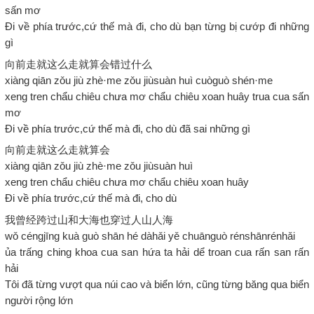
sấn mơ
Đi về phía trước,cứ thế mà đi, cho dù bạn từng bị cướp đi những
gì
向前走就这么走就算会错过什么
xiàng qiān zǒu jiù zhè·me zǒu jiùsuàn huì cuòguò shén·me
xeng tren chẩu chiêu chưa mơ chẩu chiêu xoan huây trua cua sấn
mơ
Đi về phía trước,cứ thế mà đi, cho dù đã sai những gì
向前走就这么走就算会
xiàng qiān zǒu jiù zhè·me zǒu jiùsuàn huì
xeng tren chẩu chiêu chưa mơ chẩu chiêu xoan huây
Đi về phía trước,cứ thế mà đi, cho dù
我曾经跨过山和大海也穿过人山人海
wǒ céngjīng kuà guò shān hé dàhǎi yě chuānguò rénshānrénhǎi
ủa trấng ching khoa cua san hứa ta hải dể troan cua rấn san rấn
hải
Tôi đã từng vượt qua núi cao và biển lớn, cũng từng băng qua biển
người rộng lớn