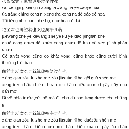
我曾经像你像他像那野草野花
wǒ céngjīng xiàng nǐ xiàng tā xiàng nà yě cǎoyě huā
ủa trấng ching xeng nỉ xeng tha xeng na dể trảo dể hoa
Tôi từng như bạn, như họ, như hoa cỏ dại
绝望着也渴望着也哭也笑平凡著
juéwàng zhe yě kěwàng zhe yě kū yě xiào píngfán zhe
chuế oang chưa dể khửa oang chưa dể khu dể xeo p'ính phán
chưa
Có tuyệt vọng cũng có khát vọng, cũng khóc cũng cười bình
thường biết bao
向前走就这么走就算你被给过什么
xiàng qiān zǒu jiù zhè·me zǒu jiùsuàn nǐ bèi gěi guò shén·me
xeng tren chẩu chiêu chưa mơ chẩu chiêu xoan nỉ pây cẩy cua
sấn mơ
Đi về phía trước,cứ thế mà đi, cho dù bạn từng được cho những
gì
向前走就这么走就算你被夺走什么
xiàng qiān zǒu jiù zhè·me zǒu jiùsuàn nǐ bèi duózǒu shén·me
xeng tren chẩu chiêu chưa mơ chẩu chiêu xoan nỉ pây túa chẩu