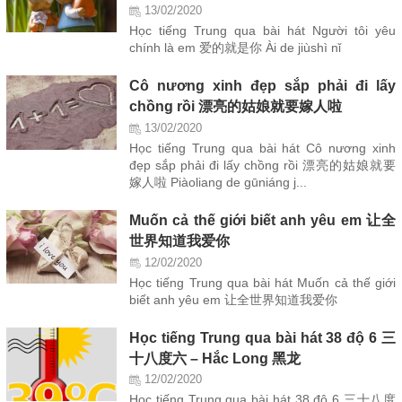
13/02/2020
Học tiếng Trung qua bài hát Người tôi yêu
chính là em 爱的就是你 Ài de jiùshì nǐ
Cô nương xinh đẹp sắp phải đi lấy
chồng rồi 漂亮的姑娘就要嫁人啦
13/02/2020
Học tiếng Trung qua bài hát Cô nương xinh
đẹp sắp phải đi lấy chồng rồi 漂亮的姑娘就要
嫁人啦 Piàoliang de gūniáng j...
Muốn cả thế giới biết anh yêu em 让全
世界知道我爱你
12/02/2020
Học tiếng Trung qua bài hát Muốn cả thế giới
biết anh yêu em 让全世界知道我爱你
Học tiếng Trung qua bài hát 38 độ 6 三
十八度六 – Hắc Long 黑龙
12/02/2020
Học tiếng Trung qua bài hát 38 độ 6 三十八度