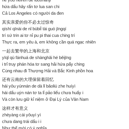
hứa dẩu hây rấn tơ lua san chi
Cả Los Angeles có người da đen
其实亲爱的你不必太过惊奇
qíshí qīnài de nǐ bùbiÌ tài guò jīngqí
trí sứ trin ai tơ nỉ pu pi thai cua ching trí
Thực ra, em yêu à, em không cần quá ngạc nhiên
一起去繁华的上海和北京
yīqǐ qù fánhuá de shànghǎi hé běijīng
i trỉ truy phán hóa tơ sang hải hứa pẩy ching
Cùng nhau đi Thượng Hải và Bắc Kinh phồn hoa
还有云南的大理保留着回忆
hái yǒu yúnnán de dà lǐ bǎoliú zhe huíyì
hái dẩu uýn nán tơ ta lỉ pảo liếu chưa huấy i
Và còn lưu giữ kỉ niệm ở Đại Lý của Vân Nam
这样才有意义
zhèyàng cái yǒuyì yì
chưa dang trái dẩu i i
Như thế mới có ý nghĩa