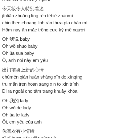
今天妆令人特别着迷
jīntiān zhuāng lìng rén tèbié zháomí
chin then choang linh rấn thưa pía cháo mí
Hôm nay ăn mặc trông cực kỳ mê người
Oh 我说 baby
Oh wǒ shuō baby
Oh ủa sua baby
Ồ, anh nói này em yêu
出门前换上新的心情
chūmén qiān huàn shàng xīn de xīnqíng
tru mấn tren hoan sang xin tơ xin trính
Đi ra ngoài cho tâm trạng khuây khỏa
Oh 我的 lady
Oh wǒ de lady
Oh ủa tơ lady
Ôi, em yêu của anh
你喜欢有小情绪