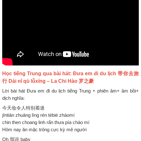
Học tiếng Trung qua bài hát: Đưa em đi du lịch 带你去旅
行 Dài nǐ qù lǚxíng – La Chi Hào 罗之豪
Lời bài hát Đưa em đi du lịch tiếng Trung + phiên âm+ âm bồi+
dịch nghĩa:
今天妆令人特别着迷
jīntiān zhuāng lìng rén tèbié zháomí
chin then choang linh rấn thưa pía cháo mí
Hôm nay ăn mặc trông cực kỳ mê người
Oh 我说 baby