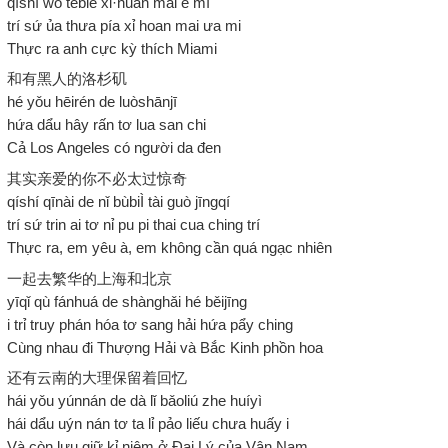
qíshí wǒ tèbié xǐ·huan mài ē mì
trí sứ ủa thưa pía xỉ hoan mai ưa mi
Thực ra anh cực kỳ thích Miami
和有黑人的洛杉矶
hé yǒu hēirén de luòshānjī
hứa dẩu hây rấn tơ lua san chi
Cả Los Angeles có người da đen
其实亲爱的你不必太过惊奇
qíshí qīnài de nǐ bùbiÌ tài guò jīngqí
trí sứ trin ai tơ nỉ pu pi thai cua ching trí
Thực ra, em yêu à, em không cần quá ngạc nhiên
一起去繁华的上海和北京
yīqǐ qù fánhuá de shànghǎi hé běijīng
i trỉ truy phán hóa tơ sang hải hứa pẩy ching
Cùng nhau đi Thượng Hải và Bắc Kinh phồn hoa
还有云南的大理保留着回忆
hái yǒu yúnnán de dà lǐ bǎoliú zhe huíyì
hái dẩu uýn nán tơ ta lỉ pảo liếu chưa huấy i
Và còn lưu giữ kỉ niệm ở Đại Lý của Vân Nam