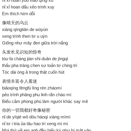
nǐ xǐ·huan yǒu xiǎo qíng·xù
nỉ xỉ hoan dẩu xẻo trính xuy
Em thích hờn dỗi
像晴天的乌云
xiàng qíngtiān de wūyún
xeng trính then tơ u uýn
Giống như mây đen giữa trời nắng
头发长见识短的惊奇
tóu·fa cháng jiàn·shi duǎn de jīngqí
thấu pha tráng chen sư toản tơ ching trí
Tóc dài óng ả trong thật cuốn hút
表情丰富令人着迷
biǎoqíng fēngfù lìng rén zháomí
pẻo trính phâng phu linh rấn cháo mí
Biểu cảm phong phú làm người khác say mê
你的一切我都好奇像秘密
nǐ de yīqiè wǒ dōu hàoqí xiàng mìmì
nỉ tơ i tria ủa tâu hao trí xeng mi mi
Mọi thứ về em anh đều hiếu kỳ như bí mật vậy