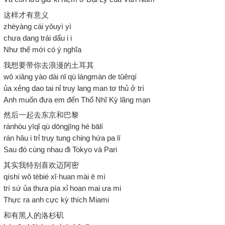
这样才有意义
zhèyàng cái yǒuyì yì
chưa dang trái dẩu i i
Như thế mới có ý nghĩa
我想要带你去浪漫的土耳其
wǒ xiǎng yào dài nǐ qù làngmàn de tǔěrqí
ủa xẻng dao tai nỉ truy lang man tơ thủ ở trí
Anh muốn đưa em đến Thổ Nhĩ Kỳ lãng mạn
然后一起去东京和巴黎
ránhòu yīqǐ qù dōngjīng hé bālí
rán hâu i trỉ truy tung ching hứa pa lí
Sau đó cùng nhau đi Tokyo và Pari
其实我特别喜欢迈阿密
qíshí wǒ tèbié xǐ·huan mài ē mì
trí sứ ủa thưa pía xỉ hoan mai ưa mi
Thực ra anh cực kỳ thích Miami
和有黑人的洛杉矶