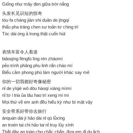
Giống như mây đen giữa trời nắng
头发长见识短的惊奇
tóu·fa cháng jiàn·shi duǎn de jīngqí
thấu pha tráng chen sư toản tơ ching trí
Tóc dài óng ả trong thật cuốn hút
表情丰富令人着迷
biǎoqíng fēngfù lìng rén zháomí
pẻo trính phâng phu linh rấn cháo mí
Biểu cảm phong phú làm người khác say mê
你的一切我都好奇像秘密
nǐ de yīqiè wǒ dōu hàoqí xiàng mìmì
nỉ tơ i tria ủa tâu hao trí xeng mi mi
Mọi thứ về em anh đều hiếu kỳ như bí mật vậy
安全带系好带你去旅行
ānquán dài jì hǎo dài nǐ qù lǚxíng
an troén tai chi hảo tai nỉ truy lủy xính
Thắt dây an toàn cho chắc chắn, đưa em đi du lịch