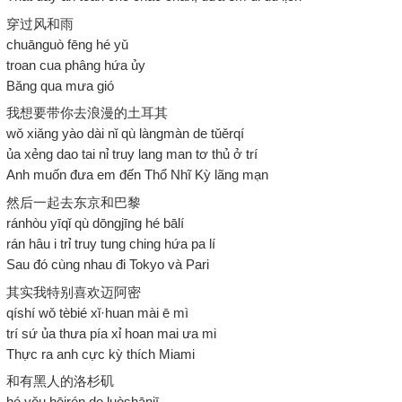
穿过风和雨
chuānguò fēng hé yǔ
troan cua phâng hứa ủy
Băng qua mưa gió
我想要带你去浪漫的土耳其
wǒ xiǎng yào dài nǐ qù làngmàn de tǔěrqí
ủa xẻng dao tai nỉ truy lang man tơ thủ ở trí
Anh muốn đưa em đến Thổ Nhĩ Kỳ lãng mạn
然后一起去东京和巴黎
ránhòu yīqǐ qù dōngjīng hé bālí
rán hâu i trỉ truy tung ching hứa pa lí
Sau đó cùng nhau đi Tokyo và Pari
其实我特别喜欢迈阿密
qíshí wǒ tèbié xǐ·huan mài ē mì
trí sứ ủa thưa pía xỉ hoan mai ưa mi
Thực ra anh cực kỳ thích Miami
和有黑人的洛杉矶
hé yǒu hēirén de luòshānjī