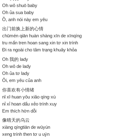
Oh wǒ shuō baby
Oh ủa sua baby
Ồ, anh nói này em yêu
出门前换上新的心情
chūmén qiān huàn shàng xīn de xīnqíng
tru mấn tren hoan sang xin tơ xin trính
Đi ra ngoài cho tâm trạng khuây khỏa
Oh 我的 lady
Oh wǒ de lady
Oh ủa tơ lady
Ôi, em yêu của anh
你喜欢有小情绪
nǐ xǐ·huan yǒu xiǎo qíng·xù
nỉ xỉ hoan dẩu xẻo trính xuy
Em thích hờn dỗi
像晴天的乌云
xiàng qíngtiān de wūyún
xeng trính then tơ u uýn