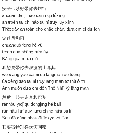
安全带系好带你去旅行
ānquán dài jì hǎo dài nǐ qù lǚxíng
an troén tai chi hảo tai nỉ truy lủy xính
Thắt dây an toàn cho chắc chắn, đưa em đi du lịch
穿过风和雨
chuānguò fēng hé yǔ
troan cua phâng hứa ủy
Băng qua mưa gió
我想要带你去浪漫的土耳其
wǒ xiǎng yào dài nǐ qù làngmàn de tǔěrqí
ủa xẻng dao tai nỉ truy lang man tơ thủ ở trí
Anh muốn đưa em đến Thổ Nhĩ Kỳ lãng mạn
然后一起去东京和巴黎
ránhòu yīqǐ qù dōngjīng hé bālí
rán hâu i trỉ truy tung ching hứa pa lí
Sau đó cùng nhau đi Tokyo và Pari
其实我特别喜欢迈阿密