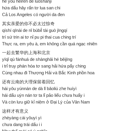
hé yǒu hēirén de luòshānjī
hứa dẩu hây rấn tơ lua san chi
Cả Los Angeles có người da đen
其实亲爱的你不必太过惊奇
qíshí qīnài de nǐ bùbiÌ tài guò jīngqí
trí sứ trin ai tơ nỉ pu pi thai cua ching trí
Thực ra, em yêu à, em không cần quá ngạc nhiên
一起去繁华的上海和北京
yīqǐ qù fánhuá de shànghǎi hé běijīng
i trỉ truy phán hóa tơ sang hải hứa pẩy ching
Cùng nhau đi Thượng Hải và Bắc Kinh phồn hoa
还有云南的大理保留着回忆
hái yǒu yúnnán de dà lǐ bǎoliú zhe huíyì
hái dẩu uýn nán tơ ta lỉ pảo liếu chưa huấy i
Và còn lưu giữ kỉ niệm ở Đại Lý của Vân Nam
这样才有意义
zhèyàng cái yǒuyì yì
chưa dang trái dẩu i i