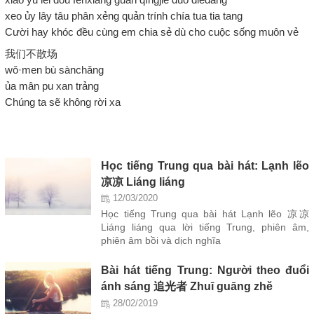
xeo ủy lây tâu phân xẻng quản trính chía tua tia tang
Cười hay khóc đều cùng em chia sẻ dù cho cuộc sống muôn vẻ
我们不散场
wǒ·men bù sànchǎng
ủa mân pu xan trảng
Chúng ta sẽ không rời xa
Học tiếng Trung qua bài hát: Lạnh lẽo
凉凉 Liáng liáng
12/03/2020
Học tiếng Trung qua bài hát Lạnh lẽo 凉凉
Liáng liáng qua lời tiếng Trung, phiên âm,
phiên âm bồi và dịch nghĩa
Bài hát tiếng Trung: Người theo đuổi
ánh sáng 追光者 Zhuī guāng zhě
28/02/2019