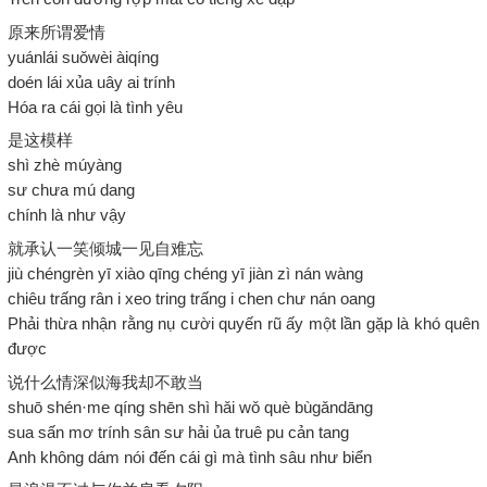
原来所谓爱情
yuánlái suǒwèi àiqíng
doén lái xủa uây ai trính
Hóa ra cái gọi là tình yêu
是这模样
shì zhè múyàng
sư chưa mú dang
chính là như vậy
就承认一笑倾城一见自难忘
jiù chéngrèn yī xiào qīng chéng yī jiàn zì nán wàng
chiêu trấng rân i xeo tring trấng i chen chư nán oang
Phải thừa nhận rằng nụ cười quyến rũ ấy một lần gặp là khó quên
được
说什么情深似海我却不敢当
shuō shén·me qíng shēn shì hǎi wǒ què bùgǎndāng
sua sấn mơ trính sân sư hải ủa truê pu cản tang
Anh không dám nói đến cái gì mà tình sâu như biển