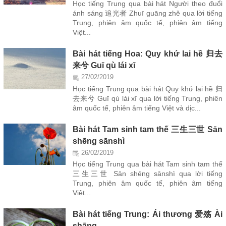
Học tiếng Trung qua bài hát Người theo đuổi
ánh sáng 追光者 Zhuī guāng zhě qua lời tiếng
Trung, phiên âm quốc tế, phiên âm tiếng
Việt...
Bài hát tiếng Hoa: Quy khứ lai hề 归去
来兮 Guī qù lái xī
27/02/2019
Học tiếng Trung qua bài hát Quy khứ lai hề 归
去来兮 Guī qù lái xī qua lời tiếng Trung, phiên
âm quốc tế, phiên âm tiếng Việt và dịc...
Bài hát Tam sinh tam thế 三生三世 Sān
shēng sānshì
26/02/2019
Học tiếng Trung qua bài hát Tam sinh tam thế
三生三世 Sān shēng sānshì qua lời tiếng
Trung, phiên âm quốc tế, phiên âm tiếng
Việt...
Bài hát tiếng Trung: Ái thương 爱殇 Ài
shāng