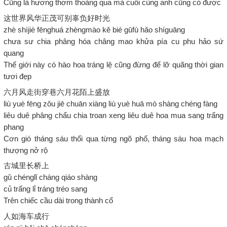
Cũng là hương thơm thoảng qua mà cuối cùng anh cũng có được
这世界风华正茂可别辜负好时光
zhè shìjiè fēnghuá zhèngmào kě bié gūfù hǎo shíguāng
chưa sư chia phâng hóa châng mao khửa pía cu phu hảo sứ
quang
Thế giới này có hào hoa tráng lệ cũng đừng để lỡ quãng thời gian
tươi đẹp
六月风走街穿巷六月花陌上盛放
liù yuè fēng zǒu jiē chuān xiàng liù yuè huā mò shàng chéng fàng
liêu duê phâng chẩu chia troan xeng liêu duê hoa mua sang trấng
phang
Cơn gió tháng sáu thổi qua từng ngõ phố, tháng sáu hoa mạch
thượng nở rộ
古城里长桥上
gǔ chénglǐ cháng qiáo shàng
củ trấng lỉ tráng tréo sang
Trên chiếc cầu dài trong thành cổ
人如海车成行