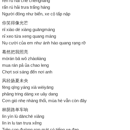
rén rú hǎi chē chéngháng
rấn rú hải trưa trấng háng
Người đông như biển, xe cộ tấp nập
你笑得像光芒
nǐ xiào dé xiàng guāngmáng
nỉ xeo tứa xeng quang máng
Nụ cười của em như ánh hào quang rạng rỡ
蓦然把我照亮
mòrán bǎ wǒ zhàoliàng
mua rán pả ủa chao leng
Chợt soi sáng đến nơi anh
风轻扬夏未央
fēng qīng yáng xià wèiyāng
phâng tring dáng xe uây dang
Cơn gió nhẹ nhàng thổi, mùa hè vẫn còn đây
林荫路单车响
lín yìn lù dānchē xiǎng
lín in lu tan trưa xẻng
Trên con đường rợp mát có tiếng xe đạp