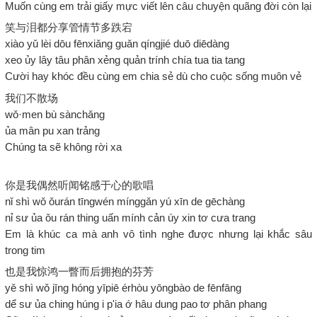
Muốn cùng em trải giấy mực viết lên câu chuyện quãng đời còn lại
笑与泪都分享管情节多跌宕
xiào yǔ lèi dōu fēnxiǎng guǎn qíngjié duō diēdàng
xeo ủy lây tâu phân xẻng quản trính chía tua tia tang
Cười hay khóc đều cùng em chia sẻ dù cho cuộc sống muôn vẻ
我们不散场
wǒ·men bù sànchǎng
ủa mân pu xan trảng
Chúng ta sẽ không rời xa
你是我偶然听闻铭感于心的歌唱
nǐ shì wǒ ǒurán tīngwén mínggǎn yú xīn de gēchàng
nỉ sư ủa ǒu rán thing uấn mính cản úy xin tơ cưa trang
Em là khúc ca mà anh vô tình nghe được nhưng lại khắc sâu
trong tim
也是我惊鸿一瞥而后拥抱的芬芳
yě shì wǒ jīng hóng yīpiē érhòu yōngbào de fēnfāng
dể sư ủa ching húng i p'ia ớ hâu dung pao tơ phân phang