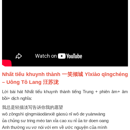
Nhất tiếu khuynh thành 一笑倾城 Yīxiào qīngchéng
– Uông Tô Lang 汪苏泷
Lời bài hát Nhất tiếu khuynh thành tiếng Trung + phiên âm+ âm
bồi+ dịch nghĩa:
我总是轻描淡写告诉你我的愿望
wǒ zǒngshì qīngmiáodànxiě gàosù nǐ wǒ de yuànwàng
ủa chủng sư tring méo tan xỉa cao xu nỉ ủa tơ doen oang
Anh thường vu vơ nói với em về ước nguyện của mình