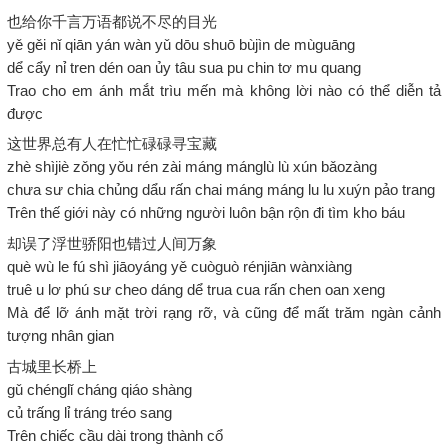
也给你千言万语都说不尽的目光
yě gěi nǐ qiān yán wàn yǔ dōu shuō bùjìn de mùguāng
dể cẩy nỉ tren dén oan ủy tâu sua pu chin tơ mu quang
Trao cho em ánh mắt trìu mến mà không lời nào có thể diễn tả
được
这世界总有人在忙忙碌碌寻宝藏
zhè shìjiè zǒng yǒu rén zài máng mánglù lù xún bǎozàng
chưa sư chia chủng dẩu rấn chai máng máng lu lu xuýn pảo trang
Trên thế giới này có những người luôn bận rộn đi tìm kho báu
却误了浮世骄阳也错过人间万象
què wù le fú shì jiāoyáng yě cuòguò rénjiān wànxiàng
truê u lơ phú sư cheo dáng dể trua cua rấn chen oan xeng
Mà để lỡ ánh mặt trời rạng rỡ, và cũng để mất trăm ngàn cảnh
tượng nhân gian
古城里长桥上
gǔ chénglǐ cháng qiáo shàng
củ trấng lỉ tráng tréo sang
Trên chiếc cầu dài trong thành cổ