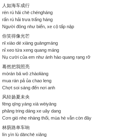
人如海车成行
rén rú hǎi chē chéngháng
rấn rú hải trưa trấng háng
Người đông như biển, xe cộ tấp nập
你笑得像光芒
nǐ xiào dé xiàng guāngmáng
nỉ xeo tứa xeng quang máng
Nụ cười của em như ánh hào quang rạng rỡ
蓦然把我照亮
mòrán bǎ wǒ zhàoliàng
mua rán pả ủa chao leng
Chợt soi sáng đến nơi anh
风轻扬夏未央
fēng qīng yáng xià wèiyāng
phâng tring dáng xe uây dang
Cơn gió nhẹ nhàng thổi, mùa hè vẫn còn đây
林荫路单车响
lín yìn lù dānchē xiǎng