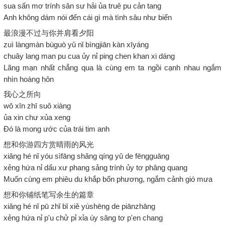
sua sấn mơ trính sân sư hải ủa truê pu cản tang
Anh không dám nói đến cái gì mà tình sâu như biển
最浪漫不过与你并肩看夕阳
zuì làngmàn bùguò yǔ nǐ bìngjiān kàn xīyáng
chuây lang man pu cua ủy nỉ ping chen khan xi dáng
Lãng mạn nhất chẳng qua là cùng em ta ngồi cạnh nhau ngắm
nhìn hoàng hôn
我心之所向
wǒ xīn zhī suǒ xiàng
ủa xin chư xủa xeng
Đó là mong ước của trái tim anh
想和你游四方赏晴雨的风光
xiǎng hé nǐ yóu sìfāng shǎng qíng yǔ de fēngguāng
xẻng hứa nỉ dấu xư phang sảng trính ủy tơ phâng quang
Muốn cùng em phiêu du khắp bốn phương, ngắm cảnh gió mưa
想和你铺纸笔写余生的篇章
xiǎng hé nǐ pū zhǐ bǐ xiě yúshēng de piānzhāng
xẻng hứa nỉ p'u chử pỉ xỉa úy sâng tơ p'en chang