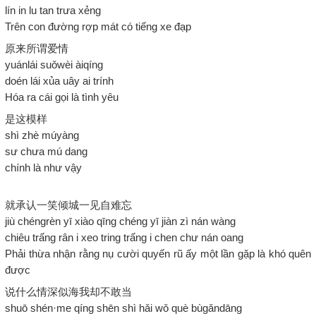
lín in lu tan trưa xẻng
Trên con đường rợp mát có tiếng xe đạp
原来所谓爱情
yuánlái suǒwèi àiqíng
doén lái xủa uây ai trính
Hóa ra cái gọi là tình yêu
是这模样
shì zhè múyàng
sư chưa mú dang
chính là như vậy
就承认一笑倾城一见自难忘
jiù chéngrèn yī xiào qīng chéng yī jiàn zì nán wàng
chiêu trấng rân i xeo tring trấng i chen chư nán oang
Phải thừa nhận rằng nụ cười quyến rũ ấy một lần gặp là khó quên
được
说什么情深似海我却不敢当
shuō shén·me qíng shēn shì hǎi wǒ què bùgǎndāng