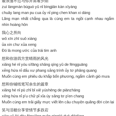
最浪漫不过与你并肩看夕阳
zuì làngmàn bùguò yǔ nǐ bìngjiān kàn xīyáng
chuây lang man pu cua ủy nỉ ping chen khan xi dáng
Lãng mạn nhất chẳng qua là cùng em ta ngồi cạnh nhau ngắm
nhìn hoàng hôn
我心之所向
wǒ xīn zhī suǒ xiàng
ủa xin chư xủa xeng
Đó là mong ước của trái tim anh
想和你游四方赏晴雨的风光
xiǎng hé nǐ yóu sìfāng shǎng qíng yǔ de fēngguāng
xẻng hứa nỉ dấu xư phang sảng trính ủy tơ phâng quang
Muốn cùng em phiêu du khắp bốn phương, ngắm cảnh gió mưa
想和你铺纸笔写余生的篇章
xiǎng hé nǐ pū zhǐ bǐ xiě yúshēng de piānzhāng
xẻng hứa nỉ p'u chử pỉ xỉa úy sâng tơ p'en chang
Muốn cùng em trải giấy mực viết lên câu chuyện quãng đời còn lại
笑与泪都分享管情节多跌宕
xiào yǔ lèi dōu fēnxiǎng guǎn qíngjié duō diēdàng