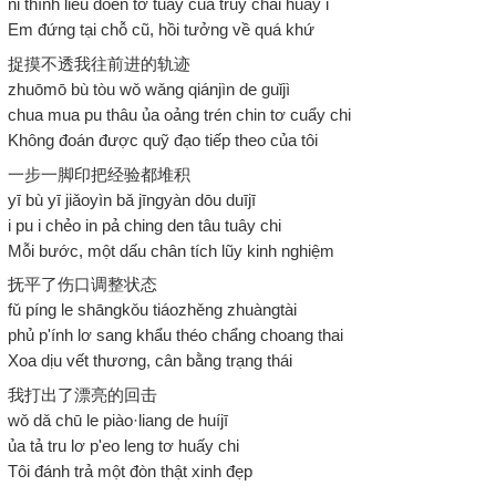
nỉ thính liếu doén tơ tuây cua truy chai huấy i
Em đứng tại chỗ cũ, hồi tưởng về quá khứ
捉摸不透我往前进的轨迹
zhuōmō bù tòu wǒ wǎng qiánjìn de guǐjì
chua mua pu thâu ủa oảng trén chin tơ cuẩy chi
Không đoán được quỹ đạo tiếp theo của tôi
一步一脚印把经验都堆积
yī bù yī jiǎoyìn bǎ jīngyàn dōu duījī
i pu i chẻo in pả ching den tâu tuây chi
Mỗi bước, một dấu chân tích lũy kinh nghiệm
抚平了伤口调整状态
fǔ píng le shāngkǒu tiáozhěng zhuàngtài
phủ p'ính lơ sang khẩu théo chẩng choang thai
Xoa dịu vết thương, cân bằng trạng thái
我打出了漂亮的回击
wǒ dǎ chū le piào·liang de huíjī
ủa tả tru lơ p'eo leng tơ huấy chi
Tôi đánh trả một đòn thật xinh đẹp