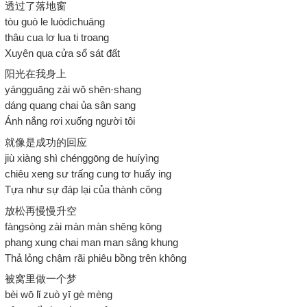
透过了落地窗
tòu guò le luòdìchuāng
thâu cua lơ lua ti troang
Xuyên qua cửa sổ sát đất
阳光在我身上
yángguāng zài wǒ shēn·shang
dáng quang chai ủa sân sang
Ánh nắng rơi xuống người tôi
就像是成功的回应
jiù xiàng shì chénggōng de huíyìng
chiêu xeng sư trấng cung tơ huấy ing
Tựa như sự đáp lại của thành công
放松再慢慢升空
fàngsòng zài màn màn shēng kōng
phang xung chai man man sâng khung
Thả lỏng chậm rãi phiêu bồng trên không
被窝里做一个梦
bèi wō lǐ zuò yī gè mèng