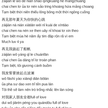
zàijiàn le wǒ de nián shǎo qīngkuáng hé mǎngzhuàng
chai chen lơ ủa tơ nén sảo tring khoáng hứa mảng choang
Tạm biệt thời niên thiếu lông bông một thời ngông cuồng
再见那年夏天为你快的心跳
zàijiàn nà nián xiàtiān wèi nǐ kuài de xīntiào
chai chen na nén xe then uây nỉ khoai tơ xin theo
Tạm biệt mùa hè năm ấy tim đập rộn rã vì em
Much luv４ya
再见我扬起了船帆
zàijiàn wǒ yáng qǐ le chuánfān
chai chen ủa dáng trỉ lơ troán phan
Tạm biệt, tôi giương cánh buồm
我发誓要掀起点波澜
wǒ fāshì yào xiānqǐ diǎn bōlán
ủa pha sư dao xen trỉ tẻn pua lán
Tôi thề sẽ làm nên trò trống nhấc lên làn sóng
对我家人朋友全都full of love
duì wǒ jiārén péng·you quándōu full of love