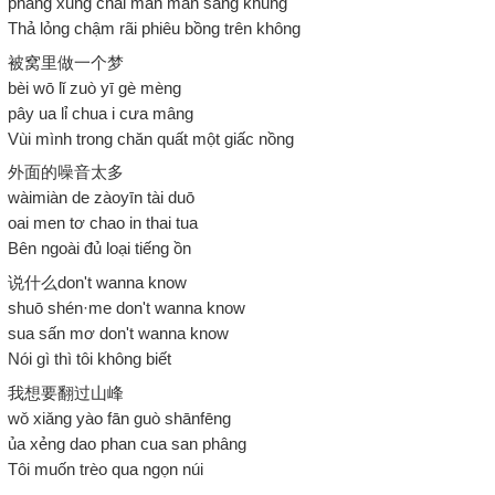
phang xung chai man man sâng khung
Thả lỏng chậm rãi phiêu bồng trên không
被窝里做一个梦
bèi wō lǐ zuò yī gè mèng
pây ua lỉ chua i cưa mâng
Vùi mình trong chăn quất một giấc nồng
外面的噪音太多
wàimiàn de zàoyīn tài duō
oai men tơ chao in thai tua
Bên ngoài đủ loại tiếng ồn
说什么don't wanna know
shuō shén·me don't wanna know
sua sấn mơ don't wanna know
Nói gì thì tôi không biết
我想要翻过山峰
wǒ xiǎng yào fān guò shānfēng
ủa xẻng dao phan cua san phâng
Tôi muốn trèo qua ngọn núi