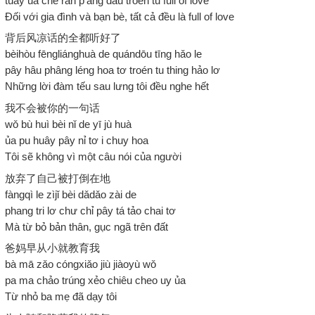
tuây ủa che rấn p'ấng dẩu troén tu full of love
Đối với gia đình và bạn bè, tất cả đều là full of love
背后风凉话的全都听好了
bèihòu fēngliánghuà de quándōu tīng hǎo le
pây hâu phâng léng hoa tơ troén tu thing hảo lơ
Những lời đàm tếu sau lưng tôi đều nghe hết
我不会被你的一句话
wǒ bù huì bèi nǐ de yī jù huà
ủa pu huây pây nỉ tơ i chuy hoa
Tôi sẽ không vì một câu nói của người
放弃了自己被打倒在地
fàngqì le zìjǐ bèi dǎdǎo zài de
phang tri lơ chư chỉ pây tá tảo chai tơ
Mà từ bỏ bản thân, gục ngã trên đất
爸妈早从小就教育我
bà mā zǎo cóngxiǎo jiù jiàoyù wǒ
pa ma chảo trúng xẻo chiêu cheo uy ủa
Từ nhỏ ba mẹ đã dạy tôi