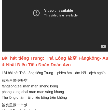
Bài hát tiếng Trung: Thả Lỏng 放空 Fàngkōng- Au
& Nhất Điều Tiểu Đoàn Đoàn Avo
Lời bài hát Thả Lỏng tiếng Trung + phiên âm+ âm bồi+ dịch nghĩa:
放松再慢慢升空
fàngsòng zài màn màn shēng kōng
phang xung chai man man sâng khung
Thả lỏng chậm rãi phiêu bồng trên không
被窝里做一个梦