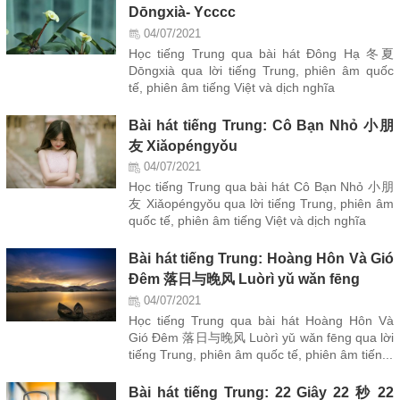
Dōngxià- Ycccc
04/07/2021
Học tiếng Trung qua bài hát Đông Hạ 冬夏
Dōngxià qua lời tiếng Trung, phiên âm quốc
tế, phiên âm tiếng Việt và dịch nghĩa
Bài hát tiếng Trung: Cô Bạn Nhỏ 小朋
友 Xiǎopéngyǒu
04/07/2021
Học tiếng Trung qua bài hát Cô Bạn Nhỏ 小朋
友 Xiǎopéngyǒu qua lời tiếng Trung, phiên âm
quốc tế, phiên âm tiếng Việt và dịch nghĩa
Bài hát tiếng Trung: Hoàng Hôn Và Gió
Đêm 落日与晚风 Luòrì yǔ wǎn fēng
04/07/2021
Học tiếng Trung qua bài hát Hoàng Hôn Và
Gió Đêm 落日与晚风 Luòrì yǔ wǎn fēng qua lời
tiếng Trung, phiên âm quốc tế, phiên âm tiến...
Bài hát tiếng Trung: 22 Giây 22 秒 22