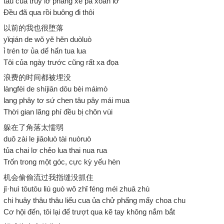
tâu cua truy lơ phang xe pa xoan lơ
Đều đã qua rồi buông đi thôi
以前的我也很堕落
yǐqián de wǒ yě hěn duòluò
ỉ trén tơ ủa dể hẩn tua lua
Tôi của ngày trước cũng rất xa đọa
浪费的时间都被埋没
làngfèi de shíjiān dōu bèi máimò
lang phây tơ sứ chen tâu pây mái mua
Thời gian lãng phí đều bị chôn vùi
躲在了角落太懦弱
duǒ zài le jiǎoluò tài nuòruò
tủa chai lơ chẻo lua thai nua rua
Trốn trong một góc, cực kỳ yếu hèn
机会偷偷流过我指缝没抓住
jī·huì tōutōu liú guò wǒ zhǐ féng méi zhuā zhù
chi huây thâu thâu liếu cua ủa chử phấng mấy choa chu
Cơ hội đến, tôi lại để trượt qua kẽ tay không nắm bắt