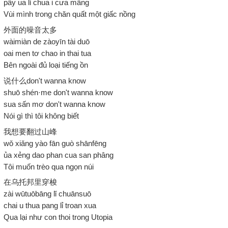
pây ua lỉ chua i cưa mâng
Vùi mình trong chăn quất một giấc nồng
外面的噪音太多
wàimiàn de zàoyīn tài duō
oai men tơ chao in thai tua
Bên ngoài đủ loại tiếng ồn
说什么don't wanna know
shuō shén·me don't wanna know
sua sấn mơ don't wanna know
Nói gì thì tôi không biết
我想要翻过山峰
wǒ xiǎng yào fān guò shānfēng
ủa xẻng dao phan cua san phâng
Tôi muốn trèo qua ngọn núi
在乌托邦里穿梭
zài wūtuōbāng lǐ chuānsuō
chai u thua pang lỉ troan xua
Qua lại như con thoi trong Utopia