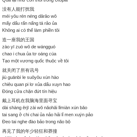
没有人能打扰我
méi·yǒu rén néng dǎrǎo wǒ
mấy dẩu rấn nấng tá rảo ủa
Không ai có thể làm phiền tôi
造一座我的王国
zào yī zuò wǒ de wángguó
chao i chua ủa tơ oáng cúa
Tạo một vương quốc thuộc về tôi
就关闭了所有讯号
jiù guānbì le suǒyǒu xùn hào
chiêu quan pi lơ xủa dẩu xuyn hao
Đóng cửa chặn đứt tín hiệu
戴上耳机在我脑海里面寻宝
dài shàng ěrjī zài wǒ nǎohǎi lǐmiàn xún bǎo
tai sang ở chi chai ủa nảo hải lỉ men xuýn pảo
Đeo tai nghe đào bảo trong não bộ
再见了我的年少轻狂和莽撞