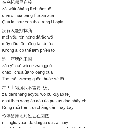
在乌托邦里穿梭
zài wūtuōbāng lǐ chuānsuō
chai u thua pang lỉ troan xua
Qua lại như con thoi trong Utopia
没有人能打扰我
méi·yǒu rén néng dǎrǎo wǒ
mấy dẩu rấn nấng tá rảo ủa
Không ai có thể làm phiền tôi
造一座我的王国
zào yī zuò wǒ de wángguó
chao i chua ủa tơ oáng cúa
Tạo một vương quốc thuộc về tôi
在天上遨游我不需要飞机
zài tiānshàng áoyóu wǒ bù xūyào fēijī
chai then sang áo dấu ủa pu xuy dao phây chi
Rong ruổi trên trời chẳng cần máy bay
你停留原地对过去在回忆
nǐ tíngliú yuán de duìguò qù zài huíyì