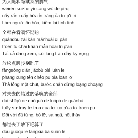
为人随和隐藏我的脾气
wéirén suí·he yǐncáng wǒ de pí·qi
uấy rấn xuấy hứa ỉn tráng ủa tơ p'í tri
Làm người ôn hòa, kiềm lại tính tình
全都在看满怀期盼
quándōu zài kàn mǎnhuái qī pàn
troén tu chai khan mản hoái tri p'an
Tất cả đang xem, cõi lòng tràn đầy kỳ vọng
放松点脚步别乱了
fàngsòng diǎn jiǎobù bié luàn le
phang xung tẻn chẻo pu pía loan lơ
Thả lỏng một chút, bước chân đừng loạng choạng
对失去的错过的落魄的全部
duì shīqù de cuòguò de luòpò de quánbù
tuây sư truy tơ trua cua tơ lua p'ua tơ troén pu
Đối với đã từng, bỏ lỡ, sa ngã, hết thảy
都过去了放下吧算了
dōu guòqù le fàngxià ba suàn le