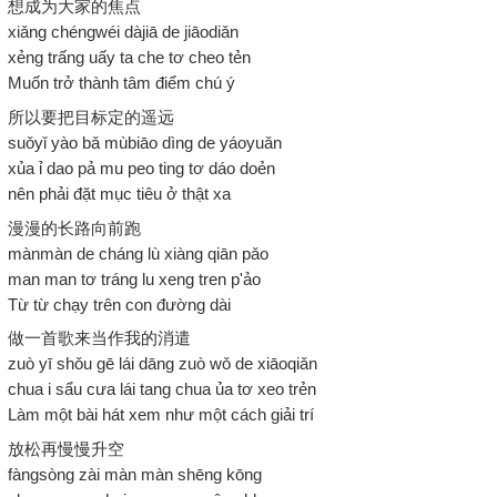
想成为大家的焦点
xiǎng chéngwéi dàjiā de jiāodiǎn
xẻng trấng uấy ta che tơ cheo tẻn
Muốn trở thành tâm điểm chú ý
所以要把目标定的遥远
suǒyǐ yào bǎ mùbiāo dìng de yáoyuǎn
xủa ỉ dao pả mu peo ting tơ dáo doẻn
nên phải đặt mục tiêu ở thật xa
漫漫的长路向前跑
mànmàn de cháng lù xiàng qiān pǎo
man man tơ tráng lu xeng tren p'ảo
Từ từ chạy trên con đường dài
做一首歌来当作我的消遣
zuò yī shǒu gē lái dāng zuò wǒ de xiāoqiǎn
chua i sẩu cưa lái tang chua ủa tơ xeo trẻn
Làm một bài hát xem như một cách giải trí
放松再慢慢升空
fàngsòng zài màn màn shēng kōng