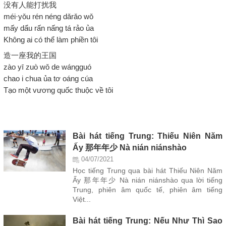
没有人能打扰我
méi·yǒu rén néng dǎrǎo wǒ
mấy dẩu rấn nấng tá rảo ủa
Không ai có thể làm phiền tôi
造一座我的王国
zào yī zuò wǒ de wángguó
chao i chua ủa tơ oáng cúa
Tạo một vương quốc thuộc về tôi
Bài hát tiếng Trung: Thiếu Niên Năm
Ấy 那年年少 Nà nián niánshào
04/07/2021
Học tiếng Trung qua bài hát Thiếu Niên Năm
Ấy 那年年少 Nà nián niánshào qua lời tiếng
Trung, phiên âm quốc tế, phiên âm tiếng
Việt...
Bài hát tiếng Trung: Nếu Như Thì Sao