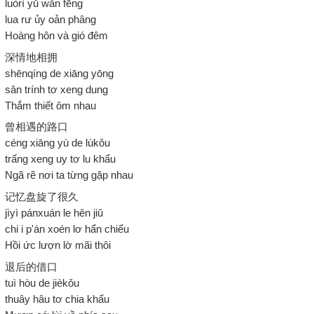
luòrì yǔ wǎn fēng
lua rư ủy oản phâng
Hoàng hôn và gió đêm
深情地相拥
shēnqíng de xiāng yōng
sân trính tơ xeng dung
Thắm thiết ôm nhau
曾相遇的路口
céng xiāng yù de lùkǒu
trấng xeng uy tơ lu khẩu
Ngã rẽ nơi ta từng gặp nhau
记忆盘旋了很久
jìyì pánxuán le hěn jiǔ
chi i p'án xoén lơ hẩn chiểu
Hồi ức lượn lờ mãi thôi
退后的借口
tuì hòu de jièkǒu
thuây hâu tơ chia khẩu