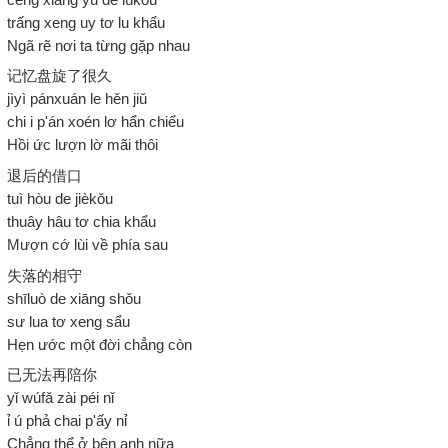
trấng xeng uy tơ lu khẩu
Ngã rẽ nơi ta từng gặp nhau
记忆盘旋了很久
jìyì pánxuán le hěn jiǔ
chi i p'án xoén lơ hẩn chiểu
Hồi ức lượn lờ mãi thôi
退后的借口
tuì hòu de jièkǒu
thuây hâu tơ chia khẩu
Mượn cớ lùi về phía sau
失落的相守
shīluò de xiāng shǒu
sư lua tơ xeng sẩu
Hẹn ước một đời chẳng còn
已无法再陪你
yǐ wúfǎ zài péi nǐ
ỉ ú phả chai p'ấy nỉ
Chẳng thể ở bên anh nữa