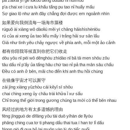
pà zàixià yī gè lùkǒu děng bùdào nǐ huímóu
p'a chai xe i cưa lu khẩu tẩng pu tao nỉ huấy mấu
Sợ giao lộ như anh đây chẳng đợi được em ngoảnh nhìn
如果爱向我倒流每一场海市蜃楼
rúguǒ ài xiàng wǒ dàoliú měi yī chǎng hǎishìshènlóu
rú của ai xeng ủa tao liếu mẩy i trảng hải sư sân lấu
Giá như tình yêu chảy ngược về phía anh, mỗi một ảo cảnh
都有你陪我等候直到你把它们收走
dōu yǒu nǐ péi wǒ děnghòu zhídào nǐ bǎ tā·men shōu zǒu
tâu dẩu nỉ p'ấy ủa tẩng hâu chứ tao nỉ pả tha mân sâu chẩu
Đều có anh ở bên, mãi cho đến khi anh thu hồi chúng
在镜像宇宙才可以厮守
zài jìng xiàng yǔzhòu cái kěyǐ sī shǒu
chai ching xeng ủy châu trái khửa ỉ xư sẩu
Chỉ trong thế giới trong gương chúng ta mới có thể bên nhau
风经过的地方有太多遗憾的理由
fēng jīngguò de dìfāng yǒu tài duō yíhàn de lǐyóu
phâng ching cua tơ ti phang dẩu thai tua í han tơ lỉ dấu
Ngọn gió đi qua bỏ lại muôn vàn lý do tiếc nuối