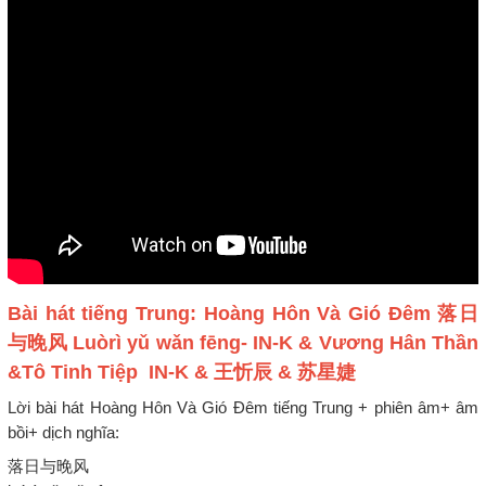
Bài hát tiếng Trung: Hoàng Hôn Và Gió Đêm 落日
与晚风 Luòrì yǔ wǎn fēng- IN-K & Vương Hân Thần
&Tô Tinh Tiệp IN-K & 王忻辰 & 苏星婕
Lời bài hát Hoàng Hôn Và Gió Đêm tiếng Trung + phiên âm+ âm
bồi+ dịch nghĩa:
落日与晚风