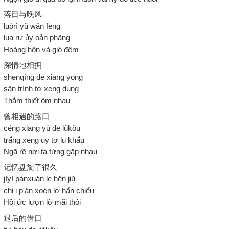
落日与晚风
luòrì yǔ wǎn fēng
lua rư ủy oản phâng
Hoàng hôn và gió đêm
深情地相拥
shēnqíng de xiāng yōng
sân trính tơ xeng dung
Thắm thiết ôm nhau
曾相遇的路口
céng xiāng yù de lùkǒu
trấng xeng uy tơ lu khẩu
Ngã rẽ nơi ta từng gặp nhau
记忆盘旋了很久
jìyì pánxuán le hěn jiǔ
chi i p'án xoén lơ hẩn chiểu
Hồi ức lượn lờ mãi thôi
退后的借口