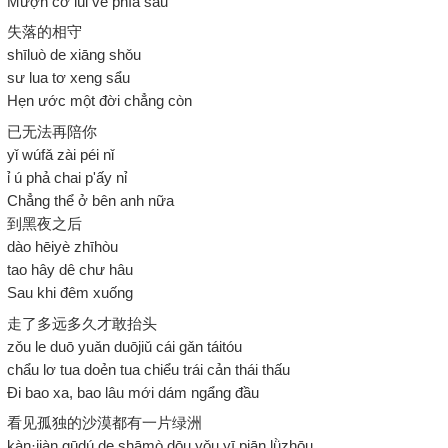
Mượn cớ lùi về phía sau
失落的相守
shīluò de xiāng shǒu
sư lua tơ xeng sẩu
Hẹn ước một đời chẳng còn
已无法再陪你
yǐ wúfǎ zài péi nǐ
ỉ ú phả chai p'ấy nỉ
Chẳng thể ở bên anh nữa
到黑夜之后
dào hēiyè zhīhòu
tao hây dê chư hâu
Sau khi đêm xuống
走了多远多久才敢抬头
zǒu le duō yuǎn duōjiǔ cái gǎn táitóu
chẩu lơ tua doẻn tua chiểu trái cản thái thấu
Đi bao xa, bao lâu mới dám ngẩng đầu
看见孤独的沙漠都有一片绿洲
kàn·jiàn gūdú de shāmò dōu yǒu yī piān lǜzhōu