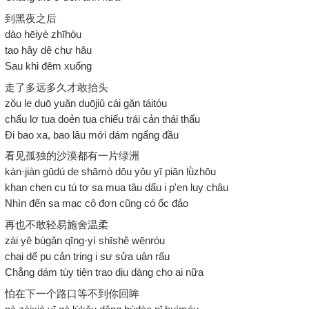
到黑夜之后
dào hēiyè zhīhòu
tao hây dê chư hâu
Sau khi đêm xuống
走了多远多久才敢抬头
zǒu le duō yuǎn duōjiǔ cái gǎn táitóu
chẩu lơ tua doẻn tua chiểu trái cản thái thấu
Đi bao xa, bao lâu mới dám ngẩng đầu
看见孤独的沙漠都有一片绿洲
kàn·jiàn gūdú de shāmò dōu yǒu yī piān lǜzhōu
khan chen cu tú tơ sa mua tâu dẩu i p'en luy châu
Nhìn đến sa mạc cô đơn cũng có ốc đảo
再也不敢轻易施舍温柔
zài yě bùgǎn qīng·yì shīshě wēnróu
chai dể pu cản tring i sư sửa uân rấu
Chẳng dám tùy tiện trao dịu dàng cho ai nữa
怕在下一个路口等不到你回眸