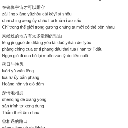
在镜像宇宙才可以厮守
zài jìng xiàng yǔzhòu cái kěyǐ sī shǒu
chai ching xeng ủy châu trái khửa ỉ xư sẩu
Chỉ trong thế giới trong gương chúng ta mới có thể bên nhau
风经过的地方有太多遗憾的理由
fēng jīngguò de dìfāng yǒu tài duō yíhàn de lǐyóu
phâng ching cua tơ ti phang dẩu thai tua í han tơ lỉ dấu
Ngọn gió đi qua bỏ lại muôn vàn lý do tiếc nuối
落日与晚风
luòrì yǔ wǎn fēng
lua rư ủy oản phâng
Hoàng hôn và gió đêm
深情地相拥
shēnqíng de xiāng yōng
sân trính tơ xeng dung
Thắm thiết ôm nhau
曾相遇的路口
céng xiāng yù de lùkǒu