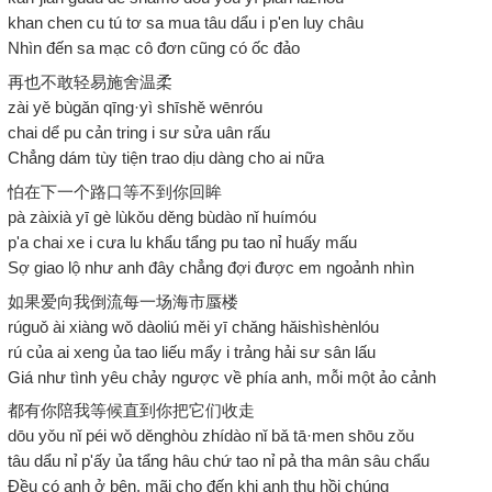
khan chen cu tú tơ sa mua tâu dẩu i p'en luy châu
Nhìn đến sa mạc cô đơn cũng có ốc đảo
再也不敢轻易施舍温柔
zài yě bùgǎn qīng·yì shīshě wēnróu
chai dể pu cản tring i sư sửa uân rấu
Chẳng dám tùy tiện trao dịu dàng cho ai nữa
怕在下一个路口等不到你回眸
pà zàixià yī gè lùkǒu děng bùdào nǐ huímóu
p'a chai xe i cưa lu khẩu tẩng pu tao nỉ huấy mấu
Sợ giao lộ như anh đây chẳng đợi được em ngoảnh nhìn
如果爱向我倒流每一场海市蜃楼
rúguǒ ài xiàng wǒ dàoliú měi yī chǎng hǎishìshènlóu
rú của ai xeng ủa tao liếu mẩy i trảng hải sư sân lấu
Giá như tình yêu chảy ngược về phía anh, mỗi một ảo cảnh
都有你陪我等候直到你把它们收走
dōu yǒu nǐ péi wǒ děnghòu zhídào nǐ bǎ tā·men shōu zǒu
tâu dẩu nỉ p'ấy ủa tẩng hâu chứ tao nỉ pả tha mân sâu chẩu
Đều có anh ở bên, mãi cho đến khi anh thu hồi chúng