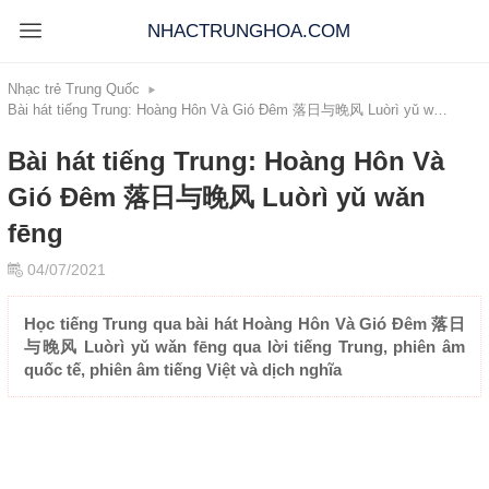
NHACTRUNGHOA.COM
Nhạc trẻ Trung Quốc
Bài hát tiếng Trung: Hoàng Hôn Và Gió Đêm 落日与晚风 Luòrì yǔ wǎn fēng
Bài hát tiếng Trung: Hoàng Hôn Và
Gió Đêm 落日与晚风 Luòrì yǔ wǎn
fēng
04/07/2021
Học tiếng Trung qua bài hát Hoàng Hôn Và Gió Đêm 落日
与晚风 Luòrì yǔ wǎn fēng qua lời tiếng Trung, phiên âm
quốc tế, phiên âm tiếng Việt và dịch nghĩa