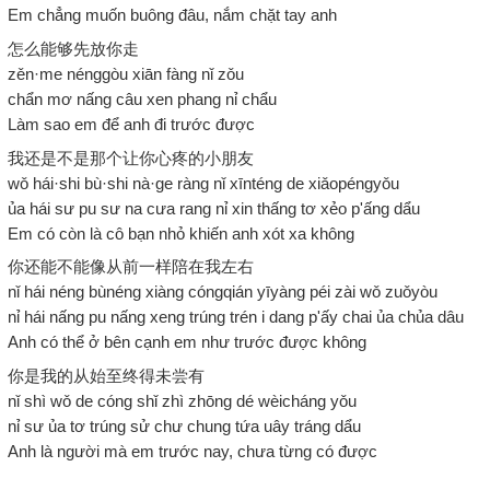
Em chẳng muốn buông đâu, nắm chặt tay anh
怎么能够先放你走
zěn·me nénggòu xiān fàng nǐ zǒu
chẩn mơ nấng câu xen phang nỉ chẩu
Làm sao em để anh đi trước được
我还是不是那个让你心疼的小朋友
wǒ hái·shi bù·shi nà·ge ràng nǐ xīnténg de xiǎopéngyǒu
ủa hái sư pu sư na cưa rang nỉ xin thấng tơ xẻo p'ấng dẩu
Em có còn là cô bạn nhỏ khiến anh xót xa không
你还能不能像从前一样陪在我左右
nǐ hái néng bùnéng xiàng cóngqián yīyàng péi zài wǒ zuǒyòu
nỉ hái nấng pu nấng xeng trúng trén i dang p'ấy chai ủa chủa dâu
Anh có thể ở bên cạnh em như trước được không
你是我的从始至终得未尝有
nǐ shì wǒ de cóng shǐ zhì zhōng dé wèicháng yǒu
nỉ sư ủa tơ trúng sử chư chung tứa uây tráng dẩu
Anh là người mà em trước nay, chưa từng có được