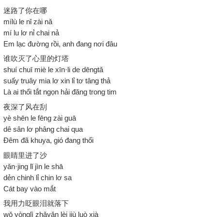
迷路了你在哪
mílù le nǐ zài nǎ
mí lu lơ nỉ chai nả
Em lạc đường rồi, anh đang nơi đâu
谁吹灭了心里的灯塔
shuí chuī miè le xīn·li de dēngtǎ
suấy truây mia lơ xin lỉ tơ tâng thả
Là ai thổi tắt ngọn hải đăng trong tim
夜深了风在刮
yè shēn le fēng zài guā
dê sân lơ phâng chai qua
Đêm đã khuya, gió đang thổi
眼睛里进了沙
yǎn·jing lǐ jìn le shā
dẻn chinh lỉ chin lơ sa
Cát bay vào mắt
我用力眨眼泪就落下
wǒ yònglì zhǎyǎn lèi jiù luò xià