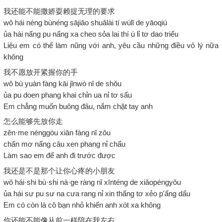
我还能不能撒娇耍赖提无理的要求
wǒ hái néng bùnéng sājiāo shuǎlài tí wúlǐ de yāoqiú
ủa hái nấng pu nấng xa cheo sỏa lai thí ú lỉ tơ dao triếu
Liệu em có thể làm nũng với anh, yêu cầu những điều vô lý nữa
không
我不愿放开紧握你的手
wǒ bù yuàn fàng kāi jǐnwò nǐ de shǒu
ủa pu doen phang khai chỉn ua nỉ tơ sẩu
Em chẳng muốn buông đâu, nắm chặt tay anh
怎么能够先放你走
zěn·me nénggòu xiān fàng nǐ zǒu
chẩn mơ nấng câu xen phang nỉ chẩu
Làm sao em để anh đi trước được
我还是不是那个让你心疼的小朋友
wǒ hái·shi bù·shi nà·ge ràng nǐ xīnténg de xiǎopéngyǒu
ủa hái sư pu sư na cưa rang nỉ xin thấng tơ xẻo p'ấng dẩu
Em có còn là cô bạn nhỏ khiến anh xót xa không
你还能不能像从前一样陪在我左右