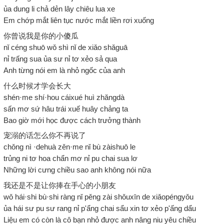
ủa dung li chả dẻn lây chiêu lua xe
Em chớp mắt liên tục nước mắt liền rơi xuống
你曾说我是你的小傻瓜
nǐ céng shuō wǒ shì nǐ de xiǎo shǎguā
nỉ trấng sua ủa sư nỉ tơ xẻo sả qua
Anh từng nói em là nhỏ ngốc của anh
什么时候才学会长大
shén·me shí·hou cáixué huì zhăngdà
sấn mơ sứ hâu trái xuế huây chảng ta
Bao giờ mới học được cách trưởng thành
宠溺的话怎么你不再说了
chǒng nì ·dehuà zěn·me nǐ bù zàishuō le
trủng ni tơ hoa chẩn mơ nỉ pu chai sua lơ
Những lời cưng chiều sao anh không nói nữa
我还是不是让你捧在手心的小朋友
wǒ hái·shi bù·shi ràng nǐ pěng zài shǒuxīn de xiǎopéngyǒu
ủa hái sư pu sư rang nỉ p'ẩng chai sẩu xin tơ xẻo p'ấng dẩu
Liệu em có còn là cô bạn nhỏ được anh nâng niu yêu chiều