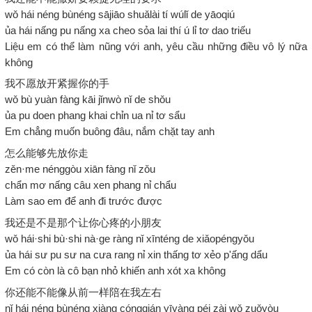
wǒ hái néng bùnéng sājiāo shuǎlài tí wúlǐ de yāoqiú
ủa hái nấng pu nấng xa cheo sỏa lai thí ú lỉ tơ dao triếu
Liệu em có thể làm nũng với anh, yêu cầu những điều vô lý nữa
không
我不愿放开紧握你的手
wǒ bù yuàn fàng kāi jǐnwò nǐ de shǒu
ủa pu doen phang khai chỉn ua nỉ tơ sẩu
Em chẳng muốn buông đâu, nắm chặt tay anh
怎么能够先放你走
zěn·me nénggòu xiān fàng nǐ zǒu
chẩn mơ nấng câu xen phang nỉ chẩu
Làm sao em để anh đi trước được
我还是不是那个让你心疼的小朋友
wǒ hái·shi bù·shi nà·ge ràng nǐ xīnténg de xiǎopéngyǒu
ủa hái sư pu sư na cưa rang nỉ xin thấng tơ xẻo p'ấng dẩu
Em có còn là cô bạn nhỏ khiến anh xót xa không
你还能不能像从前一样陪在我左右
nǐ hái néng bùnéng xiàng cóngqián yīyàng péi zài wǒ zuǒyòu