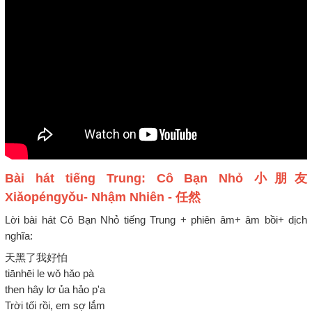
Bài hát tiếng Trung: Cô Bạn Nhỏ 小朋友
Xiǎopéngyǒu- Nhậm Nhiên - 任然
Lời bài hát Cô Bạn Nhỏ tiếng Trung + phiên âm+ âm bồi+ dịch
nghĩa:
天黑了我好怕
tiānhēi le wǒ hǎo pà
then hây lơ ủa hảo p'a
Trời tối rồi, em sợ lắm