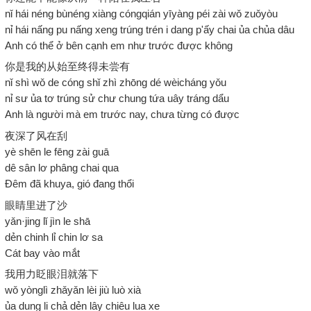
nǐ hái néng bùnéng xiàng cóngqián yīyàng péi zài wǒ zuǒyòu
nỉ hái nấng pu nấng xeng trúng trén i dang p'ấy chai ủa chủa dâu
Anh có thể ở bên cạnh em như trước được không
你是我的从始至终得未尝有
nǐ shì wǒ de cóng shǐ zhì zhōng dé wèicháng yǒu
nỉ sư ủa tơ trúng sử chư chung tứa uây tráng dẩu
Anh là người mà em trước nay, chưa từng có được
夜深了风在刮
yè shēn le fēng zài guā
dê sân lơ phâng chai qua
Đêm đã khuya, gió đang thổi
眼睛里进了沙
yǎn·jing lǐ jìn le shā
dẻn chinh lỉ chin lơ sa
Cát bay vào mắt
我用力眨眼泪就落下
wǒ yònglì zhǎyǎn lèi jiù luò xià
ủa dung li chả dẻn lây chiêu lua xe