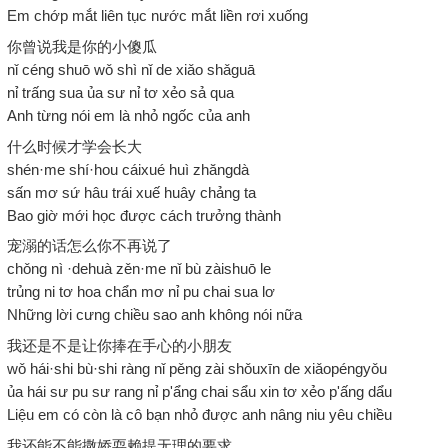
Em chớp mắt liên tục nước mắt liền rơi xuống
你曾说我是你的小傻瓜
nǐ céng shuō wǒ shì nǐ de xiǎo shǎguā
nỉ trấng sua ủa sư nỉ tơ xẻo sả qua
Anh từng nói em là nhỏ ngốc của anh
什么时候才学会长大
shén·me shí·hou cáixué huì zhăngdà
sấn mơ sứ hâu trái xuế huây chảng ta
Bao giờ mới học được cách trưởng thành
宠溺的话怎么你不再说了
chǒng nì ·dehuà zěn·me nǐ bù zàishuō le
trủng ni tơ hoa chẩn mơ nỉ pu chai sua lơ
Những lời cưng chiều sao anh không nói nữa
我还是不是让你捧在手心的小朋友
wǒ hái·shi bù·shi ràng nǐ pěng zài shǒuxīn de xiǎopéngyǒu
ủa hái sư pu sư rang nỉ p'ẩng chai sẩu xin tơ xẻo p'ấng dẩu
Liệu em có còn là cô bạn nhỏ được anh nâng niu yêu chiều
我还能不能撒娇耍赖提无理的要求