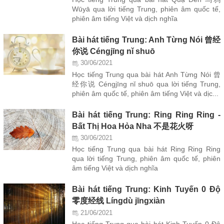
Wūyā qua lời tiếng Trung, phiên âm quốc tế,
phiên âm tiếng Việt và dịch nghĩa
Bài hát tiếng Trung: Anh Từng Nói 曾经
你说 Céngjīng nǐ shuō
30/06/2021
Học tiếng Trung qua bài hát Anh Từng Nói 曾
经你说 Céngjīng nǐ shuō qua lời tiếng Trung,
phiên âm quốc tế, phiên âm tiếng Việt và dịc...
Bài hát tiếng Trung: Ring Ring Ring -
Bất Thị Hoa Hỏa Nha 不是花火呀
30/06/2021
Học tiếng Trung qua bài hát Ring Ring Ring
qua lời tiếng Trung, phiên âm quốc tế, phiên
âm tiếng Việt và dịch nghĩa
Bài hát tiếng Trung: Kinh Tuyến 0 Độ
零度经线 Língdù jīngxiàn
21/06/2021
Học tiếng Trung qua bài hát Kinh Tuyến 0 Độ