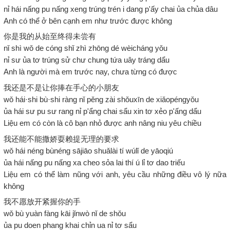
nỉ hái nấng pu nấng xeng trúng trén i dang p'ấy chai ủa chủa dâu
Anh có thể ở bên cạnh em như trước được không
你是我的从始至终得未尝有
nǐ shì wǒ de cóng shǐ zhì zhōng dé wèicháng yǒu
nỉ sư ủa tơ trúng sử chư chung tứa uây tráng dẩu
Anh là người mà em trước nay, chưa từng có được
我还是不是让你捧在手心的小朋友
wǒ hái·shi bù·shi ràng nǐ pěng zài shǒuxīn de xiǎopéngyǒu
ủa hái sư pu sư rang nỉ p'ẩng chai sẩu xin tơ xẻo p'ấng dẩu
Liệu em có còn là cô bạn nhỏ được anh nâng niu yêu chiều
我还能不能撒娇耍赖提无理的要求
wǒ hái néng bùnéng sājiāo shuǎlài tí wúlǐ de yāoqiú
ủa hái nấng pu nấng xa cheo sỏa lai thí ú lỉ tơ dao triếu
Liệu em có thể làm nũng với anh, yêu cầu những điều vô lý nữa
không
我不愿放开紧握你的手
wǒ bù yuàn fàng kāi jǐnwò nǐ de shǒu
ủa pu doen phang khai chỉn ua nỉ tơ sẩu