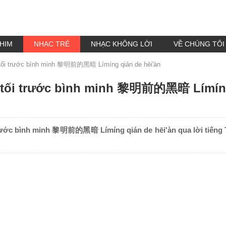
HIM
NHẠC TRẺ
NHẠC KHÔNG LỜI
VỀ CHÚNG TÔI
 tối trước bình minh 黎明前的黑暗 Límíng qián de hēi'àn
g tối trước bình minh 黎明前的黑暗 Límíng
trước bình minh 黎明前的黑暗 Límíng qián de hēi'àn qua lời tiếng T