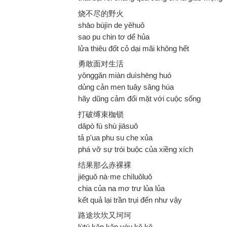
烧不尽的野火
shāo bùjìn de yěhuǒ
sao pu chin tơ dể hủa
lửa thiêu đốt cỏ dại mãi không hết
勇敢面对生活
yǒnggǎn miàn duìshēng huó
dủng cản men tuây sâng húa
hãy dũng cảm đối mặt với cuộc sống
打破缚束枷锁
dǎpò fù shù jiāsuǒ
tả p'ua phu su che xủa
phá vỡ sự trói buộc của xiềng xích
结果那么赤裸裸
jiēguǒ nà·me chìluǒluǒ
chia của na mơ trư lủa lủa
kết quả lại trần trụi đến như vậy
路途坎坎又坷坷
lùtú kǎn kǎn yòu kě kě