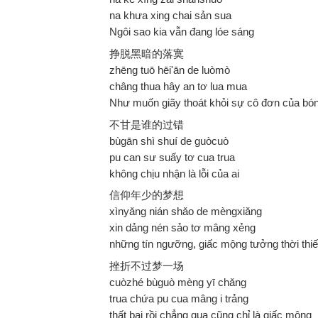
na khưa xing chai sản sua
Ngôi sao kia vẫn đang lóe sáng
挣脱黑暗的落寞
zhēng tuō hēi'ān de luòmò
châng thua hây an tơ lua mua
Như muốn giãy thoát khỏi sự cô đơn của bón
不甘是谁的过错
bùgān shì shuí de guòcuò
pu can sư suấy tơ cua trua
không chịu nhận là lỗi của ai
信仰年少的梦想
xìnyǎng nián shǎo de mèngxiǎng
xin dảng nén sảo tơ mâng xẻng
những tín ngưỡng, giấc mộng tưởng thời thiế
挫折不过梦一场
cuòzhé bùguò mèng yī chǎng
trua chứa pu cua mâng i trảng
thất bại rồi chẳng qua cũng chỉ là giấc mộng