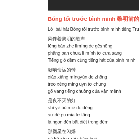
Bóng tối trước bình minh 黎明前的
Lời bài hát Bóng tối trước bình minh tiếng T
风伴着黎明的歌声
fēng bàn zhe límíng de gēshēng
phâng pan chưa lí mính tơ cưa sang
Tiếng gió đệm cùng tiếng hát của bình minh
敲响命运的钟
qiāo xiǎng mìngyùn de zhōng
treo xẻng ming uyn tơ chung
gõ vang tiếng chuông của vận mệnh
是夜不灭的灯
shì yè bù miè de dēng
sư dê pu mia tơ tâng
là ngọn đèn bất diệt trong đêm
那颗星在闪烁
nà kē xīng zài shǎnshuò