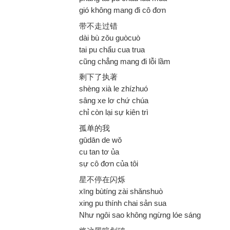
gió không mang đi cô đơn
带不走过错
dài bù zǒu guòcuò
tai pu chẩu cua trua
cũng chẳng mang đi lỗi lầm
剩下了执著
shèng xià le zhízhuó
sâng xe lơ chứ chúa
chỉ còn lại sự kiên trì
孤单的我
gūdān de wǒ
cu tan tơ ủa
sự cô đơn của tôi
星不停在闪烁
xīng bùtíng zài shǎnshuò
xing pu thính chai sản sua
Như ngôi sao không ngừng lóe sáng