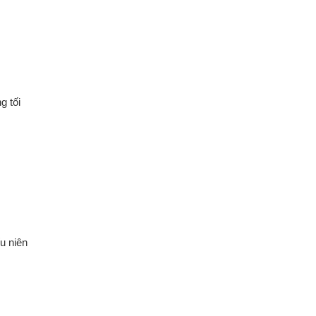
g tối
u niên