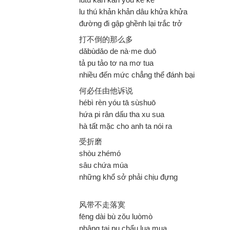
lu thú khản khản dâu khửa khửa
đường đi gập ghềnh lại trắc trở
打不倒的那么多
dǎbùdǎo de nà·me duō
tả pu tảo tơ na mơ tua
nhiều đến mức chẳng thể đánh bại
何必任由他诉说
hébì rèn yóu tā sùshuō
hứa pi rân dấu tha xu sua
hà tất mặc cho anh ta nói ra
受折磨
shòu zhémó
sâu chứa múa
những khổ sở phải chịu đựng
风带不走落寞
fēng dài bù zǒu luòmò
phâng tai pu chẩu lua mua