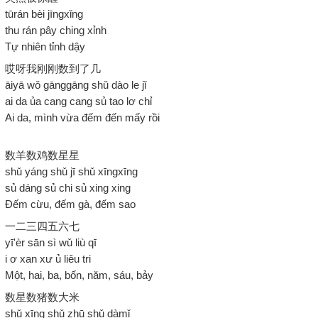
tūrán bèi jīngxǐng
thu rán pây ching xỉnh
Tự nhiên tỉnh dậy
哎呀我刚刚数到了几
āiyā wǒ gānggāng shǔ dào le jǐ
ai da ủa cang cang sủ tao lơ chỉ
Ai da, mình vừa đếm đến mấy rồi
数羊数鸡数星星
shǔ yáng shǔ jī shǔ xīngxīng
sủ dáng sủ chi sủ xing xing
Đếm cừu, đếm gà, đếm sao
一二三四五六七
yī'èr sān sì wǔ liù qī
i ơ xan xư ủ liêu tri
Một, hai, ba, bốn, năm, sáu, bảy
数星数猪数大米
shǔ xīng shǔ zhū shǔ dàmǐ