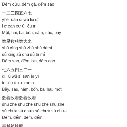
Đếm cừu, đếm gà, đếm sao
一二三四五六七
yī'èr sān sì wǔ liù qī
i ơ xan xư ủ liêu tri
Một, hai, ba, bốn, năm, sáu, bảy
数星数猪数大米
shǔ xīng shǔ zhū shǔ dàmǐ
sủ xing sủ chu sủ ta mỉ
Đếm sao, đếm lợn, đếm gạo
七六五四三二一
qī liù wǔ sì sān èr yī
tri liêu ủ xư xan ơ i
Bảy, sáu, năm, bốn, ba, hai, một
数着数着数着数着
shǔ zhe shǔ zhe shǔ zhe shǔ zhe
sủ chưa sủ chưa sủ chưa sủ chưa
Đếm, đếm, đếm, đếm
突然被惊醒