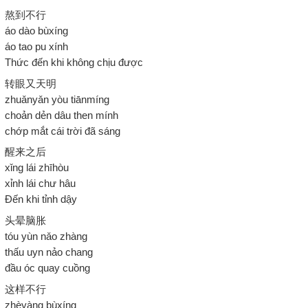
熬到不行
áo dào bùxíng
áo tao pu xính
Thức đến khi không chịu được
转眼又天明
zhuǎnyǎn yòu tiānmíng
choản dẻn dâu then mính
chớp mắt cái trời đã sáng
醒来之后
xǐng lái zhīhòu
xỉnh lái chư hâu
Đến khi tỉnh dậy
头晕脑胀
tóu yùn nǎo zhàng
thấu uyn nảo chang
đầu óc quay cuồng
这样不行
zhèyàng bùxíng