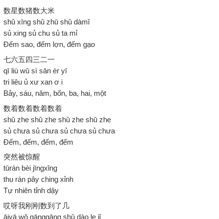
数星数猪数大米
shǔ xīng shǔ zhū shǔ dàmǐ
sủ xing sủ chu sủ ta mỉ
Đếm sao, đếm lợn, đếm gạo
七六五四三二一
qī liù wǔ sì sān èr yī
tri liêu ủ xư xan ơ i
Bảy, sáu, năm, bốn, ba, hai, một
数着数着数着数着
shǔ zhe shǔ zhe shǔ zhe shǔ zhe
sủ chưa sủ chưa sủ chưa sủ chưa
Đếm, đếm, đếm, đếm
突然被惊醒
tūrán bèi jīngxǐng
thu rán pây ching xỉnh
Tự nhiên tỉnh dậy
哎呀我刚刚数到了几
āiyā wǒ gānggāng shǔ dào le jǐ