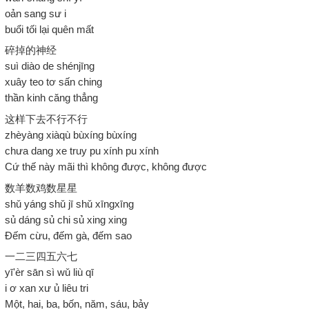
oản sang sư i
buổi tối lại quên mất
碎掉的神经
suì diào de shénjīng
xuây teo tơ sấn ching
thần kinh căng thẳng
这样下去不行不行
zhèyàng xiàqù bùxíng bùxíng
chưa dang xe truy pu xính pu xính
Cứ thế này mãi thì không được, không được
数羊数鸡数星星
shǔ yáng shǔ jī shǔ xīngxīng
sủ dáng sủ chi sủ xing xing
Đếm cừu, đếm gà, đếm sao
一二三四五六七
yī'èr sān sì wǔ liù qī
i ơ xan xư ủ liêu tri
Một, hai, ba, bốn, năm, sáu, bảy