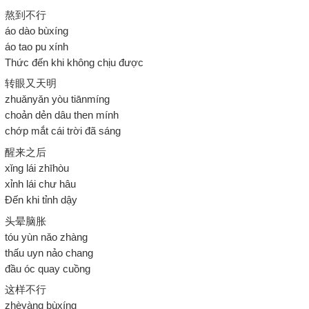
熬到不行
áo dào bùxíng
áo tao pu xính
Thức đến khi không chịu được
转眼又天明
zhuǎnyǎn yòu tiānmíng
choản dẻn dâu then mính
chớp mắt cái trời đã sáng
醒来之后
xǐng lái zhīhòu
xỉnh lái chư hâu
Đến khi tỉnh dậy
头晕脑胀
tóu yùn nǎo zhàng
thấu uyn nảo chang
đầu óc quay cuồng
这样不行
zhèyàng bùxíng