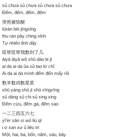
sủ chưa sủ chưa sủ chưa sủ chưa
Đếm, đếm, đếm, đếm
突然被惊醒
tūrán bèi jīngxǐng
thu rán pây ching xỉnh
Tự nhiên tỉnh dậy
哎呀哎呀我数到了几
āiyā āiyā wǒ shǔ dào le jǐ
ai da ai da ủa sủ tao lơ chỉ
Ai da ai da mình đếm đến mấy rồi
数羊数鸡数星星
shǔ yáng shǔ jī shǔ xīngxīng
sủ dáng sủ chi sủ xing xing
Đếm cừu, đếm gà, đếm sao
一二三四五六七
yī'èr sān sì wǔ liù qī
i ơ xan xư ủ liêu tri
Một, hai, ba, bốn, năm, sáu, bảy