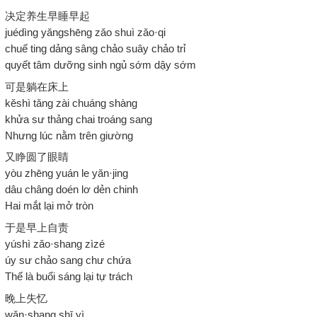
决定养生早睡早起
juédìng yǎngshēng zǎo shuì zǎo·qi
chuế ting dảng sâng chảo suây chảo trỉ
quyết tâm dưỡng sinh ngủ sớm dậy sớm
可是躺在床上
kěshì tǎng zài chuáng shàng
khửa sư thảng chai troáng sang
Nhưng lúc nằm trên giường
又睁圆了眼睛
yòu zhēng yuán le yǎn·jing
dâu châng doén lơ dẻn chinh
Hai mắt lại mở tròn
于是早上自责
yúshì zǎo·shang zìzé
úy sư chảo sang chư chứa
Thế là buổi sáng lại tự trách
晚上失忆
wǎn·shang shī yì