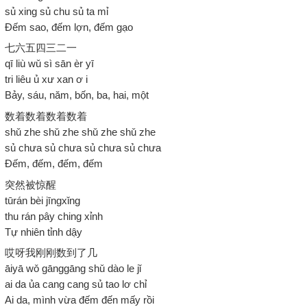
sủ xing sủ chu sủ ta mỉ
Đếm sao, đếm lợn, đếm gạo
七六五四三二一
qī liù wǔ sì sān èr yī
tri liêu ủ xư xan ơ i
Bảy, sáu, năm, bốn, ba, hai, một
数着数着数着数着
shǔ zhe shǔ zhe shǔ zhe shǔ zhe
sủ chưa sủ chưa sủ chưa sủ chưa
Đếm, đếm, đếm, đếm
突然被惊醒
tūrán bèi jīngxǐng
thu rán pây ching xỉnh
Tự nhiên tỉnh dậy
哎呀我刚刚数到了几
āiyā wǒ gānggāng shǔ dào le jǐ
ai da ủa cang cang sủ tao lơ chỉ
Ai da, mình vừa đếm đến mấy rồi