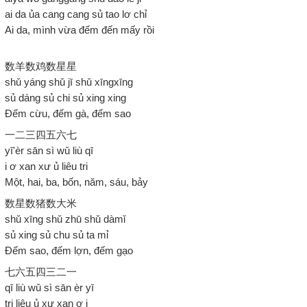
ai da ủa cang cang sủ tao lơ chỉ
Ai da, mình vừa đếm đến mấy rồi
数羊数鸡数星星
shǔ yáng shǔ jī shǔ xīngxīng
sủ dáng sủ chi sủ xing xing
Đếm cừu, đếm gà, đếm sao
一二三四五六七
yī'èr sān sì wǔ liù qī
i ơ xan xư ủ liêu tri
Một, hai, ba, bốn, năm, sáu, bảy
数星数猪数大米
shǔ xīng shǔ zhū shǔ dàmǐ
sủ xing sủ chu sủ ta mỉ
Đếm sao, đếm lợn, đếm gạo
七六五四三二一
qī liù wǔ sì sān èr yī
tri liêu ủ xư xan ơ i