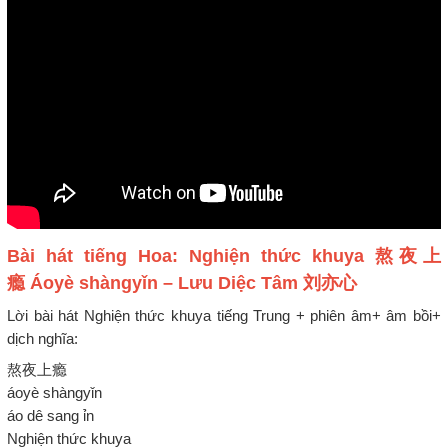
Bài hát tiếng Hoa: Nghiện thức khuya 熬夜上
瘾 Áoyè shàngyǐn – Lưu Diệc Tâm 刘亦心
Lời bài hát Nghiện thức khuya tiếng Trung + phiên âm+ âm bồi+
dịch nghĩa:
熬夜上瘾
áoyè shàngyǐn
áo dê sang ỉn
Nghiện thức khuya