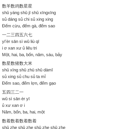
数羊数鸡数星星
shǔ yáng shǔ jī shǔ xīngxīng
sủ dáng sủ chi sủ xing xing
Đếm cừu, đếm gà, đếm sao
一二三四五六七
yī'èr sān sì wǔ liù qī
i ơ xan xư ủ liêu tri
Một, hai, ba, bốn, năm, sáu, bảy
数星数猪数大米
shǔ xīng shǔ zhū shǔ dàmǐ
sủ xing sủ chu sủ ta mỉ
Đếm sao, đếm lợn, đếm gạo
五四三二一
wǔ sì sān èr yī
ủ xư xan ơ i
Năm, bốn, ba, hai, một
数着数着数着数着
shǔ zhe shǔ zhe shǔ zhe shǔ zhe