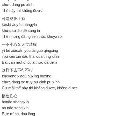
chưa dang pu xính
Thế này thì không được
可是熬夜上瘾
kěshì áoyè shàngyǐn
khửa sư áo dê sang ỉn
Thế nhưng đã nghiện thúc khuya rồi
一不小心又太过清醒
yī bù xiǎoxīn yòu tài guò qīngxǐng
i pu xẻo xin dâu thai cua tring xỉnh
Bất cẩn một chút là thức cả đêm
这样下去不行不行
zhèyàng xiàqù bùxíng bùxíng
chưa dang xe truy pu xính pu xính
Cứ mãi thế này thì không được, không được
懊恼伤心
àonǎo shāngxīn
ao nảo sang xin
Bực mình, đau lòng