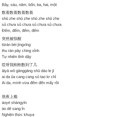
Bảy, sáu, năm, bốn, ba, hai, một
数着数着数着数着
shǔ zhe shǔ zhe shǔ zhe shǔ zhe
sủ chưa sủ chưa sủ chưa sủ chưa
Đếm, đếm, đếm, đếm
突然被惊醒
tūrán bèi jīngxǐng
thu rán pây ching xỉnh
Tự nhiên tỉnh dậy
哎呀我刚刚数到了几
āiyā wǒ gānggāng shǔ dào le jǐ
ai da ủa cang cang sủ tao lơ chỉ
Ai da, mình vừa đếm đến mấy rồi
熬夜上瘾
áoyè shàngyǐn
áo dê sang ỉn
Nghiện thức khuya