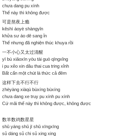
chưa dang pu xính
Thế này thì không được
可是熬夜上瘾
kěshì áoyè shàngyǐn
khửa sư áo dê sang ỉn
Thế nhưng đã nghiện thúc khuya rồi
一不小心又太过清醒
yī bù xiǎoxīn yòu tài guò qīngxǐng
i pu xẻo xin dâu thai cua tring xỉnh
Bất cẩn một chút là thức cả đêm
这样下去不行不行
zhèyàng xiàqù bùxíng bùxíng
chưa dang xe truy pu xính pu xính
Cứ mãi thế này thì không được, không được
数羊数鸡数星星
shǔ yáng shǔ jī shǔ xīngxīng
sủ dáng sủ chi sủ xing xing