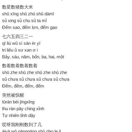
数星数猪数大米
shǔ xīng shǔ zhū shǔ dàmǐ
sủ xing sủ chu sủ ta mỉ
Đếm sao, đếm lợn, đếm gạo
七六五四三二一
qī liù wǔ sì sān èr yī
tri liêu ủ xư xan ơ i
Bảy, sáu, năm, bốn, ba, hai, một
数着数着数着数着
shǔ zhe shǔ zhe shǔ zhe shǔ zhe
sủ chưa sủ chưa sủ chưa sủ chưa
Đếm, đếm, đếm, đếm
突然被惊醒
tūrán bèi jīngxǐng
thu rán pây ching xỉnh
Tự nhiên tỉnh dậy
哎呀我刚刚数到了几
āiyā wǒ gānggāng shǔ dào le jǐ