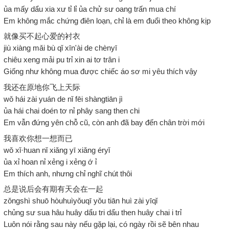
ủa mấy dẩu xia xư tỉ lỉ ủa chử sư oang trấn mua chí
Em không mắc chứng điên loạn, chỉ là em đuổi theo không kịp
就像买不起心爱的衬衣
jiù xiàng mǎi bù qǐ xīn'ài de chènyī
chiêu xeng mải pu trỉ xin ai tơ trân i
Giống như không mua được chiếc áo sơ mi yêu thích vậy
我还在原地你飞上天际
wǒ hái zài yuán de nǐ fēi shàngtiān jì
ủa hái chai doén tơ nỉ phây sang then chi
Em vẫn đứng yên chỗ cũ, còn anh đã bay đến chân trời mới
我喜欢你想一想而已
wǒ xǐ·huan nǐ xiǎng yī xiǎng éryǐ
ủa xỉ hoan nỉ xẻng i xẻng ớ ỉ
Em thích anh, nhưng chỉ nghĩ chút thôi
总是说后会有期有天会在一起
zǒngshì shuō hòuhuìyǒuqī yǒu tiān huì zài yīqǐ
chủng sư sua hâu huây dẩu tri dẩu then huây chai i trỉ
Luôn nói rằng sau này nếu gặp lại, có ngày rồi sẽ bên nhau