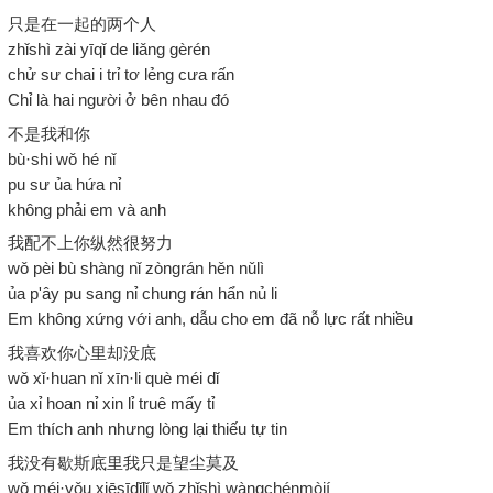
只是在一起的两个人
zhǐshì zài yīqǐ de liǎng gèrén
chử sư chai i trỉ tơ lẻng cưa rấn
Chỉ là hai người ở bên nhau đó
不是我和你
bù·shi wǒ hé nǐ
pu sư ủa hứa nỉ
không phải em và anh
我配不上你纵然很努力
wǒ pèi bù shàng nǐ zòngrán hěn nǔlì
ủa p'ây pu sang nỉ chung rán hẩn nủ li
Em không xứng với anh, dẫu cho em đã nỗ lực rất nhiều
我喜欢你心里却没底
wǒ xǐ·huan nǐ xīn·li què méi dǐ
ủa xỉ hoan nỉ xin lỉ truê mấy tỉ
Em thích anh nhưng lòng lại thiếu tự tin
我没有歇斯底里我只是望尘莫及
wǒ méi·yǒu xiēsīdǐlǐ wǒ zhǐshì wàngchénmòjí