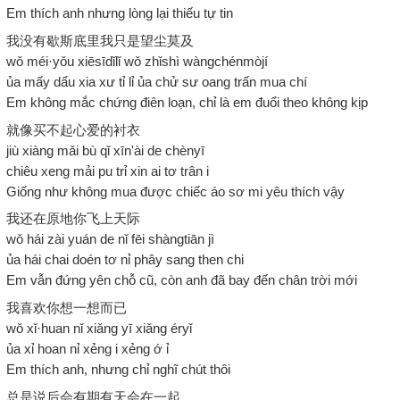
Em thích anh nhưng lòng lại thiếu tự tin
我没有歇斯底里我只是望尘莫及
wǒ méi·yǒu xiēsīdǐlǐ wǒ zhǐshì wàngchénmòjí
ủa mấy dẩu xia xư tỉ lỉ ủa chử sư oang trấn mua chí
Em không mắc chứng điên loạn, chỉ là em đuổi theo không kịp
就像买不起心爱的衬衣
jiù xiàng mǎi bù qǐ xīn'ài de chènyī
chiêu xeng mải pu trỉ xin ai tơ trân i
Giống như không mua được chiếc áo sơ mi yêu thích vậy
我还在原地你飞上天际
wǒ hái zài yuán de nǐ fēi shàngtiān jì
ủa hái chai doén tơ nỉ phây sang then chi
Em vẫn đứng yên chỗ cũ, còn anh đã bay đến chân trời mới
我喜欢你想一想而已
wǒ xǐ·huan nǐ xiǎng yī xiǎng éryǐ
ủa xỉ hoan nỉ xẻng i xẻng ớ ỉ
Em thích anh, nhưng chỉ nghĩ chút thôi
总是说后会有期有天会在一起