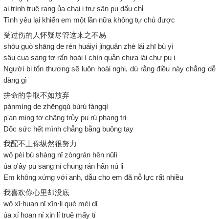
ai trính truê rang ủa chai i trư sân pu dấu chỉ
Tình yêu lại khiến em một lần nữa không tự chủ được
受过伤的人怀疑尽管这来之不易
shòu guò shāng de rén huáiyí jǐnguǎn zhè lái zhī bù yì
sâu cua sang tơ rấn hoái í chín quản chưa lái chư pu i
Người bị tổn thương sẽ luôn hoài nghi, dù rằng điều này chẳng dễ
dàng gì
拚命的争取不如放弃
pànmíng de zhēngqǔ bùrú fàngqì
p'an ming tơ châng trủy pu rú phang tri
Dốc sức hết mình chẳng bằng buông tay
我配不上你纵然很努力
wǒ pèi bù shàng nǐ zòngrán hěn nǔlì
ủa p'ây pu sang nỉ chung rán hẩn nủ li
Em không xứng với anh, dẫu cho em đã nỗ lực rất nhiều
我喜欢你心里却没底
wǒ xǐ·huan nǐ xīn·li què méi dǐ
ủa xỉ hoan nỉ xin lỉ truê mấy tỉ