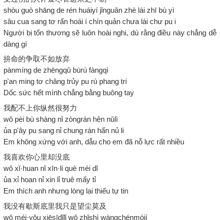
shòu guò shāng de rén huáiyí jǐnguǎn zhè lái zhī bù yì
sâu cua sang tơ rấn hoái í chín quản chưa lái chư pu i
Người bị tổn thương sẽ luôn hoài nghi, dù rằng điều này chẳng dễ
dàng gì
拚命的争取不如放弃
pànmíng de zhēngqǔ bùrú fàngqì
p'an ming tơ châng trủy pu rú phang tri
Dốc sức hết mình chẳng bằng buông tay
我配不上你纵然很努力
wǒ pèi bù shàng nǐ zòngrán hěn nǔlì
ủa p'ây pu sang nỉ chung rán hẩn nủ li
Em không xứng với anh, dẫu cho em đã nỗ lực rất nhiều
我喜欢你心里却没底
wǒ xǐ·huan nǐ xīn·li què méi dǐ
ủa xỉ hoan nỉ xin lỉ truê mấy tỉ
Em thích anh nhưng lòng lại thiếu tự tin
我没有歇斯底里我只是望尘莫及
wǒ méi·yǒu xiēsīdǐlǐ wǒ zhǐshì wàngchénmòjí