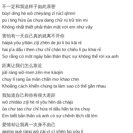
不一定和我这样子如此亲密
bùyī dìng hé wǒ zhèyàng zǐ rúcǐ qīnmì
pu i ting hứa ủa chưa dang chử rú trử trin mi
Không nhất thiết phải thân mật với em như vậy
害怕有一天自己真的就离不开你
hàipà yǒu yītiān zìjǐ zhēn de jiù lí bù kāi nǐ
hai p'a dẩu i then chư chỉ chân tơ chiêu lí pu khai nỉ
Sợ rằng có một ngày bản thân thực sự không thể rời xa anh
距离让我们怎么靠近
jùlí ràng wǒ·men zěn·me kàojìn
chuy lí rang ủa mân chẩn mơ khao chin
Khoảng cách khiến chúng ta làm sao có thể gần nhau
我知道自己和你有很大差距
wǒ zhīdào zìjǐ hé nǐ yǒu hěn dà chàjù
ủa chư tao chư chỉ hứa nỉ dẩu hẩn ta tra chuy
Em biết bản thân và anh có sự chênh lệch rất lớn
爱情却让我再一次身不由己
àiqíng què ràng wǒ zài yī cì shēn bù yóu jǐ