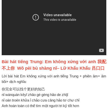
Bài hát tiếng Trung: Em không xứng với anh 我配
不上你 Wǒ pèi bù shàng nǐ– Lữ Khẩu Khẩu 吕口口
Lời bài hát Em không xứng với anh tiếng Trung + phiên âm+ âm
bồi+ dịch nghĩa:
你完全可以找个更好的知己
nǐ wánquán kěyǐ zhǎo gè gèng hǎo de zhījǐ
nỉ oán troén khửa ỉ chảo cưa câng hảo tơ chư chỉ
Anh hoàn toàn có thể tìm một người tri kỷ tốt hơn