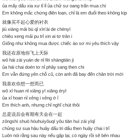
ủa mấy dẩu xia xư tỉ lỉ ủa chử sư oang trấn mua chí
Em không mắc chứng điên loạn, chỉ là em đuổi theo không kịp
就像买不起心爱的衬衣
jiù xiàng mǎi bù qǐ xīn'ài de chènyī
chiêu xeng mải pu trỉ xin ai tơ trân i
Giống như không mua được chiếc áo sơ mi yêu thích vậy
我还在原地你飞上天际
wǒ hái zài yuán de nǐ fēi shàngtiān jì
ủa hái chai doén tơ nỉ phây sang then chi
Em vẫn đứng yên chỗ cũ, còn anh đã bay đến chân trời mới
我喜欢你想一想而已
wǒ xǐ·huan nǐ xiǎng yī xiǎng éryǐ
ủa xỉ hoan nỉ xẻng i xẻng ớ ỉ
Em thích anh, nhưng chỉ nghĩ chút thôi
总是说后会有期有天会在一起
zǒngshì shuō hòuhuìyǒuqī yǒu tiān huì zài yīqǐ
chủng sư sua hâu huây dẩu tri dẩu then huây chai i trỉ
Luôn nói rằng sau này nếu gặp lại, có ngày rồi sẽ bên nhau