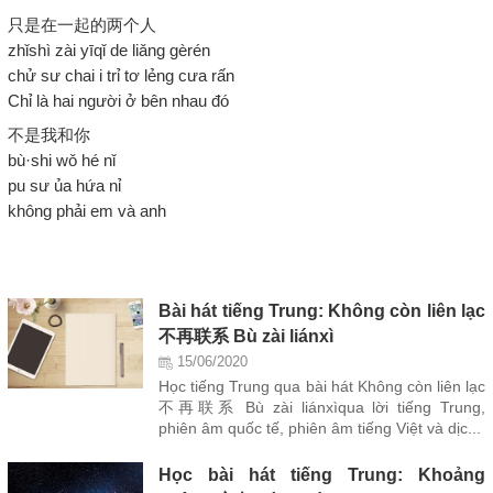
只是在一起的两个人
zhǐshì zài yīqǐ de liǎng gèrén
chử sư chai i trỉ tơ lẻng cưa rấn
Chỉ là hai người ở bên nhau đó
不是我和你
bù·shi wǒ hé nǐ
pu sư ủa hứa nỉ
không phải em và anh
Bài hát tiếng Trung: Không còn liên lạc
不再联系 Bù zài liánxì
15/06/2020
Học tiếng Trung qua bài hát Không còn liên lạc
不再联系 Bù zài liánxìqua lời tiếng Trung,
phiên âm quốc tế, phiên âm tiếng Việt và dịc...
Học bài hát tiếng Trung: Khoảng