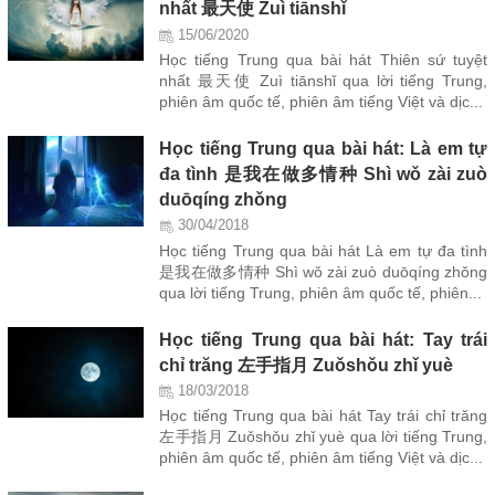
nhất 最天使 Zuì tiānshǐ
15/06/2020
Học tiếng Trung qua bài hát Thiên sứ tuyệt
nhất 最天使 Zuì tiānshǐ qua lời tiếng Trung,
phiên âm quốc tế, phiên âm tiếng Việt và dịc...
Học tiếng Trung qua bài hát: Là em tự
đa tình 是我在做多情种 Shì wǒ zài zuò
duōqíng zhǒng
30/04/2018
Học tiếng Trung qua bài hát Là em tự đa tình
是我在做多情种 Shì wǒ zài zuò duōqíng zhǒng
qua lời tiếng Trung, phiên âm quốc tế, phiên...
Học tiếng Trung qua bài hát: Tay trái
chỉ trăng 左手指月 Zuǒshǒu zhǐ yuè
18/03/2018
Học tiếng Trung qua bài hát Tay trái chỉ trăng
左手指月 Zuǒshǒu zhǐ yuè qua lời tiếng Trung,
phiên âm quốc tế, phiên âm tiếng Việt và dịc...