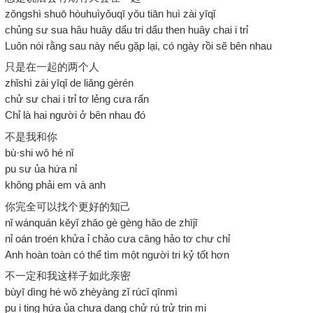
zǒngshì shuō hòuhuìyǒuqī yǒu tiān huì zài yīqǐ
chủng sư sua hâu huây dẩu tri dẩu then huây chai i trỉ
Luôn nói rằng sau này nếu gặp lại, có ngày rồi sẽ bên nhau
只是在一起的两个人
zhǐshì zài yīqǐ de liǎng gèrén
chử sư chai i trỉ tơ lẻng cưa rấn
Chỉ là hai người ở bên nhau đó
不是我和你
bù·shi wǒ hé nǐ
pu sư ủa hứa nỉ
không phải em và anh
你完全可以找个更好的知己
nǐ wánquán kěyǐ zhǎo gè gèng hǎo de zhījǐ
nỉ oán troén khửa ỉ chảo cưa câng hảo tơ chư chỉ
Anh hoàn toàn có thể tìm một người tri kỷ tốt hơn
不一定和我这样子如此亲密
bùyī dìng hé wǒ zhèyàng zǐ rúcǐ qīnmì
pu i ting hứa ủa chưa dang chử rú trử trin mi