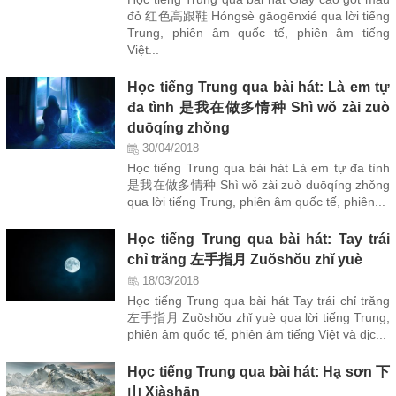
đỏ 红色高跟鞋 Hóngsè gāogēnxié qua lời tiếng
Trung, phiên âm quốc tế, phiên âm tiếng
Việt...
Học tiếng Trung qua bài hát: Là em tự
đa tình 是我在做多情种 Shì wǒ zài zuò
duōqíng zhǒng
30/04/2018
Học tiếng Trung qua bài hát Là em tự đa tình
是我在做多情种 Shì wǒ zài zuò duōqíng zhǒng
qua lời tiếng Trung, phiên âm quốc tế, phiên...
Học tiếng Trung qua bài hát: Tay trái
chỉ trăng 左手指月 Zuǒshǒu zhǐ yuè
18/03/2018
Học tiếng Trung qua bài hát Tay trái chỉ trăng
左手指月 Zuǒshǒu zhǐ yuè qua lời tiếng Trung,
phiên âm quốc tế, phiên âm tiếng Việt và dịc...
Học tiếng Trung qua bài hát: Hạ sơn 下
山 Xiàshān