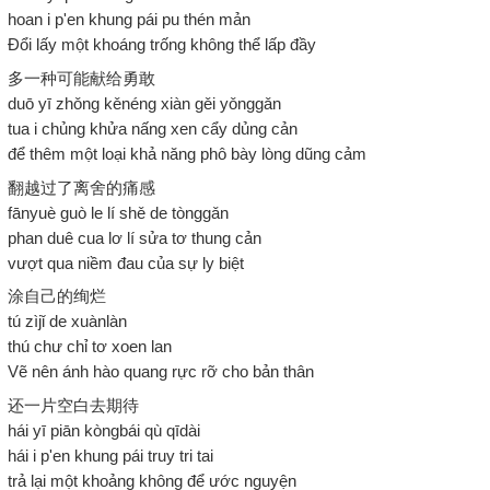
hoan i p'en khung pái pu thén mản
Đổi lấy một khoáng trống không thể lấp đầy
多一种可能献给勇敢
duō yī zhǒng kěnéng xiàn gěi yǒnggǎn
tua i chủng khửa nấng xen cẩy dủng cản
để thêm một loại khả năng phô bày lòng dũng cảm
翻越过了离舍的痛感
fānyuè guò le lí shě de tònggǎn
phan duê cua lơ lí sửa tơ thung cản
vượt qua niềm đau của sự ly biệt
涂自己的绚烂
tú zìjǐ de xuànlàn
thú chư chỉ tơ xoen lan
Vẽ nên ánh hào quang rực rỡ cho bản thân
还一片空白去期待
hái yī piān kòngbái qù qīdài
hái i p'en khung pái truy tri tai
trả lại một khoảng không để ước nguyện