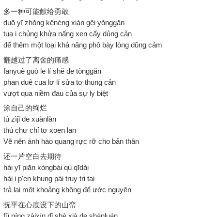
多一种可能献给勇敢
duō yī zhǒng kěnéng xiàn gěi yǒnggǎn
tua i chủng khửa nấng xen cẩy dủng cản
để thêm một loại khả năng phô bày lòng dũng cảm
翻越过了离舍的痛感
fānyuè guò le lí shě de tònggǎn
phan duê cua lơ lí sửa tơ thung cản
vượt qua niềm đau của sự ly biệt
涂自己的绚烂
tú zìjǐ de xuànlàn
thú chư chỉ tơ xoen lan
Vẽ nên ánh hào quang rực rỡ cho bản thân
还一片空白去期待
hái yī piān kòngbái qù qīdài
hái i p'en khung pái truy tri tai
trả lại một khoảng không để ước nguyện
抚平在心底设下的山峦
fǔ píng zàixīn dǐ shè xià de shānluán