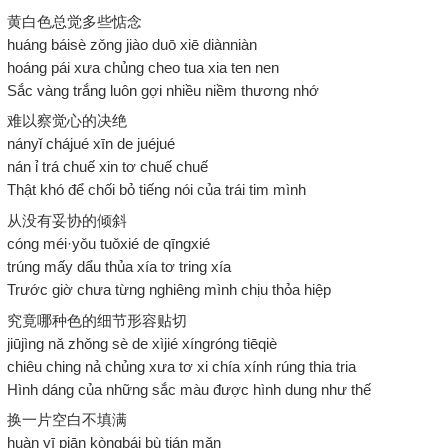
黄白色总觉多些惦念
huáng báisè zǒng jiào duō xiē diànniàn
hoáng pái xưa chủng cheo tua xia ten nen
Sắc vàng trắng luôn gợi nhiều niềm thương nhớ
难以察觉心的决绝
nányǐ chájué xīn de juéjué
nán ỉ trá chuế xin tơ chuế chuế
Thật khó để chối bỏ tiếng nói của trái tim mình
从没有妥协的倾斜
cóng méi·yǒu tuǒxié de qīngxié
trúng mấy dẩu thủa xía tơ tring xía
Trước giờ chưa từng nghiêng mình chịu thỏa hiệp
究竟哪种色的细节形容贴切
jiūjìng nǎ zhǒng sè de xìjié xíngróng tiēqiè
chiêu ching nả chủng xưa tơ xi chía xính rúng thia tria
Hình dáng của những sắc màu được hình dung như thế
换一片空白不填满
huàn yī piān kòngbái bù tián mǎn