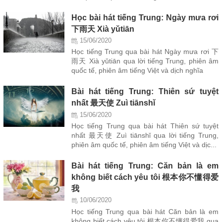
Học bài hát tiếng Trung: Ngày mưa rơi
下雨天 Xià yǔtiān
15/06/2020
Học tiếng Trung qua bài hát Ngày mưa rơi 下
雨天 Xià yǔtiān qua lời tiếng Trung, phiên âm
quốc tế, phiên âm tiếng Việt và dịch nghĩa
Bài hát tiếng Trung: Thiên sứ tuyệt
nhất 最天使 Zuì tiānshǐ
15/06/2020
Học tiếng Trung qua bài hát Thiên sứ tuyệt
nhất 最天使 Zuì tiānshǐ qua lời tiếng Trung,
phiên âm quốc tế, phiên âm tiếng Việt và dịc...
Bài hát tiếng Trung: Căn bản là em
không biết cách yêu tôi 根本你不懂得爱
我
10/06/2020
Học tiếng Trung qua bài hát Căn bản là em
không biết cách yêu tôi 根本你不懂得爱我 qua