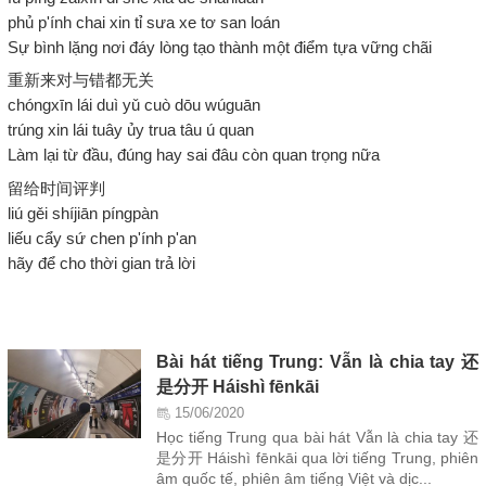
phủ p'ính chai xin tỉ sưa xe tơ san loán
Sự bình lặng nơi đáy lòng tạo thành một điểm tựa vững chãi
重新来对与错都无关
chóngxīn lái duì yǔ cuò dōu wúguān
trúng xin lái tuây ủy trua tâu ú quan
Làm lại từ đầu, đúng hay sai đâu còn quan trọng nữa
留给时间评判
liú gěi shíjiān píngpàn
liếu cẩy sứ chen p'ính p'an
hãy để cho thời gian trả lời
Bài hát tiếng Trung: Vẫn là chia tay 还
是分开 Háishì fēnkāi
15/06/2020
Học tiếng Trung qua bài hát Vẫn là chia tay 还
是分开 Háishì fēnkāi qua lời tiếng Trung, phiên
âm quốc tế, phiên âm tiếng Việt và dịc...