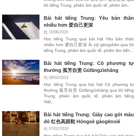
lời tiếng Trung, phiên âm quốc tế, phiên âm...
Bài hát tiếng Trung: Yêu bản thân
nhiều hơn 爱自己更深
10/06/2020
Học tiếng Trung qua bài hát Yêu bản thân
nhiều hơn 爱自己更深 Ài zìjǐ gēngshēn qua lời
tiếng Trung, phiên âm quốc tế, phiên âm tiến...
Bài hát tiếng Trung: Cô phương tự
thưởng 孤芳自赏 Gūfāngzìshǎng
09/02/2019
Học tiếng Trung qua bài hát Cô phương tự
thưởng 孤芳自赏 Gūfāngzìshǎng qua lời tiếng
Trung, phiên âm quốc tế, phiên âm tiếng
Việt...
Bài hát tiếng Trung: Giày cao gót màu
đỏ 红色高跟鞋 Hóngsè gāogēnxié
07/02/2019
Học tiếng Trung qua bài hát Giày cao gót màu