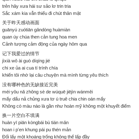
trẻn hây xưa hái sư sảo lơ trin tria
Sắc xám kia vẫn thiếu đi chút thân mật
关于昨天感动画面
guānyú zuótiān gǎndòng huàmiàn
quan úy chúa then cản tung hoa men
Cảnh tượng cảm động của ngày hôm qua
记下我爱过的情节
jìxià wǒ ài guò díqíng jié
chi xe ủa ai cua tí trính chía
khiến tôi nhớ lại câu chuyện mà mình từng yêu thích
没有哪种色的无缺接近完美
méi·yǒu nǎ zhǒng sè de wúquē jiējìn wánměi
mấy dẩu nả chủng xưa tơ ú truê chia chin oán mẩy
Không có màu nào là gần như hoàn mỹ không một khuyết điểm
换一片空白不填满
huàn yī piān kòngbái bù tián mǎn
hoan i p'en khung pái pu thén mản
Đổi lấy một khoáng trống không thể lấp đầy