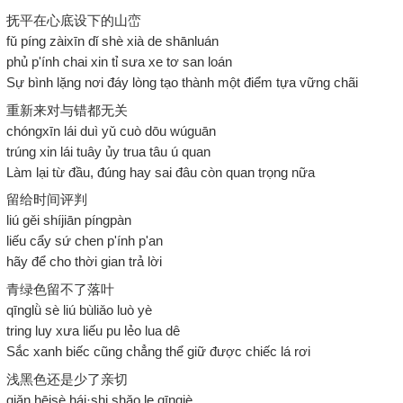
抚平在心底设下的山峦
fǔ píng zàixīn dǐ shè xià de shānluán
phủ p'ính chai xin tỉ sưa xe tơ san loán
Sự bình lặng nơi đáy lòng tạo thành một điểm tựa vững chãi
重新来对与错都无关
chóngxīn lái duì yǔ cuò dōu wúguān
trúng xin lái tuây ủy trua tâu ú quan
Làm lại từ đầu, đúng hay sai đâu còn quan trọng nữa
留给时间评判
liú gěi shíjiān píngpàn
liếu cẩy sứ chen p'ính p'an
hãy để cho thời gian trả lời
青绿色留不了落叶
qīnglǜ sè liú bùliǎo luò yè
tring luy xưa liếu pu lẻo lua dê
Sắc xanh biếc cũng chẳng thể giữ được chiếc lá rơi
浅黑色还是少了亲切
qiǎn hēisè hái·shi shǎo le qīnqiè