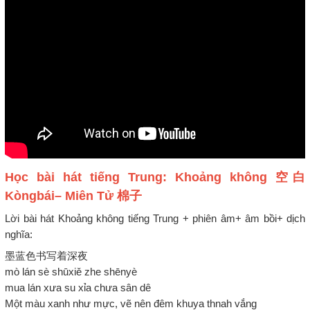
Học bài hát tiếng Trung: Khoảng không 空白
Kòngbái– Miên Tử 棉子
Lời bài hát Khoảng không tiếng Trung + phiên âm+ âm bồi+ dịch
nghĩa:
墨蓝色书写着深夜
mò lán sè shūxiě zhe shēnyè
mua lán xưa su xỉa chưa sân dê
Một màu xanh như mực, vẽ nên đêm khuya thnah vắng