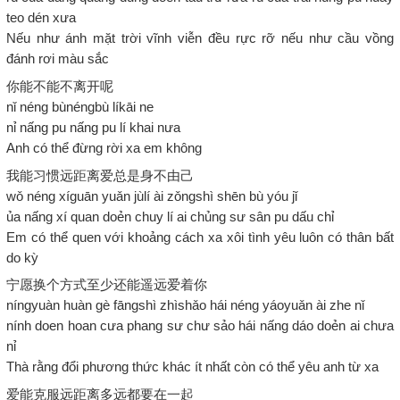
teo dén xưa
Nếu như ánh mặt trời vĩnh viễn đều rực rỡ nếu như cầu vồng
đánh rơi màu sắc
你能不能不离开呢
nǐ néng bùnéngbù líkāi ne
nỉ nấng pu nấng pu lí khai nưa
Anh có thể đừng rời xa em không
我能习惯远距离爱总是身不由己
wǒ néng xíguān yuǎn jùlí ài zǒngshì shēn bù yóu jǐ
ủa nấng xí quan doẻn chuy lí ai chủng sư sân pu dấu chỉ
Em có thể quen với khoảng cách xa xôi tình yêu luôn có thân bất
do kỳ
宁愿换个方式至少还能遥远爱着你
níngyuàn huàn gè fāngshì zhìshǎo hái néng yáoyuǎn ài zhe nǐ
nính doen hoan cưa phang sư chư sảo hái nấng dáo doẻn ai chưa
nỉ
Thà rằng đổi phương thức khác ít nhất còn có thể yêu anh từ xa
爱能克服远距离多远都要在一起