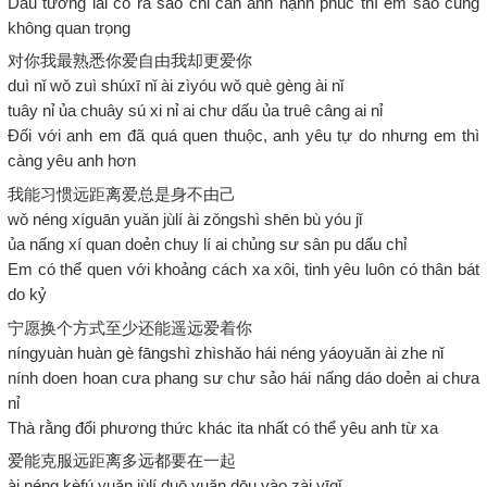
Dẫu tương lai có ra sao chỉ cần anh hạnh phúc thì em sao cũng
không quan trọng
对你我最熟悉你爱自由我却更爱你
duì nǐ wǒ zuì shúxī nǐ ài zìyóu wǒ què gèng ài nǐ
tuây nỉ ủa chuây sú xi nỉ ai chư dấu ủa truê câng ai nỉ
Đối với anh em đã quá quen thuộc, anh yêu tự do nhưng em thì
càng yêu anh hơn
我能习惯远距离爱总是身不由己
wǒ néng xíguān yuǎn jùlí ài zǒngshì shēn bù yóu jǐ
ủa nấng xí quan doẻn chuy lí ai chủng sư sân pu dấu chỉ
Em có thể quen với khoảng cách xa xôi, tinh yêu luôn có thân bát
do kỷ
宁愿换个方式至少还能遥远爱着你
níngyuàn huàn gè fāngshì zhìshǎo hái néng yáoyuǎn ài zhe nǐ
nính doen hoan cưa phang sư chư sảo hái nấng dáo doẻn ai chưa
nỉ
Thà rằng đổi phương thức khác ita nhất có thể yêu anh từ xa
爱能克服远距离多远都要在一起
ài néng kèfú yuǎn jùlí duō yuǎn dōu yào zài yīqǐ