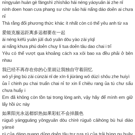
níngyuàn huàn gè fāngshì zhìshǎo hái néng yáoyuǎn ài zhe nǐ
nính doen hoan cưa phang sư chư sảo hái nấng dáo doẻn ai chưa
nỉ
Thà rằng đổi phương thức khác ít nhất còn có thể yêu anh từ xa
爱能克服远距离多远都要在一起
ài néng kèfú yuǎn jùlí duō yuǎn dōu yào zài yīqǐ
ai nấng khưa phú doẻn chuy lí tua doẻn tâu dao chai i trỉ
Yêu có thể vượt qua khoảng cách xa xôi bao xa đều phải ở bên
nhau
我已经不再存在你的心里就让我独自守着回忆
wǒ yǐ·jing bù zài cúnzài nǐ de xīn·li jiùràng wǒ dúzì shǒu zhe huíyì
ủa ỉ chinh pu chai truấn chai nỉ tơ xin lỉ chiêu rang ủa tú chư sẩu
chưa huấy i
Em đã không còn tồn tại trong lòng anh, vậy hãy để mình em giữ
lấy hồi ức này
如果阳光永远都炽热如果彩虹不会掉颜色
rúguǒ yángguāng yǒngyuǎn dōu chìrè rúguǒ cǎihóng bù huì diào
yánsè
rú của dáng quang dủng doẻn tâu trư rưa rú của trải húng pu huây