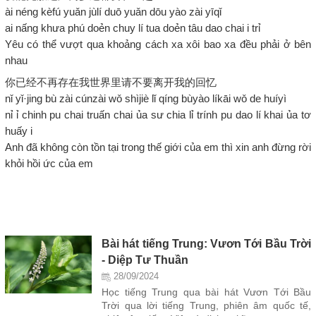
ài néng kèfú yuǎn jùlí duō yuǎn dōu yào zài yīqǐ
ai nấng khưa phú doẻn chuy lí tua doẻn tâu dao chai i trỉ
Yêu có thể vượt qua khoảng cách xa xôi bao xa đều phải ở bên
nhau
你已经不再存在我世界里请不要离开我的回忆
nǐ yǐ·jing bù zài cúnzài wǒ shìjiè lǐ qíng bùyào líkāi wǒ de huíyì
nỉ ỉ chinh pu chai truấn chai ủa sư chia lỉ trính pu dao lí khai ủa tơ
huấy i
Anh đã không còn tồn tại trong thế giới của em thì xin anh đừng rời
khỏi hồi ức của em
Bài hát tiếng Trung: Vươn Tới Bầu Trời
- Diệp Tư Thuần
28/09/2024
Học tiếng Trung qua bài hát Vươn Tới Bầu
Trời qua lời tiếng Trung, phiên âm quốc tế,