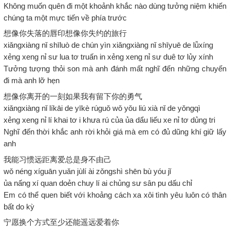
Không muốn quên đi một khoảnh khắc nào dùng tưởng niệm khiến
chúng ta một mực tiến về phía trước
想像你失落的唇印想像你失约的旅行
xiǎngxiàng nǐ shīluò de chún yìn xiǎngxiàng nǐ shīyuē de lǚxíng
xẻng xeng nỉ sư lua tơ truấn in xẻng xeng nỉ sư duê tơ lủy xính
Tưởng tượng thỏi son mà anh đánh mất nghĩ đến những chuyến
đi mà anh lỡ hẹn
想像你离开的一刻如果我有留下你的勇气
xiǎngxiàng nǐ líkāi de yīkè rúguǒ wǒ yǒu liú xià nǐ de yǒngqì
xẻng xeng nỉ lí khai tơ i khưa rú của ủa dẩu liếu xe nỉ tơ dủng tri
Nghĩ đến thời khắc anh rời khỏi giá mà em có đủ dũng khí giữ lấy
anh
我能习惯远距离爱总是身不由己
wǒ néng xíguān yuǎn jùlí ài zǒngshì shēn bù yóu jǐ
ủa nấng xí quan doẻn chuy lí ai chủng sư sân pu dấu chỉ
Em có thể quen biết với khoảng cách xa xôi tình yêu luôn có thân
bất do kỳ
宁愿换个方式至少还能遥远爱着你