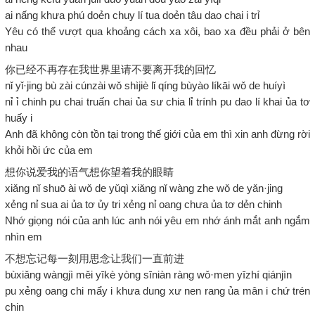
ai nấng khưa phú doẻn chuy lí tua doẻn tâu dao chai i trỉ
Yêu có thể vượt qua khoảng cách xa xôi, bao xa đều phải ở bên
nhau
你已经不再存在我世界里请不要离开我的回忆
nǐ yǐ·jing bù zài cúnzài wǒ shìjiè lǐ qíng bùyào líkāi wǒ de huíyì
nỉ ỉ chinh pu chai truấn chai ủa sư chia lỉ trính pu dao lí khai ủa tơ
huấy i
Anh đã không còn tồn tại trong thế giới của em thì xin anh đừng rời
khỏi hồi ức của em
想你说爱我的语气想你望着我的眼睛
xiǎng nǐ shuō ài wǒ de yǔqì xiǎng nǐ wàng zhe wǒ de yǎn·jing
xẻng nỉ sua ai ủa tơ ủy tri xẻng nỉ oang chưa ủa tơ dẻn chinh
Nhớ giọng nói của anh lúc anh nói yêu em nhớ ánh mắt anh ngắm
nhìn em
不想忘记每一刻用思念让我们一直前进
bùxiǎng wàngjì měi yīkè yòng sīniàn ràng wǒ·men yīzhí qiánjìn
pu xẻng oang chi mẩy i khưa dung xư nen rang ủa mân i chứ trén
chin