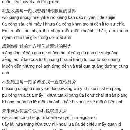
cuốn tiểu thuyết anh từng xem
我想收集每一刻我想看到你眼里的世界
wǒ xiǎng shōují měi yīkè wǒ xiǎng kàn dào nǐ yǎn lǐ de shìjiè
ủa xẻng sâu chí mẩy i khưa ủa xẻng khan tao nỉ dẻn lỉ tơ sư chia
Em muốn thu nhập thu nhập mỗi một khoảnh khắc, em muốn
ngắm nhìn thế giới trong đôi mắt anh
想到你到过的地方和你曾渡过的时光
xiǎng dào nǐ dào guò de dìfāng hé nǐ céng dù guò de shíguāng
xẻng tao nỉ tao cua tơ ti phang hứa nỉ trấng tu cua tơ sứ quang
Muốn đến những nơi anh từng đến và trải qua quãng đường cùng
anh
不想错过每一刻多希望我一直在你身旁
bùxiǎng cuòguò měi yīkè duō xīwàng wǒ yīzhí zài nǐ shēn páng
pu xẻng trua cua mẩy i khưa tua xi oang ủa i chứ chai nỉ sân p'áng
Không muốn bỏ lỡ một khoảnh khắc hi vọng e sẽ mãi ở bên anh
未来何从何去你快乐我也就没关系
wèilái hé cóng hé qù nǐ kuàilè wǒ yě jiù méiguān·xi
uây lái hứa trúng hứa truy nỉ khoai lưa ủa dể chiêu mấy quan xi