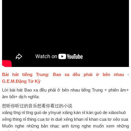
Bài hát tiếng Trung: Bao xa đều phải ở bên nhau -
G.E.M.Đặng Tử Kỳ
Lời bài hát Bao xa đều phải ở bên nhau tiếng Trung + phiên âm+
âm bồi+ dịch nghĩa:
想听你听过的音乐想看你看过的小说
xiǎng tīng nǐ tīng guò de yīnyuè xiǎng kàn nǐ kàn guò de xiǎoshuō
xẻng thing nỉ thing cua tơ in duê xẻng khan nỉ khan cua tơ xẻo sua
Muốn nghe những bản nhạc anh từng nghe muốn xem những