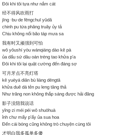
Đôi khi tôi tựa như nắm cát
经不得风吹雨打
jīng ·bu·de fēngchuī yǔdǎ
chinh pu tứa phâng truây ủy tả
Chịu không nổi bão táp mưa sa
我有时又顽强到可怕
wǒ yǒushí yòu wánqiáng dào kě pà
ủa dẩu sứ dâu oán tréng tao khửa p'a
Đôi khi tôi lại quật cường đến đáng sợ
可月牙点不亮灯塔
kě yuèyá diǎn bù liàng dēngtǎ
khửa duê dá tẻn pu leng tâng thả
Như trăng non không thắp sáng được hải đăng
影子没陪我说话
yǐng·zi méi péi wǒ shuōhuà
ỉnh chư mấy p'ấy ủa sua hoa
Đến cái bóng cũng không trò chuyện cùng tôi
才明白我多孤单多傻