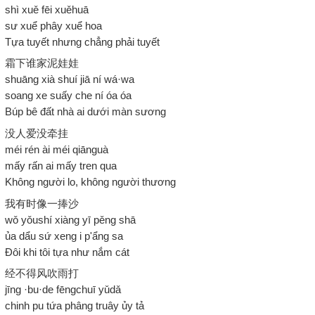
shì xuě fēi xuěhuā
sư xuể phây xuể hoa
Tựa tuyết nhưng chẳng phải tuyết
霜下谁家泥娃娃
shuāng xià shuí jiā ní wá·wa
soang xe suấy che ní óa óa
Búp bê đất nhà ai dưới màn sương
没人爱没牵挂
méi rén ài méi qiānguà
mấy rấn ai mấy tren qua
Không người lo, không người thương
我有时像一捧沙
wǒ yǒushí xiàng yī pěng shā
ủa dẩu sứ xeng i p'ẩng sa
Đôi khi tôi tựa như nắm cát
经不得风吹雨打
jīng ·bu·de fēngchuī yǔdǎ
chinh pu tứa phâng truây ủy tả