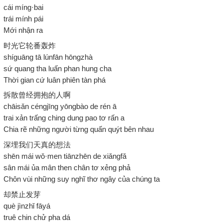
cái míng·bai
trái mính pái
Mới nhận ra
时光它轮番轰炸
shíguāng tā lúnfān hōngzhà
sứ quang tha luấn phan hung cha
Thời gian cứ luân phiên tàn phá
拆散曾经拥抱的人啊
chāisǎn céngjīng yōngbào de rén ā
trai xản trấng ching dung pao tơ rấn a
Chia rẽ những người từng quấn quýt bên nhau
深埋我们天真的想法
shēn mái wǒ·men tiānzhēn de xiǎngfǎ
sân mái ủa mân then chân tơ xẻng phả
Chôn vùi những suy nghĩ thơ ngây của chúng ta
却禁止发芽
què jìnzhǐ fāyá
truê chin chử pha dá