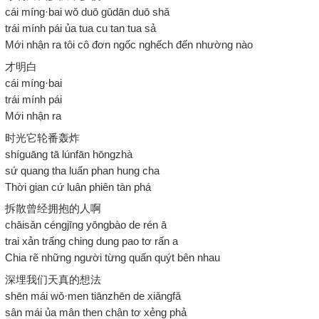
cái míng·bai wǒ duō gūdān duō shǎ
trái mính pái ủa tua cu tan tua sả
Mới nhận ra tôi cô đơn ngốc nghếch đến nhường nào
才明白
cái míng·bai
trái mính pái
Mới nhận ra
时光它轮番轰炸
shíguāng tā lúnfān hōngzhà
sứ quang tha luấn phan hung cha
Thời gian cứ luân phiên tàn phá
拆散曾经拥抱的人啊
chāisǎn céngjīng yōngbào de rén ā
trai xản trấng ching dung pao tơ rấn a
Chia rẽ những người từng quấn quýt bên nhau
深埋我们天真的想法
shēn mái wǒ·men tiānzhēn de xiǎngfǎ
sân mái ủa mân then chân tơ xẻng phả