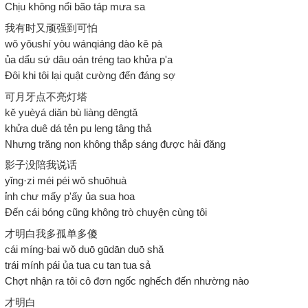
Chịu không nổi bão táp mưa sa
我有时又顽强到可怕
wǒ yǒushí yòu wánqiáng dào kě pà
ủa dẩu sứ dâu oán tréng tao khửa p'a
Đôi khi tôi lại quật cường đến đáng sợ
可月牙点不亮灯塔
kě yuèyá diǎn bù liàng dēngtǎ
khửa duê dá tẻn pu leng tâng thả
Nhưng trăng non không thắp sáng được hải đăng
影子没陪我说话
yǐng·zi méi péi wǒ shuōhuà
ỉnh chư mấy p'ấy ủa sua hoa
Đến cái bóng cũng không trò chuyện cùng tôi
才明白我多孤单多傻
cái míng·bai wǒ duō gūdān duō shǎ
trái mính pái ủa tua cu tan tua sả
Chợt nhận ra tôi cô đơn ngốc nghếch đến nhường nào
才明白