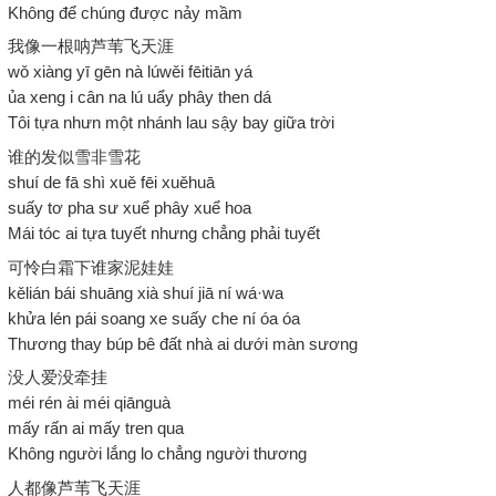
Không để chúng được nảy mầm
我像一根呐芦苇飞天涯
wǒ xiàng yī gēn nà lúwěi fēitiān yá
ủa xeng i cân na lú uẩy phây then dá
Tôi tựa nhưn một nhánh lau sậy bay giữa trời
谁的发似雪非雪花
shuí de fā shì xuě fēi xuěhuā
suấy tơ pha sư xuể phây xuể hoa
Mái tóc ai tựa tuyết nhưng chẳng phải tuyết
可怜白霜下谁家泥娃娃
kělián bái shuāng xià shuí jiā ní wá·wa
khửa lén pái soang xe suấy che ní óa óa
Thương thay búp bê đất nhà ai dưới màn sương
没人爱没牵挂
méi rén ài méi qiānguà
mấy rấn ai mấy tren qua
Không người lắng lo chẳng người thương
人都像芦苇飞天涯