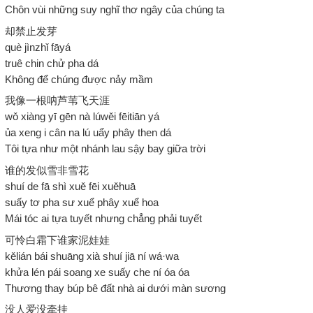
Chôn vùi những suy nghĩ thơ ngây của chúng ta
却禁止发芽
què jìnzhǐ fāyá
truê chin chử pha dá
Không để chúng được nảy mầm
我像一根呐芦苇飞天涯
wǒ xiàng yī gēn nà lúwěi fēitiān yá
ủa xeng i cân na lú uẩy phây then dá
Tôi tựa như một nhánh lau sậy bay giữa trời
谁的发似雪非雪花
shuí de fā shì xuě fēi xuěhuā
suấy tơ pha sư xuể phây xuể hoa
Mái tóc ai tựa tuyết nhưng chẳng phải tuyết
可怜白霜下谁家泥娃娃
kělián bái shuāng xià shuí jiā ní wá·wa
khửa lén pái soang xe suấy che ní óa óa
Thương thay búp bê đất nhà ai dưới màn sương
没人爱没牵挂