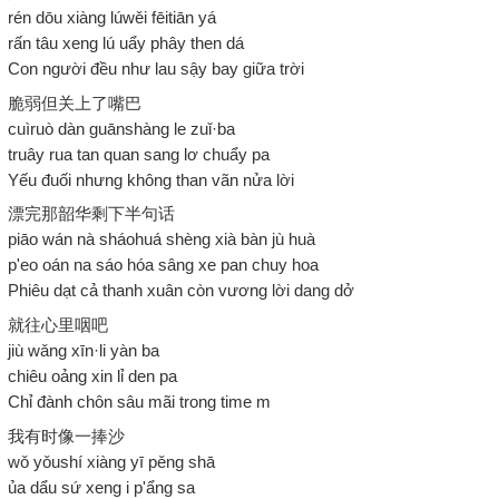
rén dōu xiàng lúwěi fēitiān yá
rấn tâu xeng lú uẩy phây then dá
Con người đều như lau sậy bay giữa trời
脆弱但关上了嘴巴
cuìruò dàn guānshàng le zuǐ·ba
truây rua tan quan sang lơ chuẩy pa
Yếu đuối nhưng không than vãn nửa lời
漂完那韶华剩下半句话
piāo wán nà sháohuá shèng xià bàn jù huà
p'eo oán na sáo hóa sâng xe pan chuy hoa
Phiêu dạt cả thanh xuân còn vương lời dang dở
就往心里咽吧
jiù wǎng xīn·li yàn ba
chiêu oảng xin lỉ den pa
Chỉ đành chôn sâu mãi trong time m
我有时像一捧沙
wǒ yǒushí xiàng yī pěng shā
ủa dẩu sứ xeng i p'ẩng sa