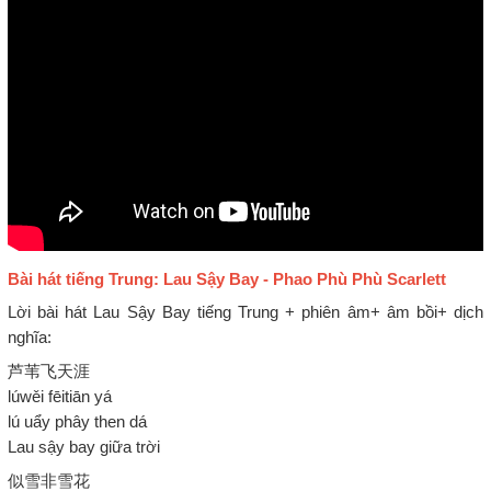
Bài hát tiếng Trung: Lau Sậy Bay - Phao Phù Phù Scarlett
Lời bài hát Lau Sậy Bay tiếng Trung + phiên âm+ âm bồi+ dịch
nghĩa:
芦苇飞天涯
lúwěi fēitiān yá
lú uẩy phây then dá
Lau sậy bay giữa trời
似雪非雪花