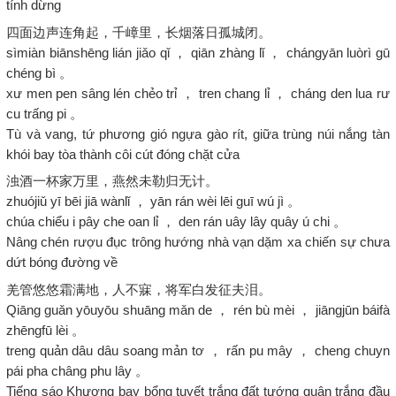
tính dừng
四面边声连角起，千嶂里，长烟落日孤城闭。
sìmiàn biānshēng lián jiǎo qǐ ， qiān zhàng lǐ ， chángyān luòrì gū
chéng bì 。
xư men pen sâng lén chẻo trỉ ， tren chang lỉ ， cháng den lua rư
cu trấng pi 。
Tù và vang, tứ phương gió ngựa gào rít, giữa trùng núi nắng tàn
khói bay tòa thành côi cút đóng chặt cửa
浊酒一杯家万里，燕然未勒归无计。
zhuójiǔ yī bēi jiā wànlǐ ， yān rán wèi lēi guī wú jì 。
chúa chiểu i pây che oan lỉ ， den rán uây lây quây ú chi 。
Nâng chén rượu đục trông hướng nhà vạn dặm xa chiến sự chưa
dứt bóng đường về
羌管悠悠霜满地，人不寐，将军白发征夫泪。
Qiāng guǎn yōuyōu shuāng mǎn de ， rén bù mèi ， jiāngjūn báifà
zhēngfū lèi 。
treng quản dâu dâu soang mản tơ ， rấn pu mây ， cheng chuyn
pái pha châng phu lây 。
Tiếng sáo Khương bay bổng tuyết trắng đất tướng quân trắng đầu