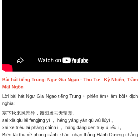
Bài hát tiếng Trung: Ngư Gia Ngạo · Thu Tư - Kỳ Nhiên, Trầm
Mật Ngôn
Lời bài hát Ngư Gia Ngạo tiếng Trung + phiên âm+ âm bồi+ dịch
nghĩa:
塞下秋来风景异，衡阳雁去无留意。
sāi xià qiū lái fēngjǐng yì ， héng yáng yàn qù wú liúyì 。
xai xe triêu lái phâng chỉnh i ， hấng dáng den truy ú liếu i 。
Biên tái thu về phong cảnh khác, nhạn thẳng Hành Dương chẳng