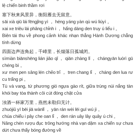
lệ chiến binh thầm rơi
塞下秋来风景异，衡阳雁去无留意。
sāi xià qiū lái fēngjǐng yì ， héng yáng yàn qù wú liúyì 。
xai xe triêu lái phâng chỉnh i ， hấng dáng den truy ú liếu i 。
Biên tái thu về phong cảnh khác nhạn thẳng Hành Dương chẳng
tính dừng
四面边声连角起，千嶂里，长烟落日孤城闭。
sìmiàn biānshēng lián jiǎo qǐ ， qiān zhàng lǐ ， chángyān luòrì gū
chéng bì 。
xư men pen sâng lén chẻo trỉ ， tren chang lỉ ， cháng den lua rư
cu trấng pi 。
Tù và vang, tứ phương gió ngựa gào rít, giữa trùng núi nắng tàn
khói bay tòa thành côi cút đóng chặt cửa
浊酒一杯家万里，燕然未勒归无计。
zhuójiǔ yī bēi jiā wànlǐ ， yān rán wèi lēi guī wú jì 。
chúa chiểu i pây che oan lỉ ， den rán uây lây quây ú chi 。
Nâng chén rượu đục trông hướng nhà vạn dặm xa chiến sự chưa
dứt chưa thấy bóng đường về