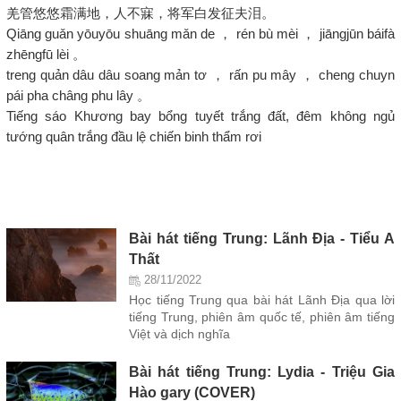
羌管悠悠霜满地，人不寐，将军白发征夫泪。
Qiāng guǎn yōuyōu shuāng mǎn de ， rén bù mèi ， jiāngjūn báifà
zhēngfū lèi 。
treng quản dâu dâu soang mản tơ ， rấn pu mây ， cheng chuyn
pái pha châng phu lây 。
Tiếng sáo Khương bay bổng tuyết trắng đất, đêm không ngủ
tướng quân trắng đầu lệ chiến binh thẩm rơi
Bài hát tiếng Trung: Lãnh Địa - Tiểu A
Thất
28/11/2022
Học tiếng Trung qua bài hát Lãnh Địa qua lời
tiếng Trung, phiên âm quốc tế, phiên âm tiếng
Việt và dịch nghĩa
Bài hát tiếng Trung: Lydia - Triệu Gia
Hào gary (COVER)