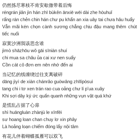
仍然拣尽寒枝不肯安歇微带着后悔
réngrán jiǎn jìn hán zhī bùkěn ānxiē wēi dài zhe hòuhuǐ
rấng rán chẻn chin hán chư pu khẩn an xia uây tai chưa hâu huẩy
Vẫn mãi kén chọn cành sương chẳng chịu đậu mang thêm chút
tiếc nuối
寂寞沙洲我该思念谁
jìmò shāzhōu wǒ gāi sīniàn shuí
chi mua sa châu ủa cai xư nen suấy
Cồn cát cô đơn em nên nhớ đến ai
当记忆的线缠绕过往支离破碎
dāng jìyì de xiàn chánrǎo guòwǎng zhīlípòsuì
tang chi i tơ xen trán rao cua oảng chư lí p'ua xuây
Khi sợi dây ký ức quấn quanh những vụn vặt quá khứ
是慌乱占据了心扉
shì huāngluàn zhànjù le xīnfēi
sư hoang loan chan chuy lơ xin phây
Là hoảng loạn chiếm đóng lấy nội tâm
有花儿伴着蝴蝶孤雁可以双飞