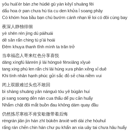
yǒu huā'ér bàn zhe húdié gū yàn kěyǐ shuāng fēi
dẩu hoa ớ pan chưa hú tía cu den khửa ỉ soang phây
Có khóm hoa bầu bạn chú bướm cánh nhạn lẻ loi có đôi cùng bay
夜深人静独徘徊
yè shēn rén jìng dú páihuái
dê sân rấn ching tú p'ái hoái
Đêm khuya thanh tĩnh mình ta trăn trở
当幸福恋人寄来红色分享喜悦
dāng xìngfú liànrén jì lái hóngsè fēnxiǎng xǐyuè
tang xing phú len rấn chi lái húng xưa phân xẻng xỉ duê
Khi tình nhân hạnh phúc gửi sắc đỏ sẻ chia niềm vui
闭上双眼难过头也不敢回
bì shàng shuāng yǎn nánguò tóu yě bùgǎn huí
pi sang soang dẻn nán cua thấu dể pu cản huấy
Nhắm chặt đôi mắt buồn đau không dám quay đầu
仍然拣尽寒枝不肯安歇微带着后悔
réngrán jiǎn jìn hán zhī bùkěn ānxiē wēi dài zhe hòuhuǐ
rấng rán chẻn chin hán chư pu khẩn an xia uây tai chưa hâu huẩy