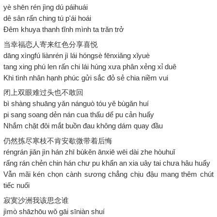
yè shēn rén jìng dú páihuái
dê sân rấn ching tú p'ái hoái
Đêm khuya thanh tĩnh mình ta trăn trở
当幸福恋人寄来红色分享喜悦
dāng xìngfú liànrén jì lái hóngsè fēnxiǎng xǐyuè
tang xing phú len rấn chi lái húng xưa phân xẻng xỉ duê
Khi tình nhân hạnh phúc gửi sắc đỏ sẻ chia niềm vui
闭上双眼难过头也不敢回
bì shàng shuāng yǎn nánguò tóu yě bùgǎn huí
pi sang soang dẻn nán cua thấu dể pu cản huấy
Nhắm chặt đôi mắt buồn đau không dám quay đầu
仍然拣尽寒枝不肯安歇微带着后悔
réngrán jiǎn jìn hán zhī bùkěn ānxiē wēi dài zhe hòuhuǐ
rấng rán chẻn chin hán chư pu khẩn an xia uây tai chưa hâu huẩy
Vẫn mãi kén chọn cành sương chẳng chịu đậu mang thêm chút
tiếc nuối
寂寞沙洲我该思念谁
jìmò shāzhōu wǒ gāi sīniàn shuí