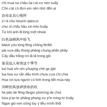
chi mua sa châu ủa cai xư nen suấy
Cồn cát cô đơn em nên nhớ đến ai
自你走后心憔悴
zì nǐ zǒu hòuxīn qiáocuì
chư nỉ chẩu hâu xin tréo truây
Từ khi anh đi lòng mệt nhoài
白色油桐风中纷飞
báisè yóu tóng fēng zhōng fēnfēi
pái xưa dấu thúng phâng chung phân phây
Cây dầu trắng rơi lả tả trong gió
落花似人有情这个季节
luò huā shì rén yǒuqíng zhè·ge jìjié
lua hoa sư rấn dẩu trính chưa cưa chi chía
Hoa rơi tựa người có tình trong tiết mùa này
河畔的风放肆拼命的吹
hé pàn de fēng fàngsì pīnmìng de chuī
hứa p'an tơ phâng phang xư p'in ming tơ truây
Ngọn gió ven sông tùy ý liều mình thổi