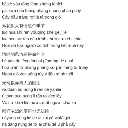
báisè yóu tóng fēng zhōng fēnfēi
pái xưa dấu thúng phâng chung phân phây
Cây dầu trắng rơi lả tả trong gió
落花似人有情这个季节
luò huā shì rén yǒuqíng zhè·ge jìjié
lua hoa sư rấn dẩu trính chưa cưa chi chía
Hoa rơi tựa người có tình trong tiết mùa này
河畔的风放肆拼命的吹
hé pàn de fēng fàngsì pīnmìng de chuī
hứa p'an tơ phâng phang xư p'in ming tơ truây
Ngọn gió ven sông tùy ý liều mình thổi
无端拨弄离人的眼泪
wúduān bō·nong lí rén de yǎnlèi
ú toan pua nung lí rấn tơ dẻn lây
Vô cớ khơi lên nước mắt người chia xa
那样浓烈的爱再也无法给
nàyàng nóng liè de ài zài yě wúfǎ gěi
na dang núng liê tơ ai chai dể ú phả cẩy