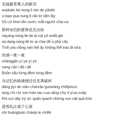
无端拨弄离人的眼泪
wúduān bō·nong lí rén de yǎnlèi
ú toan pua nung lí rấn tơ dẻn lây
Vô cớ khơi lên nước mắt người chia xa
那样浓烈的爱再也无法给
nàyàng nóng liè de ài zài yě wúfǎ gěi
na dang núng liê tơ ai chai dể ú phả cẩy
Tình yêu nồng nàn thế ấy không thể trao đi nữa
伤感一夜一夜
shānggǎn yī yè yī yè
sang cản i dê i dê
Buồn sầu từng đêm từng đêm
当记忆的线缠绕过往支离破碎
dāng jìyì de xiàn chánrǎo guòwǎng zhīlípòsuì
tang chi i tơ xen trán rao cua oảng chư lí p'ua xuây
Khi sợi dây ký ức quấn quanh những vụn vặt quá khứ
是慌乱占据了心扉
shì huāngluàn zhànjù le xīnfēi