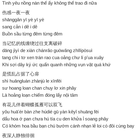
Tình yêu nồng nàn thế ấy không thể trao đi nữa
伤感一夜一夜
shānggǎn yī yè yī yè
sang cản i dê i dê
Buồn sầu từng đêm từng đêm
当记忆的线缠绕过往支离破碎
dāng jìyì de xiàn chánrǎo guòwǎng zhīlípòsuì
tang chi i tơ xen trán rao cua oảng chư lí p'ua xuây
Khi sợi dây ký ức quấn quanh những vụn vặt quá khứ
是慌乱占据了心扉
shì huāngluàn zhànjù le xīnfēi
sư hoang loan chan chuy lơ xin phây
Là hoảng loạn chiếm đóng lấy nội tâm
有花儿伴着蝴蝶孤雁可以双飞
yǒu huā'ér bàn zhe húdié gū yàn kěyǐ shuāng fēi
dẩu hoa ớ pan chưa hú tía cu den khửa ỉ soang phây
Có khóm hoa bầu bạn chú bướm cánh nhạn lẻ loi có đôi cùng bay
夜深人静独徘徊