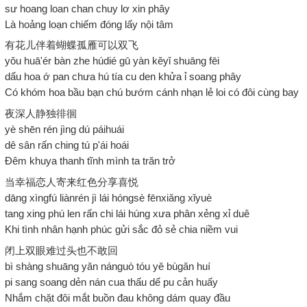
sư hoang loan chan chuy lơ xin phây
Là hoảng loạn chiếm đóng lấy nội tâm
有花儿伴着蝴蝶孤雁可以双飞
yǒu huā'ér bàn zhe húdié gū yàn kěyǐ shuāng fēi
dẩu hoa ớ pan chưa hú tía cu den khửa ỉ soang phây
Có khóm hoa bầu bạn chú bướm cánh nhạn lẻ loi có đôi cùng bay
夜深人静独徘徊
yè shēn rén jìng dú páihuái
dê sân rấn ching tú p'ái hoái
Đêm khuya thanh tĩnh mình ta trăn trở
当幸福恋人寄来红色分享喜悦
dāng xìngfú liànrén jì lái hóngsè fēnxiǎng xǐyuè
tang xing phú len rấn chi lái húng xưa phân xẻng xỉ duê
Khi tình nhân hạnh phúc gửi sắc đỏ sẻ chia niềm vui
闭上双眼难过头也不敢回
bì shàng shuāng yǎn nánguò tóu yě bùgǎn huí
pi sang soang dẻn nán cua thấu dể pu cản huấy
Nhắm chặt đôi mắt buồn đau không dám quay đầu