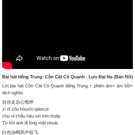
Bài hát tiếng Trung: Cồn Cát Cô Quạnh - Lưu Đại Na (Bản Nữ)
Lời bài hát Cồn Cát Cô Quạnh tiếng Trung + phiên âm+ âm bồi+
dịch nghĩa:
自你走后心憔悴
zì nǐ zǒu hòuxīn qiáocuì
chư nỉ chẩu hâu xin tréo truây
Từ khi anh đi lòng mệt nhoài
白色油桐风中纷飞