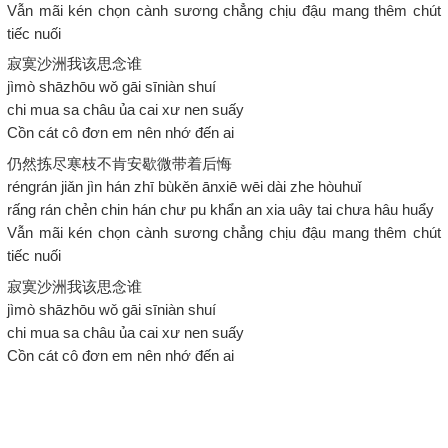
Vẫn mãi kén chọn cành sương chẳng chịu đậu mang thêm chút
tiếc nuối
寂寞沙洲我该思念谁
jìmò shāzhōu wǒ gāi sīniàn shuí
chi mua sa châu ủa cai xư nen suấy
Cồn cát cô đơn em nên nhớ đến ai
仍然拣尽寒枝不肯安歇微带着后悔
réngrán jiǎn jìn hán zhī bùkěn ānxiē wēi dài zhe hòuhuǐ
rấng rán chẻn chin hán chư pu khẩn an xia uây tai chưa hâu huẩy
Vẫn mãi kén chọn cành sương chẳng chịu đậu mang thêm chút
tiếc nuối
寂寞沙洲我该思念谁
jìmò shāzhōu wǒ gāi sīniàn shuí
chi mua sa châu ủa cai xư nen suấy
Cồn cát cô đơn em nên nhớ đến ai