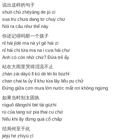
说出这样的句子
shuō chū zhèyàng de jù·zi
sua tru chưa dang tơ chuy chư
Nói ra câu như thế này
你还记得吗那一个孩子
nǐ hái jìdé ma nà yī gè hái·zi
nỉ hái chi tứa ma na i cưa hái chư
Anh có còn nhớ chứ? Đứa trẻ ấy
站在大雨里哭得泪流不止
zhàn zài dàyǔ lǐ kū dé lèi liú bùzhǐ
chan chai ta ủy lỉ khu tứa lây liếu pu chử
Đứng giữa cơn mưa lớn nước mắt rơi không ngừng
如果当时别太固执
rúguǒ dāngshí bié tài gùzhí
rú của tang sứ pía thai cu chứ
Nếu khi ấy đừng quá cố chấp
结局何至于此
jiéjú hé zhìyú cǐ