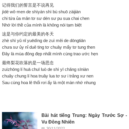
记得我们的誓言是不说再见
jìdé wǒ·men de shìyán shì bù shuō zàijiàn
chi tứa ủa mân tơ sư dén sư pu sua chai chen
Nhớ lời thề của mình là không nói tạm biệt
这是与你约定的最美的冬天
zhè shì yǔ nǐ yuēdìng de zuì měi de dōngtiān
chưa sư ủy nỉ duê ting tơ chuây mẩy tơ tung then
Đây là mùa đông đẹp nhất mình cùng trao ước hẹn
最终梨花吹落的是一场思念
zuìzhōng lí huā chuī luò de shì yī chǎng sīniàn
chuây chung lí hoa truây lua tơ sư i trảng xư nen
Sau cùng hoa lê thổi rơi ấy là một màn nhớ nhung
Bài hát tiếng Trung: Ngày Trước Sợ -
Vu Đông Nhiên
30/11/2022