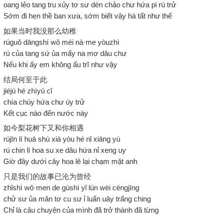
oang lẻo tang tru xủy tơ sư dén chảo chư hứa pi rú trử
Sớm đi hẹn thề ban xưa, sớm biết vậy hà tất như thế
如果当时我没那么幼稚
rúguǒ dāngshí wǒ méi nà·me yòuzhì
rú của tang sứ ủa mấy na mơ dâu chư
Nếu khi ấy em không ấu trĩ như vậy
结局何至于此
jiéjú hé zhìyú cǐ
chía chúy hứa chư úy trử
Kết cục nào đến nước này
如今梨花树下又和你相遇
rújīn lí huā shù xià yòu hé nǐ xiāng yù
rú chin lí hoa su xe dâu hứa nỉ xeng uy
Giờ đây dưới cây hoa lê lại chạm mặt anh
只是我们的故事已沦为曾经
zhǐshì wǒ·men de gùshì yǐ lún wèi céngjīng
chử sư ủa mân tơ cu sư ỉ luấn uây trấng ching
Chỉ là câu chuyện của mình đã trở thành đã từng