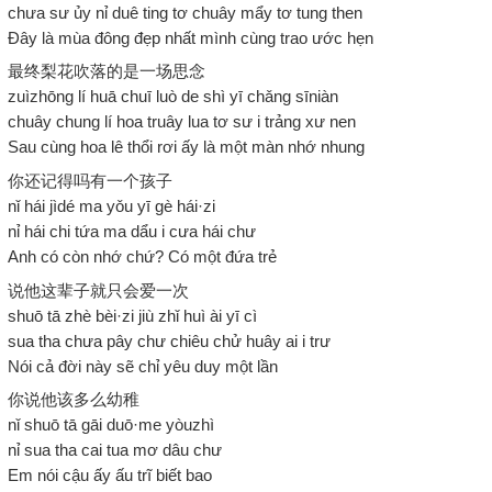
chưa sư ủy nỉ duê ting tơ chuây mẩy tơ tung then
Đây là mùa đông đẹp nhất mình cùng trao ước hẹn
最终梨花吹落的是一场思念
zuìzhōng lí huā chuī luò de shì yī chǎng sīniàn
chuây chung lí hoa truây lua tơ sư i trảng xư nen
Sau cùng hoa lê thổi rơi ấy là một màn nhớ nhung
你还记得吗有一个孩子
nǐ hái jìdé ma yǒu yī gè hái·zi
nỉ hái chi tứa ma dẩu i cưa hái chư
Anh có còn nhớ chứ? Có một đứa trẻ
说他这辈子就只会爱一次
shuō tā zhè bèi·zi jiù zhǐ huì ài yī cì
sua tha chưa pây chư chiêu chử huây ai i trư
Nói cả đời này sẽ chỉ yêu duy một lần
你说他该多么幼稚
nǐ shuō tā gāi duō·me yòuzhì
nỉ sua tha cai tua mơ dâu chư
Em nói cậu ấy ấu trĩ biết bao