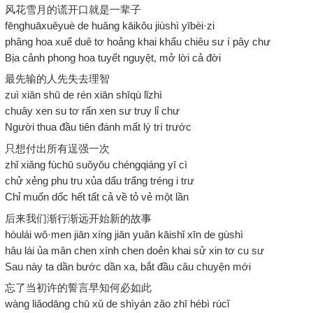
风花雪月的谎开口就是一辈子
fēnghuāxuěyuè de huǎng kāikǒu jiùshì yībèi·zi
phâng hoa xuể duê tơ hoảng khai khẩu chiêu sư í pây chư
Bịa cảnh phong hoa tuyết nguyệt, mở lời cả đời
最先输的人先失去理智
zuì xiān shū de rén xiān shīqù lǐzhì
chuây xen su tơ rấn xen sư truy lỉ chư
Người thua đầu tiên đánh mất lý trí trước
只想付出所有逞强一次
zhǐ xiǎng fùchū suǒyǒu chéngqiáng yī cì
chử xẻng phu tru xủa dẩu trẩng tréng i trư
Chỉ muốn dốc hết tất cả về tỏ vẻ một lần
后来我们渐行渐远开始新的故事
hòulái wǒ·men jiān xíng jiān yuǎn kāishǐ xīn de gùshì
hâu lái ủa mân chen xính chen doẻn khai sử xin tơ cu sư
Sau này ta dần bước dần xa, bắt đầu câu chuyện mới
忘了当初许的誓言早知何必如此
wàng liǎodāng chū xǔ de shìyán zǎo zhī hébì rúcǐ