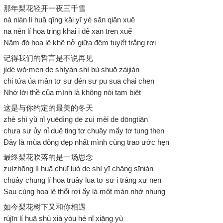
那年梨花轻开一夜三千雪
nà nián lí huā qīng kāi yī yè sān qiān xuě
na nén lí hoa tring khai i dê xan tren xuể
Năm đó hoa lê khẽ nở giữa đêm tuyết trắng rơi
记得我们的誓言是不说再见
jìdé wǒ·men de shìyán shì bù shuō zàijiàn
chi tứa ủa mân tơ sư dén sư pu sua chai chen
Nhớ lời thề của mình là không nói tạm biệt
这是与你约定的最美的冬天
zhè shì yǔ nǐ yuēdìng de zuì měi de dōngtiān
chưa sư ủy nỉ duê ting tơ chuây mẩy tơ tung then
Đây là mùa đông đẹp nhất mình cùng trao ước hẹn
最终梨花吹落的是一场思念
zuìzhōng lí huā chuī luò de shì yī chǎng sīniàn
chuây chung lí hoa truây lua tơ sư i trảng xư nen
Sau cùng hoa lê thổi rơi ấy là một màn nhớ nhung
如今梨花树下又和你相遇
rújīn lí huā shù xià yòu hé nǐ xiāng yù