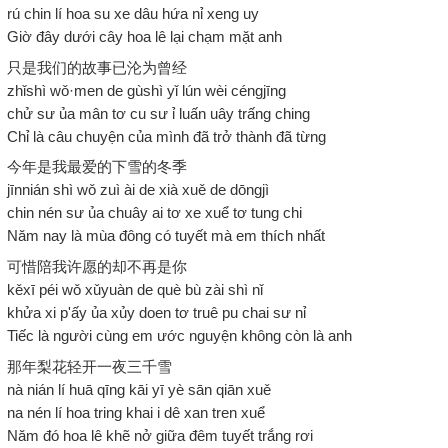
rú chin lí hoa su xe dâu hứa nỉ xeng uy
Giờ đây dưới cây hoa lê lại chạm mặt anh
只是我们的故事已沦为曾经
zhǐshì wǒ·men de gùshì yǐ lún wèi céngjīng
chử sư ủa mân tơ cu sư ỉ luấn uây trấng ching
Chỉ là câu chuyện của mình đã trở thành đã từng
今年是我最爱的下雪的冬季
jīnnián shì wǒ zuì ài de xià xuě de dōngjì
chin nén sư ủa chuây ai tơ xe xuể tơ tung chi
Năm nay là mùa đông có tuyết mà em thích nhất
可惜陪我许愿的却不再是你
kěxī péi wǒ xǔyuàn de què bù zài shì nǐ
khửa xi p'ấy ủa xủy doen tơ truê pu chai sư nỉ
Tiếc là người cùng em ước nguyện không còn là anh
那年梨花轻开一夜三千雪
nà nián lí huā qīng kāi yī yè sān qiān xuě
na nén lí hoa tring khai i dê xan tren xuể
Năm đó hoa lê khẽ nở giữa đêm tuyết trắng rơi