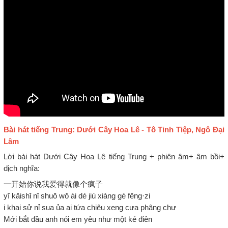
Bài hát tiếng Trung: Dưới Cây Hoa Lê - Tô Tinh Tiệp, Ngô Đại
Lâm
Lời bài hát Dưới Cây Hoa Lê tiếng Trung + phiên âm+ âm bồi+
dịch nghĩa:
一开始你说我爱得就像个疯子
yī kāishǐ nǐ shuō wǒ ài dé jiù xiàng gè fēng·zi
i khai sử nỉ sua ủa ai tứa chiêu xeng cưa phâng chư
Mới bắt đầu anh nói em yêu như một kẻ điên