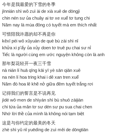
今年是我最爱的下雪的冬季
jīnnián shì wǒ zuì ài de xià xuě de dōngjì
chin nén sư ủa chuây ai tơ xe xuể tơ tung chi
Năm nay là mùa đông có tuyết mà em thích nhất
可惜陪我许愿的却不再是你
kěxī péi wǒ xǔyuàn de què bù zài shì nǐ
khửa xi p'ấy ủa xủy doen tơ truê pu chai sư nỉ
Tiếc là người cùng em ước nguyện không còn là anh
那年梨花轻开一夜三千雪
nà nián lí huā qīng kāi yī yè sān qiān xuě
na nén lí hoa tring khai i dê xan tren xuể
Năm đó hoa lê khẽ nở giữa đêm tuyết trắng rơi
记得我们的誓言是不说再见
jìdé wǒ·men de shìyán shì bù shuō zàijiàn
chi tứa ủa mân tơ sư dén sư pu sua chai chen
Nhớ lời thề của mình là không nói tạm biệt
这是与你约定的最美的冬天
zhè shì yǔ nǐ yuēdìng de zuì měi de dōngtiān