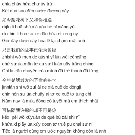
chía chúy hứa chư úy trử
Kết quả sao đến nước đường này
如今梨花树下又和你相遇
rújīn lí huā shù xià yòu hé nǐ xiāng yù
rú chin lí hoa su xe dâu hứa nỉ xeng uy
Giờ đây dưới cây hoa lê lại chạm mặt anh
只是我们的故事已沦为曾经
zhǐshì wǒ·men de gùshì yǐ lún wèi céngjīng
chử sư ủa mân tơ cu sư ỉ luấn uây trấng ching
Chỉ là câu chuyện của mình đã trở thành đã từng
今年是我最爱的下雪的冬季
jīnnián shì wǒ zuì ài de xià xuě de dōngjì
chin nén sư ủa chuây ai tơ xe xuể tơ tung chi
Năm nay là mùa đông có tuyết mà em thích nhất
可惜陪我许愿的却不再是你
kěxī péi wǒ xǔyuàn de què bù zài shì nǐ
khửa xi p'ấy ủa xủy doen tơ truê pu chai sư nỉ
Tiếc là người cùng em ước nguyện không còn là anh