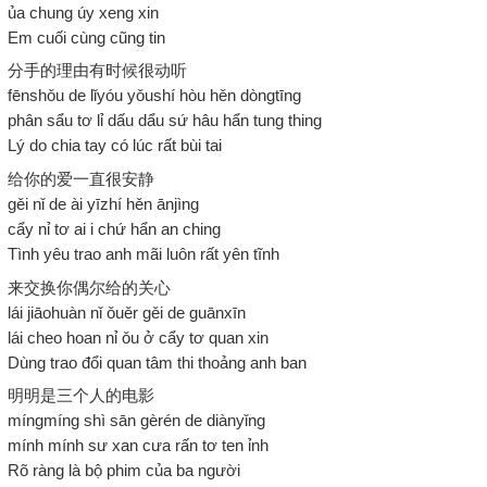
ủa chung úy xeng xin
Em cuối cùng cũng tin
分手的理由有时候很动听
fēnshǒu de lǐyóu yǒushí hòu hěn dòngtīng
phân sẩu tơ lỉ dấu dẩu sứ hâu hẩn tung thing
Lý do chia tay có lúc rất bùi tai
给你的爱一直很安静
gěi nǐ de ài yīzhí hěn ānjìng
cẩy nỉ tơ ai i chứ hẩn an ching
Tình yêu trao anh mãi luôn rất yên tĩnh
来交换你偶尔给的关心
lái jiāohuàn nǐ ǒuěr gěi de guānxīn
lái cheo hoan nỉ ǒu ở cẩy tơ quan xin
Dùng trao đổi quan tâm thi thoảng anh ban
明明是三个人的电影
míngmíng shì sān gèrén de diànyǐng
mính mính sư xan cưa rấn tơ ten ỉnh
Rõ ràng là bộ phim của ba người