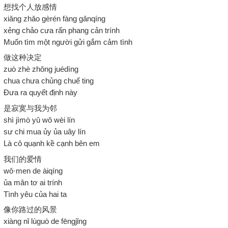
想找个人放感情
xiǎng zhǎo gèrén fàng gǎnqíng
xẻng chảo cưa rấn phang cản trính
Muốn tìm một người gửi gắm cảm tình
做这种决定
zuò zhè zhǒng juédìng
chua chưa chủng chuế ting
Đưa ra quyết định này
是寂寞与我为邻
shì jìmò yǔ wǒ wèi lín
sư chi mua ủy ủa uây lín
Là cô quạnh kề cạnh bên em
我们的爱情
wǒ·men de àiqíng
ủa mân tơ ai trính
Tình yêu của hai ta
像你路过的风景
xiàng nǐ lùguò de fēngjǐng