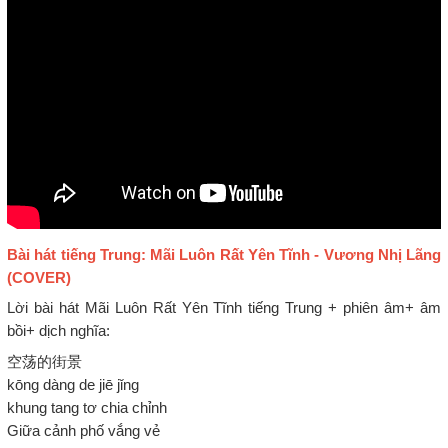
Bài hát tiếng Trung: Mãi Luôn Rất Yên Tĩnh - Vương Nhị Lãng
(COVER)
Lời bài hát Mãi Luôn Rất Yên Tĩnh tiếng Trung + phiên âm+ âm
bồi+ dịch nghĩa:
空荡的街景
kōng dàng de jiē jǐng
khung tang tơ chia chỉnh
Giữa cảnh phố vắng vẻ