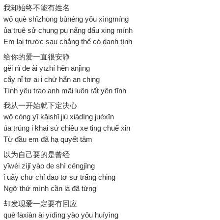
我却始终不能有姓名
wǒ què shǐzhōng bùnéng yǒu xìngmíng
ủa truê sử chung pu nấng dẩu xing mính
Em lại trước sau chẳng thể có danh tính
给你的爱一直很安静
gěi nǐ de ài yīzhí hěn ānjìng
cẩy nỉ tơ ai i chứ hẩn an ching
Tình yêu trao anh mãi luôn rất yên tĩnh
我从一开始就下定决心
wǒ cóng yī kāishǐ jiù xiàdìng juéxīn
ủa trúng i khai sử chiêu xe ting chuế xin
Từ đầu em đã hạ quyết tâm
以为自己要的是曾经
yǐwéi zìjǐ yào de shì céngjīng
ỉ uấy chư chỉ dao tơ sư trấng ching
Ngỡ thứ mình cần là đã từng
却发现爱一定要有回应
què fāxiàn ài yīdìng yào yǒu huíyìng