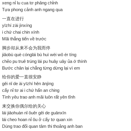
xeng nỉ lu cua tơ phâng chỉnh
Tựa phong cảnh anh ngang qua
一直在进行
yīzhí zài jìnxíng
i chứ chai chin xính
Mãi thẳng tiến về trước
脚步却从来不会为我而停
jiǎobù què cónglái bù huì wèi wǒ ér tíng
chẻo pu truê trúng lái pu huây uây ủa ớ thính
Bước chân lại chẳng từng dừng lại vì em
给你的爱一直很安静
gěi nǐ de ài yīzhí hěn ānjìng
cẩy nỉ tơ ai i chứ hẩn an ching
Tình yêu trao anh mãi luôn rất yên tĩnh
来交换你偶尔给的关心
lái jiāohuàn nǐ ǒuěr gěi de guānxīn
lái cheo hoan nỉ ǒu ở cẩy tơ quan xin
Dùng trao đổi quan tâm thi thoảng anh ban