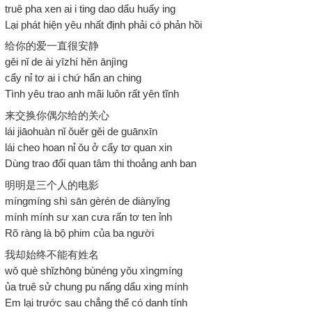
truê pha xen ai i ting dao dẩu huấy ing
Lại phát hiện yêu nhất định phải có phản hồi
给你的爱一直很安静
gěi nǐ de ài yīzhí hěn ānjìng
cẩy nỉ tơ ai i chứ hẩn an ching
Tình yêu trao anh mãi luôn rất yên tĩnh
来交换你偶尔给的关心
lái jiāohuàn nǐ ǒuěr gěi de guānxīn
lái cheo hoan nỉ ǒu ở cẩy tơ quan xin
Dùng trao đổi quan tâm thi thoảng anh ban
明明是三个人的电影
míngmíng shì sān gèrén de diànyǐng
mính mính sư xan cưa rấn tơ ten ỉnh
Rõ ràng là bộ phim của ba người
我却始终不能有姓名
wǒ què shǐzhōng bùnéng yǒu xìngmíng
ủa truê sử chung pu nấng dẩu xing mính
Em lại trước sau chẳng thể có danh tính