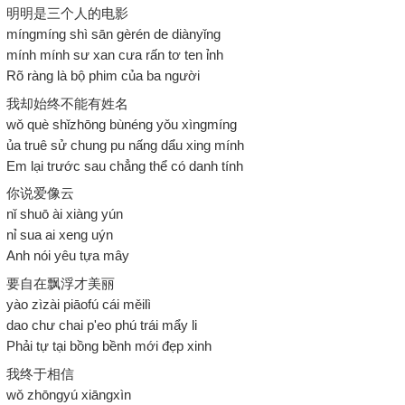
明明是三个人的电影
míngmíng shì sān gèrén de diànyǐng
mính mính sư xan cưa rấn tơ ten ỉnh
Rõ ràng là bộ phim của ba người
我却始终不能有姓名
wǒ què shǐzhōng bùnéng yǒu xìngmíng
ủa truê sử chung pu nấng dẩu xing mính
Em lại trước sau chẳng thể có danh tính
你说爱像云
nǐ shuō ài xiàng yún
nỉ sua ai xeng uýn
Anh nói yêu tựa mây
要自在飘浮才美丽
yào zìzài piāofú cái měilì
dao chư chai p'eo phú trái mẩy li
Phải tự tại bồng bềnh mới đẹp xinh
我终于相信
wǒ zhōngyú xiāngxìn