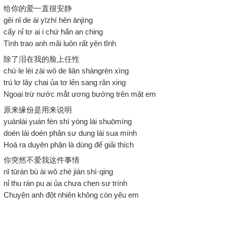
给你的爱一直很安静
gěi nǐ de ài yīzhí hěn ānjìng
cẩy nỉ tơ ai i chứ hẩn an ching
Tình trao anh mãi luôn rất yên tĩnh
除了泪在我的脸上任性
chú·le lèi zài wǒ de liǎn shàngrèn xìng
trú lơ lây chai ủa tơ lẻn sang rân xing
Ngoại trừ nước mắt ương bướng trên mặt em
原来缘份是用来说明
yuánlái yuán fèn shì yòng lái shuōmíng
doén lái doén phân sư dung lái sua mính
Hoá ra duyên phận là dùng để giải thích
你突然不爱我这件事情
nǐ tūrán bù ài wǒ zhè jiàn shì·qing
nỉ thu rán pu ai ủa chưa chen sư trính
Chuyện anh đột nhiên không còn yêu em