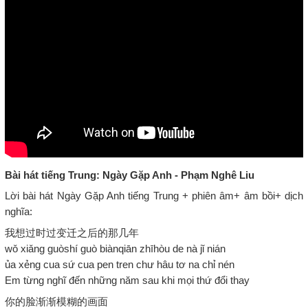
Bài hát tiếng Trung: Ngày Gặp Anh - Phạm Nghê Liu
Lời bài hát Ngày Gặp Anh tiếng Trung + phiên âm+ âm bồi+ dịch
nghĩa:
我想过时过变迁之后的那几年
wǒ xiǎng guòshí guò biànqiān zhīhòu de nà jǐ nián
ủa xẻng cua sứ cua pen tren chư hâu tơ na chỉ nén
Em từng nghĩ đến những năm sau khi mọi thứ đổi thay
你的脸渐渐模糊的画面