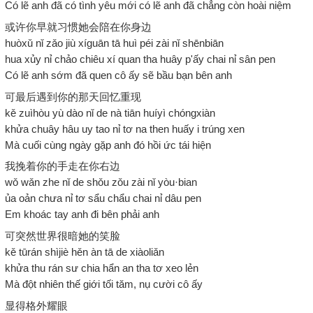
Có lẽ anh đã có tình yêu mới có lẽ anh đã chẳng còn hoài niệm
或许你早就习惯她会陪在你身边
huòxǔ nǐ zǎo jiù xíguān tā huì péi zài nǐ shēnbiān
hua xủy nỉ chảo chiêu xí quan tha huây p'ấy chai nỉ sân pen
Có lẽ anh sớm đã quen cô ấy sẽ bầu bạn bên anh
可最后遇到你的那天回忆重现
kě zuìhòu yù dào nǐ de nà tiān huíyì chóngxiàn
khửa chuây hâu uy tao nỉ tơ na then huấy i trúng xen
Mà cuối cùng ngày gặp anh đó hồi ức tái hiện
我挽着你的手走在你右边
wǒ wǎn zhe nǐ de shǒu zǒu zài nǐ yòu·bian
ủa oản chưa nỉ tơ sẩu chẩu chai nỉ dâu pen
Em khoác tay anh đi bên phải anh
可突然世界很暗她的笑脸
kě tūrán shìjiè hěn àn tā de xiàoliǎn
khửa thu rán sư chia hẩn an tha tơ xeo lẻn
Mà đột nhiên thế giới tối tăm, nụ cười cô ấy
显得格外耀眼