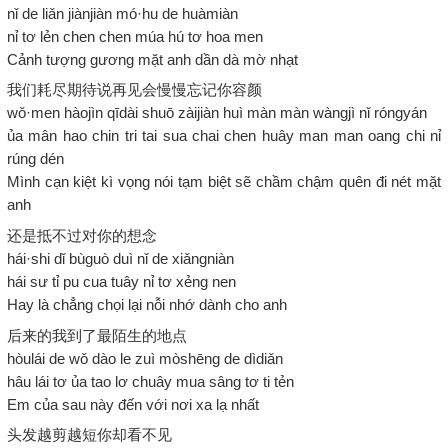
nǐ de liǎn jiànjiàn mó·hu de huàmiàn
nỉ tơ lẻn chen chen múa hú tơ hoa men
Cảnh tượng gương mặt anh dần dà mờ nhạt
我们耗尽期待说再见会慢慢忘记你容颜
wǒ·men hàojìn qīdài shuō zàijiàn huì màn màn wàngjì nǐ róngyán
ủa mân hao chin tri tai sua chai chen huây man man oang chi nỉ
rúng dén
Mình cạn kiệt kì vọng nói tạm biệt sẽ chầm chậm quên đi nét mặt
anh
还是抵不过对你的想念
hái·shi dǐ bùguò duì nǐ de xiǎngniàn
hái sư tỉ pu cua tuây nỉ tơ xẻng nen
Hay là chẳng chọi lại nỗi nhớ dành cho anh
后来的我到了最陌生的地点
hòulái de wǒ dào le zuì mòshēng de dìdiǎn
hâu lái tơ ủa tao lơ chuây mua sâng tơ ti tẻn
Em của sau này đến với nơi xa lạ nhất
头发越剪越短你却看不见