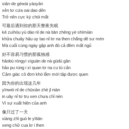
xiǎn·de géwài yàoyǎn
xẻn tơ cứa oai dao dẻn
Trở nên cực kỳ chói mắt
可最后遇到你的那天整夜失眠
kě zuìhòu yù dào nǐ de nà tiān zhěng yè shīmián
khửa chuây hâu uy tao nỉ tơ na then chẩng dê sư mén
Mà cuối cùng ngày gặp anh đó cả đêm mất ngủ
好不容易习惯的那孤独感
hǎobù róngyì xíguān de nà gūdú gǎn
hảo pu rúng i xí quan tơ na cu tú cản
Cảm giác cô đơn khó lắm mới tập được quen
因为你的出现这几年
yīnwèi nǐ de chūxiàn zhè jǐ nián
in uây nỉ tơ tru xen chưa chỉ nén
Vì sự xuất hiện của anh
像只过了一天
xiàng zhǐ guò le yītiān
xeng chử cua lơ i then