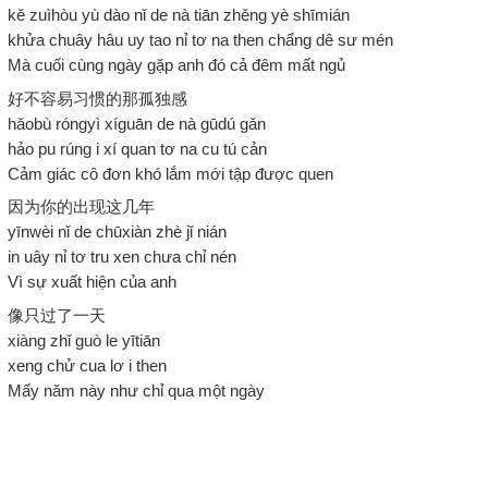
kě zuìhòu yù dào nǐ de nà tiān zhěng yè shīmián
khửa chuây hâu uy tao nỉ tơ na then chẩng dê sư mén
Mà cuối cùng ngày gặp anh đó cả đêm mất ngủ
好不容易习惯的那孤独感
hǎobù róngyì xíguān de nà gūdú gǎn
hảo pu rúng i xí quan tơ na cu tú cản
Cảm giác cô đơn khó lắm mới tập được quen
因为你的出现这几年
yīnwèi nǐ de chūxiàn zhè jǐ nián
in uây nỉ tơ tru xen chưa chỉ nén
Vì sự xuất hiện của anh
像只过了一天
xiàng zhǐ guò le yītiān
xeng chử cua lơ i then
Mấy năm này như chỉ qua một ngày