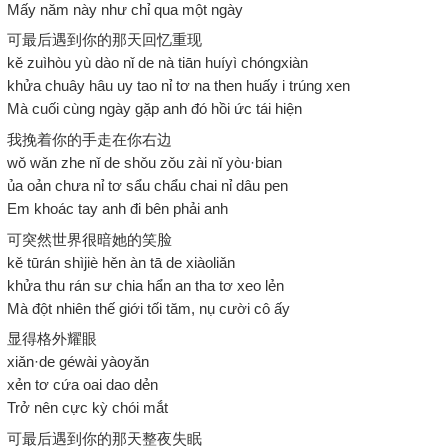
Mấy năm này như chỉ qua một ngày
可最后遇到你的那天回忆重现
kě zuìhòu yù dào nǐ de nà tiān huíyì chóngxiàn
khửa chuây hâu uy tao nỉ tơ na then huấy i trúng xen
Mà cuối cùng ngày gặp anh đó hồi ức tái hiện
我挽着你的手走在你右边
wǒ wǎn zhe nǐ de shǒu zǒu zài nǐ yòu·bian
ủa oản chưa nỉ tơ sẩu chẩu chai nỉ dâu pen
Em khoác tay anh đi bên phải anh
可突然世界很暗她的笑脸
kě tūrán shìjiè hěn àn tā de xiàoliǎn
khửa thu rán sư chia hẩn an tha tơ xeo lẻn
Mà đột nhiên thế giới tối tăm, nụ cười cô ấy
显得格外耀眼
xiǎn·de géwài yàoyǎn
xẻn tơ cứa oai dao dẻn
Trở nên cực kỳ chói mắt
可最后遇到你的那天整夜失眠