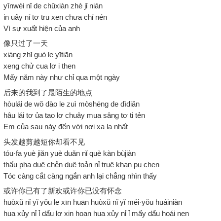
yīnwèi nǐ de chūxiàn zhè jǐ nián
in uây nỉ tơ tru xen chưa chỉ nén
Vì sự xuất hiện của anh
像只过了一天
xiàng zhǐ guò le yītiān
xeng chử cua lơ i then
Mấy năm này như chỉ qua một ngày
后来的我到了最陌生的地点
hòulái de wǒ dào le zuì mòshēng de dìdiǎn
hâu lái tơ ủa tao lơ chuây mua sâng tơ ti tẻn
Em của sau này đến với nơi xa lạ nhất
头发越剪越短你却看不见
tóu·fa yuè jiǎn yuè duǎn nǐ què kàn bùjiàn
thấu pha duê chẻn duê toản nỉ truê khan pu chen
Tóc càng cắt càng ngắn anh lại chẳng nhìn thấy
或许你已有了新欢或许你已没有怀念
huòxǔ nǐ yǐ yǒu le xīn huān huòxǔ nǐ yǐ méi·yǒu huáiniàn
hua xủy nỉ ỉ dẩu lơ xin hoan hua xủy nỉ ỉ mấy dẩu hoái nen