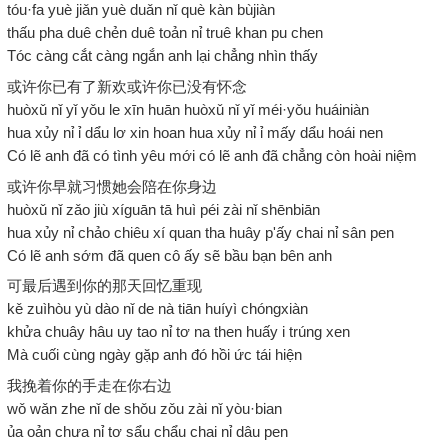
tóu·fa yuè jiǎn yuè duǎn nǐ què kàn bùjiàn
thấu pha duê chẻn duê toản nỉ truê khan pu chen
Tóc càng cắt càng ngắn anh lại chẳng nhìn thấy
或许你已有了新欢或许你已没有怀念
huòxǔ nǐ yǐ yǒu le xīn huān huòxǔ nǐ yǐ méi·yǒu huáiniàn
hua xủy nỉ ỉ dẩu lơ xin hoan hua xủy nỉ ỉ mấy dẩu hoái nen
Có lẽ anh đã có tình yêu mới có lẽ anh đã chẳng còn hoài niệm
或许你早就习惯她会陪在你身边
huòxǔ nǐ zǎo jiù xíguān tā huì péi zài nǐ shēnbiān
hua xủy nỉ chảo chiêu xí quan tha huây p'ấy chai nỉ sân pen
Có lẽ anh sớm đã quen cô ấy sẽ bầu bạn bên anh
可最后遇到你的那天回忆重现
kě zuìhòu yù dào nǐ de nà tiān huíyì chóngxiàn
khửa chuây hâu uy tao nỉ tơ na then huấy i trúng xen
Mà cuối cùng ngày gặp anh đó hồi ức tái hiện
我挽着你的手走在你右边
wǒ wǎn zhe nǐ de shǒu zǒu zài nǐ yòu·bian
ủa oản chưa nỉ tơ sẩu chẩu chai nỉ dâu pen