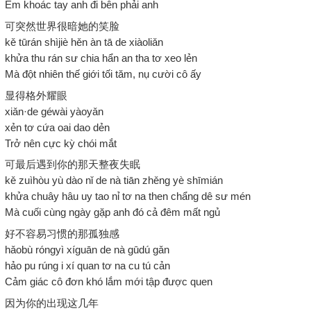
Em khoác tay anh đi bên phải anh
可突然世界很暗她的笑脸
kě tūrán shìjiè hěn àn tā de xiàoliǎn
khửa thu rán sư chia hẩn an tha tơ xeo lẻn
Mà đột nhiên thế giới tối tăm, nụ cười cô ấy
显得格外耀眼
xiǎn·de géwài yàoyǎn
xẻn tơ cứa oai dao dẻn
Trở nên cực kỳ chói mắt
可最后遇到你的那天整夜失眠
kě zuìhòu yù dào nǐ de nà tiān zhěng yè shīmián
khửa chuây hâu uy tao nỉ tơ na then chẩng dê sư mén
Mà cuối cùng ngày gặp anh đó cả đêm mất ngủ
好不容易习惯的那孤独感
hǎobù róngyì xíguān de nà gūdú gǎn
hảo pu rúng i xí quan tơ na cu tú cản
Cảm giác cô đơn khó lắm mới tập được quen
因为你的出现这几年