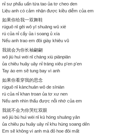
nỉ sư phẩu uấn tứa tao ủa tơ cheo den
Liệu anh có cảm nhận được kiều diễm của em
如果你给我一双舞鞋
rúguǒ nǐ gěi wǒ yī shuāng wǔ xié
rú của nỉ cẩy ủa i soang ủ xía
Nếu anh trao em đôi giày khiêu vũ
我就会为你长袖翩翩
wǒ jiù huì wèi nǐ cháng xiù piānpiān
ủa chiêu huây uây nỉ tráng xiêu p'en p'en
Tay áo em sẽ tung bay vì anh
如果你看穿我的思念
rúguǒ nǐ kànchuān wǒ de sīniàn
rú của nỉ khan troan ủa tơ xư nen
Nếu anh nhìn thấu được nỗi nhớ của em
我就不会为你哭红双眼
wǒ jiù bù huì wèi nǐ kū hóng shuāng yǎn
ủa chiêu pu huây uây nỉ khu húng soang dẻn
Em sẽ không vì anh mà đỏ hoe đôi mất