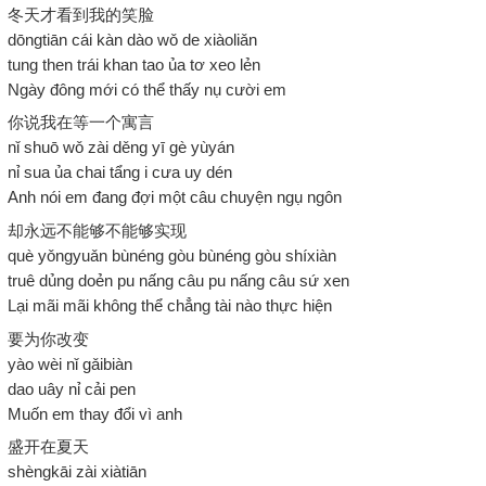
冬天才看到我的笑脸
dōngtiān cái kàn dào wǒ de xiàoliǎn
tung then trái khan tao ủa tơ xeo lẻn
Ngày đông mới có thể thấy nụ cười em
你说我在等一个寓言
nǐ shuō wǒ zài děng yī gè yùyán
nỉ sua ủa chai tẩng i cưa uy dén
Anh nói em đang đợi một câu chuyện ngụ ngôn
却永远不能够不能够实现
què yǒngyuǎn bùnéng gòu bùnéng gòu shíxiàn
truê dủng doẻn pu nấng câu pu nấng câu sứ xen
Lại mãi mãi không thể chẳng tài nào thực hiện
要为你改变
yào wèi nǐ gǎibiàn
dao uây nỉ cải pen
Muốn em thay đổi vì anh
盛开在夏天
shèngkāi zài xiàtiān