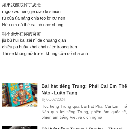
如果我能戒掉了思念
rúguǒ wǒ néng jiè diào le sīniàn
rú của ủa nấng chia teo lơ xư nen
Nếu em có thể cai bỏ nhớ nhung
就不会开在你的窗前
jiù bù huì kāi zài nǐ de chuāng qiān
chiêu pu huây khai chai nỉ tơ troang tren
Thì sẽ không nở trước khung cửa sổ nhà anh
Bài hát tiếng Trung: Phải Cai Em Thế
Nào - Luân Tang
06/02/2024
Học tiếng Trung qua bài hát Phải Cai Em Thế
Nào qua lời tiếng Trung, phiên âm quốc tế,
phiên âm tiếng Việt và dịch nghĩa