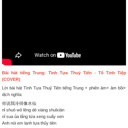
Bài hát tiếng Trung: Tình Tựa Thuỷ Tiên - Tô Tinh Tiệp
(COVER)
Lời bài hát Tình Tựa Thuỷ Tiên tiếng Trung + phiên âm+ âm bồi+
dịch nghĩa:
你说我冷得像水仙
nǐ shuō wǒ lěng dé xiàng shuǐxiān
nỉ sua ủa lẩng tứa xeng suẩy xen
Anh nói em lạnh tựa thủy tiên