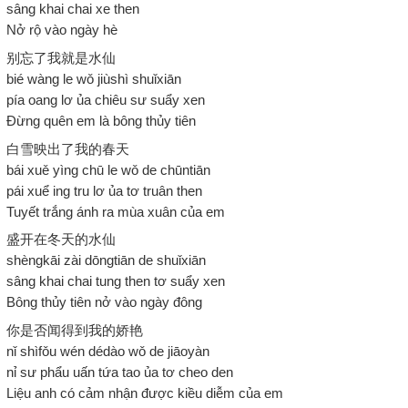
sâng khai chai xe then
Nở rộ vào ngày hè
别忘了我就是水仙
bié wàng le wǒ jiùshì shuǐxiān
pía oang lơ ủa chiêu sư suẩy xen
Đừng quên em là bông thủy tiên
白雪映出了我的春天
bái xuě yìng chū le wǒ de chūntiān
pái xuể ing tru lơ ủa tơ truân then
Tuyết trắng ánh ra mùa xuân của em
盛开在冬天的水仙
shèngkāi zài dōngtiān de shuǐxiān
sâng khai chai tung then tơ suẩy xen
Bông thủy tiên nở vào ngày đông
你是否闻得到我的娇艳
nǐ shìfǒu wén dédào wǒ de jiāoyàn
nỉ sư phẩu uấn tứa tao ủa tơ cheo den
Liệu anh có cảm nhận được kiều diễm của em