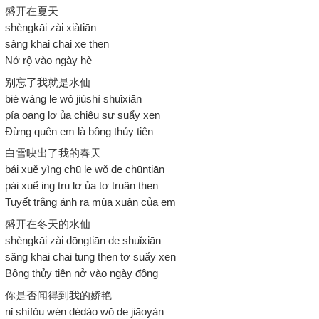
盛开在夏天
shèngkāi zài xiàtiān
sâng khai chai xe then
Nở rộ vào ngày hè
别忘了我就是水仙
bié wàng le wǒ jiùshì shuǐxiān
pía oang lơ ủa chiêu sư suẩy xen
Đừng quên em là bông thủy tiên
白雪映出了我的春天
bái xuě yìng chū le wǒ de chūntiān
pái xuể ing tru lơ ủa tơ truân then
Tuyết trắng ánh ra mùa xuân của em
盛开在冬天的水仙
shèngkāi zài dōngtiān de shuǐxiān
sâng khai chai tung then tơ suẩy xen
Bông thủy tiên nở vào ngày đông
你是否闻得到我的娇艳
nǐ shìfǒu wén dédào wǒ de jiāoyàn