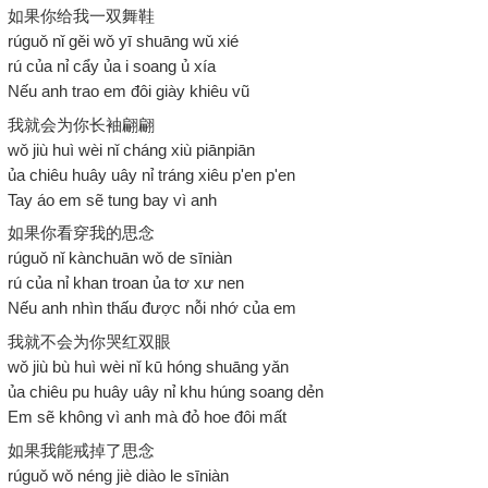
如果你给我一双舞鞋
rúguǒ nǐ gěi wǒ yī shuāng wǔ xié
rú của nỉ cẩy ủa i soang ủ xía
Nếu anh trao em đôi giày khiêu vũ
我就会为你长袖翩翩
wǒ jiù huì wèi nǐ cháng xiù piānpiān
ủa chiêu huây uây nỉ tráng xiêu p'en p'en
Tay áo em sẽ tung bay vì anh
如果你看穿我的思念
rúguǒ nǐ kànchuān wǒ de sīniàn
rú của nỉ khan troan ủa tơ xư nen
Nếu anh nhìn thấu được nỗi nhớ của em
我就不会为你哭红双眼
wǒ jiù bù huì wèi nǐ kū hóng shuāng yǎn
ủa chiêu pu huây uây nỉ khu húng soang dẻn
Em sẽ không vì anh mà đỏ hoe đôi mất
如果我能戒掉了思念
rúguǒ wǒ néng jiè diào le sīniàn