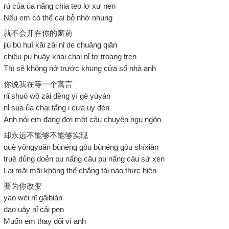
rú của ủa nấng chia teo lơ xư nen
Nếu em có thể cai bỏ nhớ nhung
就不会开在你的窗前
jiù bù huì kāi zài nǐ de chuāng qiān
chiêu pu huây khai chai nỉ tơ troang tren
Thì sẽ không nở trước khung cửa sổ nhà anh
你说我在等一个寓言
nǐ shuō wǒ zài děng yī gè yùyán
nỉ sua ủa chai tẩng i cưa uy dén
Anh nói em đang đợi một câu chuyện ngụ ngôn
却永远不能够不能够实现
què yǒngyuǎn bùnéng gòu bùnéng gòu shíxiàn
truê dủng doẻn pu nấng câu pu nấng câu sứ xen
Lại mãi mãi không thể chẳng tài nào thực hiện
要为你改变
yào wèi nǐ gǎibiàn
dao uây nỉ cải pen
Muốn em thay đổi vì anh