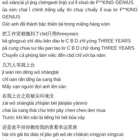
wǒ xiànzài yǐ·jing chéngwéi línjū zuǐ lǐ shuō de F**KING GENIUS
ủa xen chai ỉ chinh trấng uấy lín chuy chuẩy lỉ sua tơ F**KING
GENIUS
Giờ anh đã thành bậc thiên tài trong miệng hàng xóm
把工作室都搬到了cbd只用threeyears
bǎ gōngzuò shì dōu bān dào le C B D zhǐ yòng THREE YEARS
pả cung chua sư tâu pan tao lơ C B D chử dung THREE YEARS
Chuyển cả phòng làm việc đến cbd chỉ với ba năm
几万人等我上台
jǐ wàn rén děng wǒ shàngtái
chỉ oan rấn tẩng ủa sang thái
Mấy vạn người đợi anh lên sân
在我上台之前被尖叫淹没
zài wǒ shàngtái zhīqián bèi jiānjiào yānmò
chai ủa sang thái chư trén pây chen cheo den mua
Trước khi lên sân bị tiếng hò hét bủa vây
还是改不掉你教给我的查看幸运星座
hái·shi gǎi bù diào nǐ jiāo gěi wǒ de chákàn xìngyùn xīngzuò