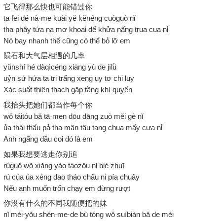
它飞得那么快也可能错过你
tā fēi dé nà·me kuài yě kěnéng cuòguò nǐ
tha phây tứa na mơ khoai dể khửa nấng trua cua nỉ
Nó bay nhanh thế cũng có thể bỏ lỡ em
陨石和大气层相遇的几率
yǔnshí hé dàqìcéng xiāng yù de jīlǜ
uỷn sứ hứa ta tri trấng xeng uy tơ chi luy
Xác suất thiên thạch gặp tầng khí quyển
我抬头把她们都当作每个你
wǒ táitóu bǎ tā·men dōu dāng zuò měi gè nǐ
ủa thái thấu pả tha mân tâu tang chua mẩy cưa nỉ
Anh ngẩng đầu coi đó là em
如果我想要逃走你别追
rúguǒ wǒ xiǎng yào táozǒu nǐ bié zhuī
rú của ủa xẻng dao tháo chẩu nỉ pía chuây
Nếu anh muốn trốn chạy em đừng rượt
你没有什么的不同我随便把的妹
nǐ méi·yǒu shén·me·de bù tóng wǒ suíbiàn bǎ de mèi