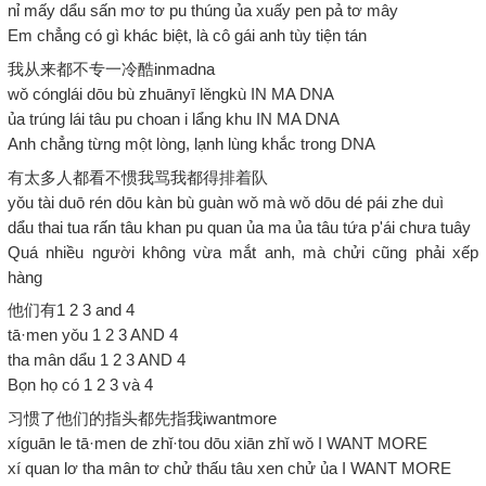
nỉ mấy dẩu sấn mơ tơ pu thúng ủa xuấy pen pả tơ mây
Em chẳng có gì khác biệt, là cô gái anh tùy tiện tán
我从来都不专一冷酷inmadna
wǒ cónglái dōu bù zhuānyī lěngkù IN MA DNA
ủa trúng lái tâu pu choan i lẩng khu IN MA DNA
Anh chẳng từng một lòng, lạnh lùng khắc trong DNA
有太多人都看不惯我骂我都得排着队
yǒu tài duō rén dōu kàn bù guàn wǒ mà wǒ dōu dé pái zhe duì
dẩu thai tua rấn tâu khan pu quan ủa ma ủa tâu tứa p'ái chưa tuây
Quá nhiều người không vừa mắt anh, mà chửi cũng phải xếp
hàng
他们有1 2 3 and 4
tā·men yǒu 1 2 3 AND 4
tha mân dẩu 1 2 3 AND 4
Bọn họ có 1 2 3 và 4
习惯了他们的指头都先指我iwantmore
xíguān le tā·men de zhǐ·tou dōu xiān zhǐ wǒ I WANT MORE
xí quan lơ tha mân tơ chử thấu tâu xen chử ủa I WANT MORE