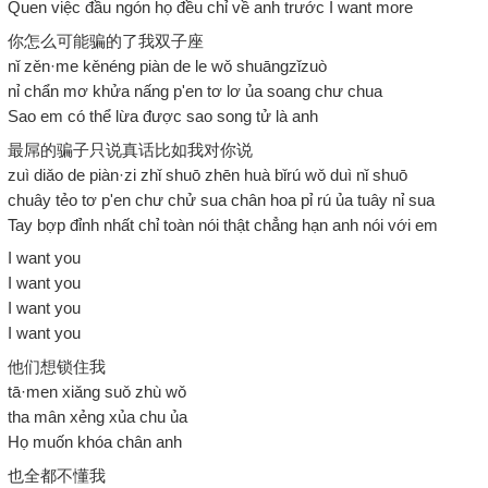
Quen việc đầu ngón họ đều chỉ về anh trước I want more
你怎么可能骗的了我双子座
nǐ zěn·me kěnéng piàn de le wǒ shuāngzǐzuò
nỉ chẩn mơ khửa nấng p'en tơ lơ ủa soang chư chua
Sao em có thể lừa được sao song tử là anh
最屌的骗子只说真话比如我对你说
zuì diǎo de piàn·zi zhǐ shuō zhēn huà bǐrú wǒ duì nǐ shuō
chuây tẻo tơ p'en chư chử sua chân hoa pỉ rú ủa tuây nỉ sua
Tay bợp đỉnh nhất chỉ toàn nói thật chẳng hạn anh nói với em
I want you
I want you
I want you
I want you
他们想锁住我
tā·men xiǎng suǒ zhù wǒ
tha mân xẻng xủa chu ủa
Họ muốn khóa chân anh
也全都不懂我