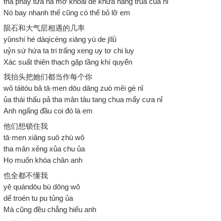
tha phây tứa na mơ khoai dể khửa nấng trua cua nỉ
Nó bay nhanh thế cũng có thể bỏ lỡ em
陨石和大气层相遇的几率
yǔnshí hé dàqìcéng xiāng yù de jīlǜ
uỷn sứ hứa ta tri trấng xeng uy tơ chi luy
Xác suất thiên thạch gặp tầng khí quyển
我抬头把她们都当作每个你
wǒ táitóu bǎ tā·men dōu dāng zuò měi gè nǐ
ủa thái thấu pả tha mân tâu tang chua mẩy cưa nỉ
Anh ngẩng đầu coi đó là em
他们想锁住我
tā·men xiǎng suǒ zhù wǒ
tha mân xẻng xủa chu ủa
Họ muốn khóa chân anh
也全都不懂我
yě quándōu bù dǒng wǒ
dể troén tu pu tủng ủa
Mà cũng đều chẳng hiểu anh