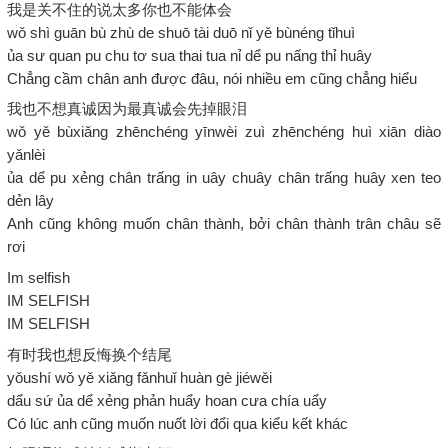
我是关不住的说太多你也不能体会
wǒ shì guān bù zhù de shuō tài duō nǐ yě bùnéng tǐhuì
ủa sư quan pu chu tơ sua thai tua nỉ dể pu nấng thỉ huây
Chẳng cầm chân anh được đâu, nói nhiều em cũng chẳng hiểu
我也不想真诚因为最真诚会先掉眼泪
wǒ yě bùxiǎng zhēnchéng yīnwèi zuì zhēnchéng huì xiān diào
yǎnlèi
ủa dể pu xẻng chân trấng in uây chuây chân trấng huây xen teo
dẻn lây
Anh cũng không muốn chân thành, bởi chân thành trân châu sẽ
rơi
Im selfish
IM SELFISH
IM SELFISH
有时我也想反悔换个结尾
yǒushí wǒ yě xiǎng fǎnhuǐ huàn gè jiéwěi
dẩu sứ ủa dể xẻng phản huẩy hoan cưa chía uẩy
Có lúc anh cũng muốn nuốt lời đổi qua kiểu kết khác