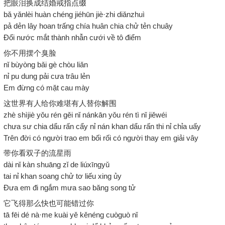
把眼泪换成结婚戒指点缀
bǎ yǎnlèi huàn chéng jiéhūn jiè·zhi diǎnzhuì
pả dẻn lây hoan trấng chía huân chia chử tẻn chuây
Đổi nước mắt thành nhẫn cưới về tô điểm
你不用摆个臭脸
nǐ bùyòng bǎi gè chòu liǎn
nỉ pu dung pải cưa trâu lẻn
Em đừng có mặt cau mày
这世界有人给你难堪有人替你解围
zhè shìjiè yǒu rén gěi nǐ nánkān yǒu rén tì nǐ jiěwéi
chưa sư chia dẩu rấn cẩy nỉ nán khan dẩu rấn thi nỉ chỉa uấy
Trên đời có người trao em bối rối có người thay em giải vây
带你看双子的流星雨
dài nǐ kàn shuāng zǐ de liúxīngyǔ
tai nỉ khan soang chử tơ liếu xing ủy
Đưa em đi ngắm mưa sao băng song tử
它飞得那么快也可能错过你
tā fēi dé nà·me kuài yě kěnéng cuòguò nǐ