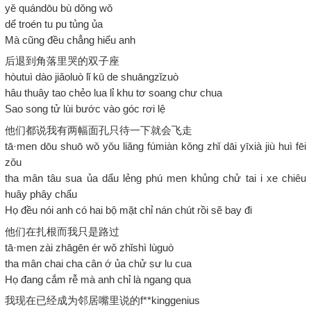
yě quándōu bù dǒng wǒ
dể troén tu pu tủng ủa
Mà cũng đều chẳng hiểu anh
后退到角落里哭的双子座
hòutuì dào jiǎoluò lǐ kū de shuāngzǐzuò
hâu thuây tao chẻo lua lỉ khu tơ soang chư chua
Sao song tử lùi bước vào góc rơi lệ
他们都说我有两幅面孔只待一下就会飞走
tā·men dōu shuō wǒ yǒu liǎng fúmiàn kǒng zhǐ dāi yīxià jiù huì fēi
zǒu
tha mân tâu sua ủa dẩu lẻng phú men khủng chử tai i xe chiêu
huây phây chẩu
Họ đều nói anh có hai bộ mặt chỉ nán chút rồi sẽ bay đi
他们在扎根而我只是路过
tā·men zài zhāgēn ér wǒ zhǐshì lùguò
tha mân chai cha cân ớ ủa chử sư lu cua
Họ đang cắm rễ mà anh chỉ là ngang qua
我现在已经成为邻居嘴里说的f**kinggenius