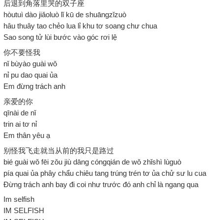
后退到角落里哭的双子座
hòutuì dào jiǎoluò lǐ kū de shuāngzǐzuò
hâu thuây tao chẻo lua lỉ khu tơ soang chư chua
Sao song tử lùi bước vào góc rơi lệ
你不要怪我
nǐ bùyào guài wǒ
nỉ pu dao quai ủa
Em đừng trách anh
亲爱的你
qīnài de nǐ
trin ai tơ nỉ
Em thân yêu ạ
别怪我飞走就当从前的我只是路过
bié guài wǒ fēi zǒu jiù dāng cóngqián de wǒ zhǐshì lùguò
pía quai ủa phây chẩu chiêu tang trúng trén tơ ủa chử sư lu cua
Đừng trách anh bay đi coi như trước đó anh chỉ là ngang qua
Im selfish
IM SELFISH