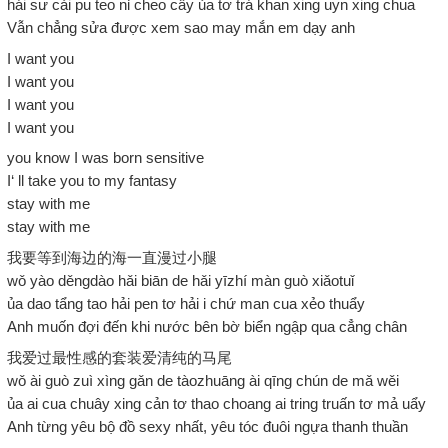
hái sư cải pu teo nỉ cheo cẩy ủa tơ trá khan xing uyn xing chua
Vẫn chẳng sửa được xem sao may mắn em dạy anh
I want you
I want you
I want you
I want you
you know I was born sensitive
I‘ ll take you to my fantasy
stay with me
stay with me
我要等到海边的海一直漫过小腿
wǒ yào děngdào hǎi biān de hǎi yīzhí màn guò xiǎotuǐ
ủa dao tẩng tao hải pen tơ hải i chứ man cua xẻo thuẩy
Anh muốn đợi đến khi nước bên bờ biển ngập qua cẳng chân
我爱过最性感的套装爱清纯的马尾
wǒ ài guò zuì xìng gǎn de tàozhuāng ài qīng chún de mǎ wěi
ủa ai cua chuây xing cản tơ thao choang ai tring truấn tơ mả uẩy
Anh từng yêu bộ đồ sexy nhất, yêu tóc đuôi ngựa thanh thuần