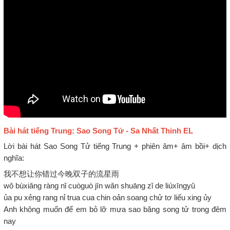
Bài hát tiếng Trung: Sao Song Tử - Sa Nhất Thinh EL
Lời bài hát Sao Song Tử tiếng Trung + phiên âm+ âm bồi+ dịch
nghĩa:
我不想让你错过今晚双子的流星雨
wǒ bùxiǎng ràng nǐ cuòguò jīn wǎn shuāng zǐ de liúxīngyǔ
ủa pu xẻng rang nỉ trua cua chin oản soang chử tơ liếu xing ủy
Anh không muốn để em bỏ lỡ mưa sao băng song tử trong đêm
nay