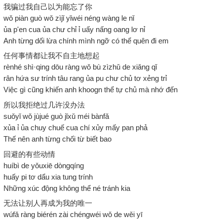
我骗过我自己以为能忘了你
wǒ piàn guò wǒ zìjǐ yǐwéi néng wàng le nǐ
ủa p'en cua ủa chư chỉ ỉ uấy nấng oang lơ nỉ
Anh từng dối lừa chính mình ngỡ có thể quên đi em
任何事情都让我不自主地想起
rènhé shì·qing dōu ràng wǒ bù zìzhǔ de xiǎng qǐ
rân hứa sư trính tâu rang ủa pu chư chủ tơ xẻng trỉ
Việc gì cũng khiến anh khoogn thể tự chủ mà nhớ đến
所以我拒绝过几许没办法
suǒyǐ wǒ jùjué guò jǐxǔ méi bànfǎ
xủa ỉ ủa chuy chuế cua chí xủy mấy pan phả
Thế nên anh từng chối từ biết bao
回避的有些动情
huíbì de yǒuxiē dòngqíng
huấy pi tơ dẩu xia tung trính
Những xúc động không thể né tránh kia
无法让别人再成为我的唯一
wúfǎ ràng biérén zài chéngwéi wǒ de wěi yī