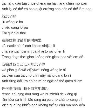
ủa nấng dẩu tua chuế cheng ủa hái nấng chẩn mơ pan
Anh lại có thể có bao quật cường anh còn có thể làm sao
就忘了吧
jiù wàng le ba
chiêu oang lơ pa
Thì quên đi thôi
在那些和你错开的时间里
zài nàxiē hé nǐ cuò kāi de shíjiān lǐ
chai na xia hứa nỉ trua khai tơ sứ chen lỉ
Trong đoạn thời gian không còn giao thoa với em đó
我骗过我自己以为能忘了你
wǒ piàn guò wǒ zìjǐ yǐwéi néng wàng le nǐ
ủa p'en cua ủa chư chỉ ỉ uấy nấng oang lơ nỉ
Anh từng dối lừa chính mình ngỡ có thể quên đi em
任何事情都让我不自主地想起
rènhé shì·qing dōu ràng wǒ bù zìzhǔ de xiǎng qǐ
rân hứa sư trính tâu rang ủa pu chư chủ tơ xẻng trỉ
Việc gì cũng khiến anh không thể tự chủ mà nhớ đến