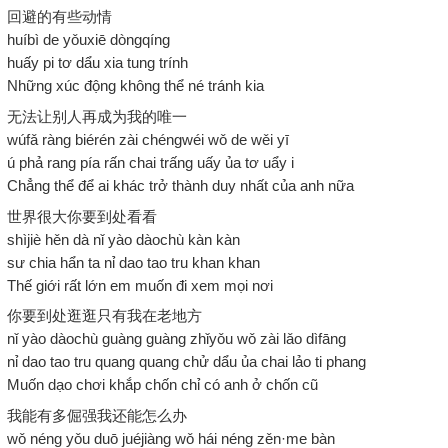
回避的有些动情
huíbì de yǒuxiē dòngqíng
huấy pi tơ dẩu xia tung trính
Những xúc động không thể né tránh kia
无法让别人再成为我的唯一
wúfǎ ràng biérén zài chéngwéi wǒ de wěi yī
ú phả rang pía rấn chai trấng uấy ủa tơ uẩy i
Chẳng thể để ai khác trở thành duy nhất của anh nữa
世界很大你要到处看看
shìjiè hěn dà nǐ yào dàochù kàn kàn
sư chia hẩn ta nỉ dao tao tru khan khan
Thế giới rất lớn em muốn đi xem mọi nơi
你要到处逛逛只有我在老地方
nǐ yào dàochù guàng guàng zhǐyǒu wǒ zài lǎo dìfāng
nỉ dao tao tru quang quang chử dẩu ủa chai lảo ti phang
Muốn dạo chơi khắp chốn chỉ có anh ở chốn cũ
我能有多倔强我还能怎么办
wǒ néng yǒu duō juéjiàng wǒ hái néng zěn·me bàn