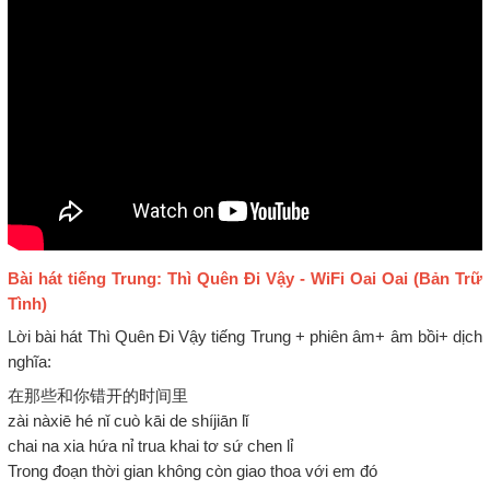
Bài hát tiếng Trung: Thì Quên Đi Vậy - WiFi Oai Oai (Bản Trữ
Tình)
Lời bài hát Thì Quên Đi Vậy tiếng Trung + phiên âm+ âm bồi+ dịch
nghĩa:
在那些和你错开的时间里
zài nàxiē hé nǐ cuò kāi de shíjiān lǐ
chai na xia hứa nỉ trua khai tơ sứ chen lỉ
Trong đoạn thời gian không còn giao thoa với em đó