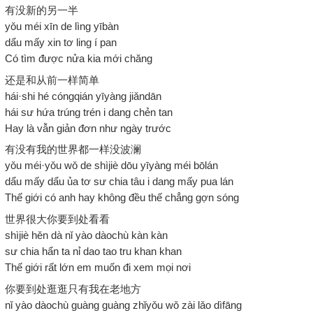
有没新的另一半
yǒu méi xīn de lìng yībàn
dẩu mấy xin tơ ling í pan
Có tìm được nửa kia mới chăng
还是和从前一样简单
hái·shi hé cóngqián yīyàng jiǎndān
hái sư hứa trúng trén i dang chẻn tan
Hay là vẫn giản đơn như ngày trước
有没有我的世界都一样没波澜
yǒu méi·yǒu wǒ de shìjiè dōu yīyàng méi bōlán
dẩu mấy dẩu ủa tơ sư chia tâu i dang mấy pua lán
Thế giới có anh hay không đều thế chẳng gợn sóng
世界很大你要到处看看
shìjiè hěn dà nǐ yào dàochù kàn kàn
sư chia hẩn ta nỉ dao tao tru khan khan
Thế giới rất lớn em muốn đi xem mọi nơi
你要到处逛逛只有我在老地方
nǐ yào dàochù guàng guàng zhǐyǒu wǒ zài lǎo dìfāng