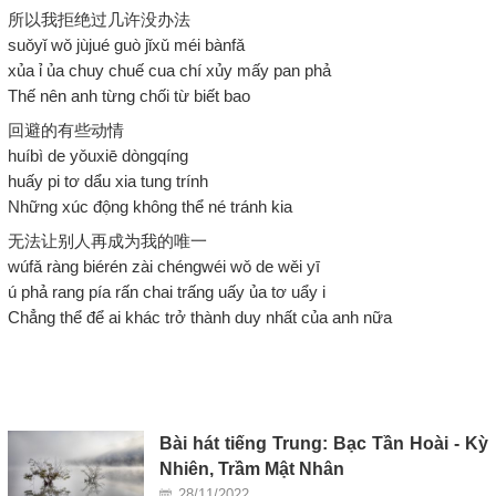
所以我拒绝过几许没办法
suǒyǐ wǒ jùjué guò jǐxǔ méi bànfǎ
xủa ỉ ủa chuy chuế cua chí xủy mấy pan phả
Thế nên anh từng chối từ biết bao
回避的有些动情
huíbì de yǒuxiē dòngqíng
huấy pi tơ dẩu xia tung trính
Những xúc động không thể né tránh kia
无法让别人再成为我的唯一
wúfǎ ràng biérén zài chéngwéi wǒ de wěi yī
ú phả rang pía rấn chai trấng uấy ủa tơ uẩy i
Chẳng thể để ai khác trở thành duy nhất của anh nữa
Bài hát tiếng Trung: Bạc Tần Hoài - Kỳ
Nhiên, Trầm Mật Nhân
28/11/2022