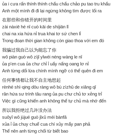
ủa i cưa rấn thính thính chẩu chẩu chảo pu tao tru khẩu
Anh một mình đi đi lại ngừng không tìm được lối ra
在那些和你错开的时间里
zài nàxiē hé nǐ cuò kāi de shíjiān lǐ
chai na xia hứa nỉ trua khai tơ sứ chen lỉ
Trong đoạn thời gian không còn giao thoa với em đó
我骗过我自己以为能忘了你
wǒ piàn guò wǒ zìjǐ yǐwéi néng wàng le nǐ
ủa p'en cua ủa chư chỉ ỉ uấy nấng oang lơ nỉ
Anh từng dối lừa chính mình ngỡ có thể quên đi em
任何事情都让我不自主地想起
rènhé shì·qing dōu ràng wǒ bù zìzhǔ de xiǎng qǐ
rân hứa sư trính tâu rang ủa pu chư chủ tơ xẻng trỉ
Việc gì cũng khiến anh không thể tự chủ mà nhớ đến
所以我拒绝过几许没办法
suǒyǐ wǒ jùjué guò jǐxǔ méi bànfǎ
xủa ỉ ủa chuy chuế cua chí xủy mấy pan phả
Thế nên anh từng chối từ biết bao