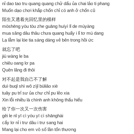
nỉ dao tao tru quang quang chử dẩu ủa chai lảo ti phang
Muốn dạo chơi khắp chốn chỉ có anh ở chốn cũ
陌生又透着光回忆里的模样
mòshēng yòu tòu zhe guāng huíyì lǐ de múyàng
mua sâng dâu thâu chưa quang huấy i lỉ tơ mú dang
Lạ lẫm lại lóe tia sáng dáng vẻ bên trong hồi ức
就忘了吧
jiù wàng le ba
chiêu oang lơ pa
Quên lãng đi thôi
对不起是我自己不了解
duì·buqǐ shì wǒ zìjǐ bùliǎo xiè
tuây pu trỉ sư ủa chư chỉ pu lẻo xia
Xin lỗi nhiều là chính anh không thấu hiểu
给了你一次又一次伤害
gěi le nǐ yī cì yòu yī cì shānghài
cẩy lơ nỉ i trư dâu i trư sang hai
Mang lại cho em vô số lần tổn thương