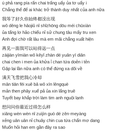
ú phả rang pía rấn chai trấng uấy ủa tơ uẩy i
Chẳng thể để ai khác trở thành duy nhất của anh nữa
我等了好久你始终都没出现
wǒ děng le hǎojiǔ nǐ shǐzhōng dōu méi chūxiàn
ủa tẩng lơ hảo chiểu nỉ sử chung tâu mấy tru xen
Anh đợi chờ rất lâu mà em mãi chẳng xuất hiện
再见一面我可以站得远一点
zàijiàn yīmiàn wǒ kěyǐ zhàn dé yuǎn yī diǎn
chai chen i men ủa khửa ỉ chan tứa doẻn i tẻn
Gặp lại lần nữa anh có thể đứng xa dõi về
满天飞雪把我心冷却
mǎn tiān fēi xuě bǎ wǒ xīn lěngquè
mản then phây xuể pả ủa xin lẩng truê
Tuyết bay khắp trời làm tim anh nguội lạnh
想问问你最近过得怎么样
xiǎng wèn wèn nǐ zuìjìn guò dé zěn·meyàng
xẻng uân uân nỉ chuây chin cua tứa chẩn mơ dang
Muốn hỏi han em gần đây ra sao