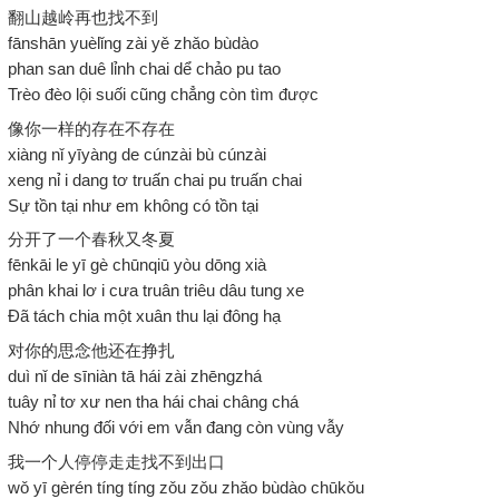
翻山越岭再也找不到
fānshān yuèlǐng zài yě zhǎo bùdào
phan san duê lỉnh chai dể chảo pu tao
Trèo đèo lội suối cũng chẳng còn tìm được
像你一样的存在不存在
xiàng nǐ yīyàng de cúnzài bù cúnzài
xeng nỉ i dang tơ truấn chai pu truấn chai
Sự tồn tại như em không có tồn tại
分开了一个春秋又冬夏
fēnkāi le yī gè chūnqiū yòu dōng xià
phân khai lơ i cưa truân triêu dâu tung xe
Đã tách chia một xuân thu lại đông hạ
对你的思念他还在挣扎
duì nǐ de sīniàn tā hái zài zhēngzhá
tuây nỉ tơ xư nen tha hái chai châng chá
Nhớ nhung đối với em vẫn đang còn vùng vẫy
我一个人停停走走找不到出口
wǒ yī gèrén tíng tíng zǒu zǒu zhǎo bùdào chūkǒu