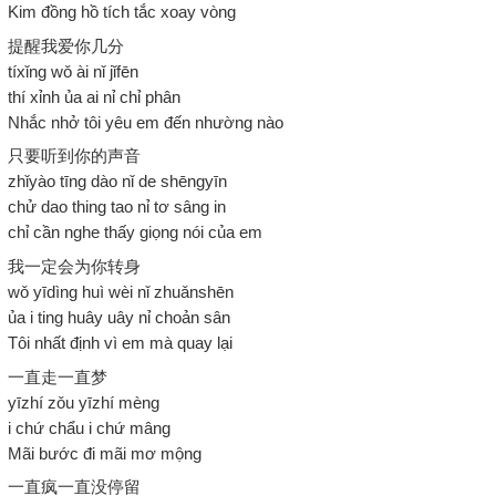
Kim đồng hồ tích tắc xoay vòng
提醒我爱你几分
tíxǐng wǒ ài nǐ jǐfēn
thí xỉnh ủa ai nỉ chỉ phân
Nhắc nhở tôi yêu em đến nhường nào
只要听到你的声音
zhǐyào tīng dào nǐ de shēngyīn
chử dao thing tao nỉ tơ sâng in
chỉ cần nghe thấy giọng nói của em
我一定会为你转身
wǒ yīdìng huì wèi nǐ zhuǎnshēn
ủa i ting huây uây nỉ choản sân
Tôi nhất định vì em mà quay lại
一直走一直梦
yīzhí zǒu yīzhí mèng
i chứ chẩu i chứ mâng
Mãi bước đi mãi mơ mộng
一直疯一直没停留