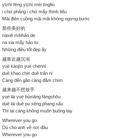
yīzhí fēng yīzhí méi tíngliú
i chứ phâng i chứ mấy thính liếu
Mãi điên cuồng mãi mãi không ngừng bước
那些美好的
nàxiē měihǎo de
na xia mẩy hảo tơ
Những điều tốt đẹp ấy
越靠近越沉溺
yuè kàojìn yuè chénnì
duê khao chin duê trấn ni
Càng đến gần càng đắm chìm
越来越不想放手
yuè lái yuè bùxiǎng fàngshǒu
duê lái duê pu xẻng phang sẩu
Thì lại càng không muốn buông tay
Wherever you go
Dù cho anh về nơi đâu
Wherever you go