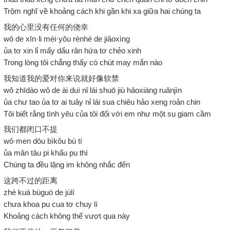
Trộm nghĩ về khoảng cách khi gần khi xa giữa hai chúng ta
我的心里没有任何的侥幸
wǒ de xīn·li méi·yǒu rènhé de jiǎoxìng
ủa tơ xin lỉ mấy dẩu rân hứa tơ chẻo xinh
Trong lòng tôi chẳng thấy có chút may mắn nào
我知道我的爱对你来说就好像软禁
wǒ zhīdào wǒ de ài duì nǐ lái shuō jiù hǎoxiàng ruǎnjìn
ủa chư tao ủa tơ ai tuây nỉ lái sua chiêu hảo xeng roản chin
Tôi biết rằng tình yêu của tôi đối với em như một sụ giam cầm
我们都闭口不提
wǒ·men dōu bìkǒu bù tí
ủa mân tâu pi khẩu pu thí
Chúng ta đều lặng im không nhắc đến
这跨不过的距离
zhè kuà bùguò de jùlí
chưa khoa pu cua tơ chuy lí
Khoảng cách không thể vượt qua này