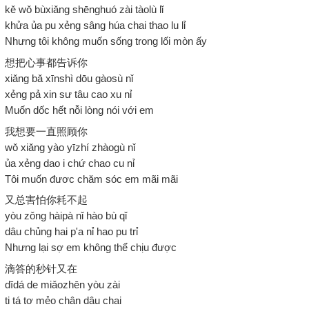
kě wǒ bùxiǎng shēnghuó zài tàolù lǐ
khửa ủa pu xẻng sâng húa chai thao lu lỉ
Nhưng tôi không muốn sống trong lối mòn ấy
想把心事都告诉你
xiǎng bǎ xīnshì dōu gàosù nǐ
xẻng pả xin sư tâu cao xu nỉ
Muốn dốc hết nỗi lòng nói với em
我想要一直照顾你
wǒ xiǎng yào yīzhí zhàogù nǐ
ủa xẻng dao i chứ chao cu nỉ
Tôi muốn đươc chăm sóc em mãi mãi
又总害怕你耗不起
yòu zǒng hàipà nǐ hào bù qǐ
dâu chủng hai p'a nỉ hao pu trỉ
Nhưng lại sợ em không thể chịu được
滴答的秒针又在
dīdá de miǎozhēn yòu zài
ti tá tơ mẻo chân dâu chai