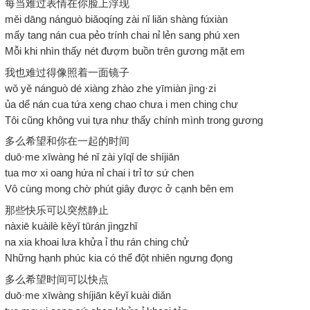
每当难过表情在你脸上浮现
měi dāng nánguò biǎoqíng zài nǐ liǎn shàng fúxiàn
mẩy tang nán cua pẻo trính chai nỉ lẻn sang phú xen
Mỗi khi nhìn thấy nét đượm buồn trên gương mặt em
我也难过得像照着一面镜子
wǒ yě nánguò dé xiàng zhào zhe yīmiàn jìng·zi
ủa dể nán cua tứa xeng chao chưa i men ching chư
Tôi cũng không vui tựa như thấy chính mình trong gương
多么希望和你在一起的时间
duō·me xīwàng hé nǐ zài yīqǐ de shíjiān
tua mơ xi oang hứa nỉ chai i trỉ tơ sứ chen
Vô cùng mong chờ phút giây được ở cạnh bên em
那些快乐可以突然静止
nàxiē kuàilè kěyǐ tūrán jìngzhǐ
na xia khoai lưa khửa ỉ thu rán ching chử
Những hạnh phúc kia có thể đột nhiên ngưng đọng
多么希望时间可以快点
duō·me xīwàng shíjiān kěyǐ kuài diǎn