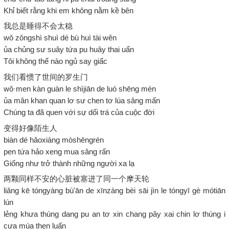
Khỉ biết rằng khi em không nằm kề bên
我总是睡得不会太稳
wǒ zǒngshì shuì dé bù huì tài wěn
ủa chủng sư suây tứa pu huây thai uẩn
Tôi không thể nào ngủ say giấc
我们看惯了世间的罗生门
wǒ·men kàn guàn le shìjiān de luó shēng mén
ủa mân khan quan lơ sư chen tơ lúa sâng mấn
Chúng ta đã quen với sự dối trá của cuộc đời
变得好像陌生人
biàn dé hǎoxiàng mòshēngrén
pen tứa hảo xeng mua sâng rấn
Giống như trở thành những người xa lạ
两颗同样不安的心脏被塞进了同一个摩天轮
liǎng kē tóngyàng bù'ān de xīnzàng bèi sāi jìn le tóngyī gè mótiān
lún
lẻng khưa thúng dang pu an tơ xin chang pây xai chin lơ thúng i
cưa múa then luấn