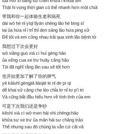
tua mơ xi oang sứ chen khửa ỉ khoai tẻn
Thật hi vọng thời gian có thể nhanh hơn một chút
带我和你一起体验生老和病死
dài wǒ hé nǐ yīqǐ tǐyàn shēng lǎo hé bìng sǐ
tai ủa hứa nỉ i trỉ thỉ den sâng lảo hứa ping xử
Để tôi và em cũng nhau trải qua sinh lão bệnh tử
我想过下次会更好
wǒ xiǎng guò xià cì huì gèng hǎo
ủa xẻng cua xe trư huây câng hảo
Tôi đã nghĩ rằng lần sau sẽ tốt hơn
也开始更加了解了你的脾气
yě kāishǐ gèngjiā liǎojiě le nǐ de pí·qi
dể khai sử câng che léo chỉa lơ nỉ tơ p'í tri
Và cũng bắt đầu hiểu hơn về tính tình của em
可是下次我们还是争吵
kěshì xià cì wǒ·men hái·shi zhēngchǎo
khửa sư xe trư ủa mân hái sư châng trảo
Thế nhưng sau đó chúng ta vẫn cứ cãi vã