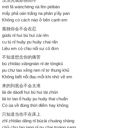
没法完成那份陪伴
méi fǎ wánchéng nà fèn péibàn
mấy phả oán trấng na phân p'ấy pan
Không có cách nào ở bên cạnh em
孤独你会不会在忍
gūdú nǐ huì bù huì zài rěn
cu tú nỉ huây pu huây chai rẩn
Liệu em có chịu nổi sự cô đơn
不知道想念你的痛苦
bù zhīdào xiǎngniàn nǐ de tòngkǔ
pu chư tao xẻng nen nỉ tơ thung khủ
Không biết nỗi đau mỗi khi nhớ về em
来的到底会不会太准
lái de dàodǐ huì bù huì tài zhǔn
lái tơ tao tỉ huây pu huây thai chuẩn
Có ùa về đúng thời điểm hay không
只知道当你不在床上
zhǐ zhīdào dāng nǐ bùzài chuáng shàng
chử chư tao tang nỉ pu chai troáng sang