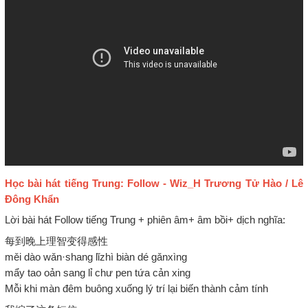
Học bài hát tiếng Trung: Follow - Wiz_H Trương Tử Hào / Lê
Đông Khẩn
Lời bài hát Follow tiếng Trung + phiên âm+ âm bồi+ dịch nghĩa:
每到晚上理智变得感性
měi dào wǎn·shang lǐzhì biàn dé gǎnxìng
mẩy tao oản sang lỉ chư pen tứa cản xing
Mỗi khi màn đêm buông xuống lý trí lại biến thành cảm tính