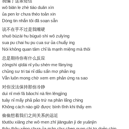
我编了这条短信
wǒ biān le zhè tiáo duǎn xìn
ủa pen lơ chưa théo toản xin
Dòng tin nhắn tôi đã soạn sẵn
说不在乎不过是我嘴硬
shuō bùzài·hu bùguò shì wǒ zuǐyìng
sua pu chai hu pu cua sư ủa chuẩy ing
Nói không quan tâm chỉ là mạnh miệng mà thôi
总是期待你有什么反应
zǒngshì qīdài nǐ yǒu shén·me fǎnyìng
chủng sư tri tai nỉ dẩu sấn mơ phản ing
Vẫn luôn mong chờ xem em phản ứng ra sao
对你没法保持那份冷静
duì nǐ méi fǎ bǎochí nà fèn lěngjìng
tuây nỉ mấy phả pảo trứ na phân lẩng ching
Không cách nào giữ được bình tĩnh khi thấy em
偷偷想着我们之间关系的远近
tōutōu xiǎng zhe wǒ·men zhī jiānguān jì de yuǎnjìn
thâu thâu xẻng chưa ủa mân chư chen quan chi tơ doẻn chin