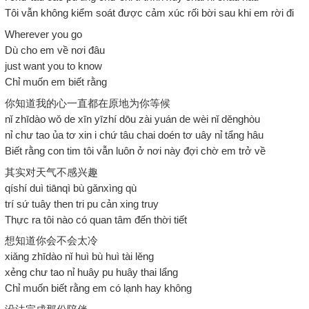
Tôi vẫn không kiểm soát được cảm xúc rối bời sau khi em rời đi
Wherever you go
Dù cho em về nơi đâu
just want you to know
Chỉ muốn em biết rằng
你知道我的心一直都在原地为你等候
nǐ zhīdào wǒ de xīn yīzhí dōu zài yuán de wèi nǐ děnghòu
nỉ chư tao ủa tơ xin i chứ tâu chai doén tơ uây nỉ tẩng hâu
Biết rằng con tim tôi vẫn luôn ở nơi này đợi chờ em trở về
其实对天气不感兴趣
qíshí duì tiānqì bù gǎnxìng qù
trí sứ tuây then tri pu cản xing truy
Thực ra tôi nào có quan tâm đến thời tiết
想知道你会不会太冷
xiǎng zhīdào nǐ huì bù huì tài lěng
xẻng chư tao nỉ huây pu huây thai lẩng
Chỉ muốn biết rằng em có lạnh hay không