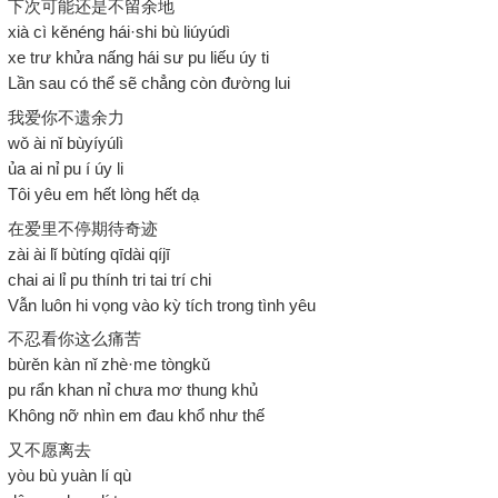
下次可能还是不留余地
xià cì kěnéng hái·shi bù liúyúdì
xe trư khửa nấng hái sư pu liếu úy ti
Lần sau có thể sẽ chẳng còn đường lui
我爱你不遗余力
wǒ ài nǐ bùyíyúlì
ủa ai nỉ pu í úy li
Tôi yêu em hết lòng hết dạ
在爱里不停期待奇迹
zài ài lǐ bùtíng qīdài qíjī
chai ai lỉ pu thính tri tai trí chi
Vẫn luôn hi vọng vào kỳ tích trong tình yêu
不忍看你这么痛苦
bùrěn kàn nǐ zhè·me tòngkǔ
pu rẩn khan nỉ chưa mơ thung khủ
Không nỡ nhìn em đau khổ như thế
又不愿离去
yòu bù yuàn lí qù