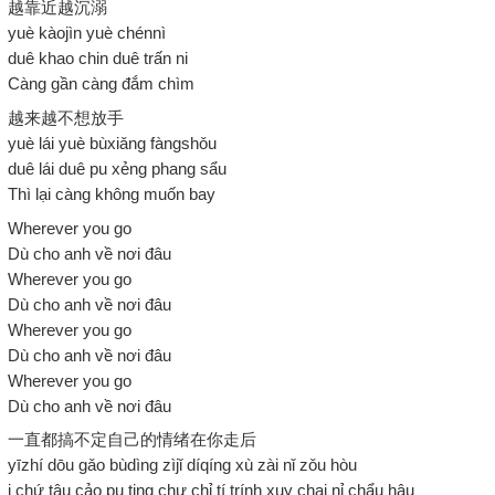
越靠近越沉溺
yuè kàojìn yuè chénnì
duê khao chin duê trấn ni
Càng gần càng đắm chìm
越来越不想放手
yuè lái yuè bùxiǎng fàngshǒu
duê lái duê pu xẻng phang sẩu
Thì lại càng không muốn bay
Wherever you go
Dù cho anh về nơi đâu
Wherever you go
Dù cho anh về nơi đâu
Wherever you go
Dù cho anh về nơi đâu
Wherever you go
Dù cho anh về nơi đâu
一直都搞不定自己的情绪在你走后
yīzhí dōu gǎo bùdìng zìjǐ díqíng xù zài nǐ zǒu hòu
i chứ tâu cảo pu ting chư chỉ tí trính xuy chai nỉ chẩu hâu