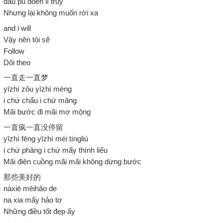
dâu pu doen lí truy
Nhưng lại không muốn rời xa
and i will
Vậy nên tôi sẽ
Follow
Dõi theo
一直走一直梦
yīzhí zǒu yīzhí mèng
i chứ chẩu i chứ mâng
Mãi bước đi mãi mơ mộng
一直疯一直没停留
yīzhí fēng yīzhí méi tíngliú
i chứ phâng i chứ mấy thính liếu
Mãi điên cuồng mãi mãi không dừng bước
那些美好的
nàxiē měihǎo de
na xia mẩy hảo tơ
Những điều tốt đẹp ấy