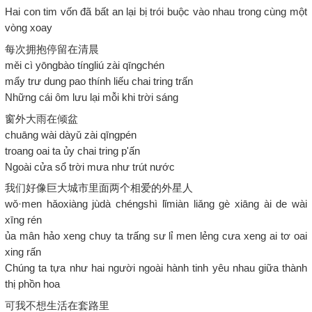
Hai con tim vốn đã bất an lại bị trói buộc vào nhau trong cùng một
vòng xoay
每次拥抱停留在清晨
měi cì yōngbào tíngliú zài qīngchén
mẩy trư dung pao thính liếu chai tring trấn
Những cái ôm lưu lại mỗi khi trời sáng
窗外大雨在倾盆
chuāng wài dàyǔ zài qīngpén
troang oai ta ủy chai tring p'ấn
Ngoài cửa sổ trời mưa như trút nước
我们好像巨大城市里面两个相爱的外星人
wǒ·men hǎoxiàng jùdà chéngshì lǐmiàn liǎng gè xiāng ài de wài
xīng rén
ủa mân hảo xeng chuy ta trấng sư lỉ men lẻng cưa xeng ai tơ oai
xing rấn
Chúng ta tựa như hai người ngoài hành tinh yêu nhau giữa thành
thị phồn hoa
可我不想生活在套路里