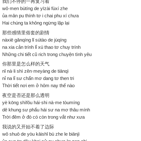
我们不停的一再复习着
wǒ·men bùtíng de yīzài fùxí zhe
ủa mân pu thính tơ i chai phu xí chưa
Hai chúng ta không ngừng lặp lại
那些感情里俗套的剧情
nàxiē gǎnqíng lǐ sútào de jùqíng
na xia cản trính lỉ xú thao tơ chuy trính
Những chi tiết cũ rich trong chuyện tình yêu
你那里是怎么样的天气
nǐ nà·li shì zěn·meyàng de tiānqì
nỉ na lỉ sư chẩn mơ dang tơ then tri
Thời tiết nơi em ở hôm nay thế nào
夜空是否还是那么透明
yè kōng shìfǒu hái·shi nà·me tòumíng
dê khung sư phẩu hái sư na mơ thâu mính
Trời đêm ở đó có còn trong vắt như xưa
我说的又开始不着了边际
wǒ shuō de yòu kāishǐ bù zhe le biānjì