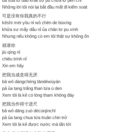
ủa sua tơ dâu khai sử pu chưa lơ pen chi
Những lời tôi nói lại bắt đầu mất đi kiểm soát
可是没有你我真的不行
kěshì méi·yǒu nǐ wǒ zhēn de bùxíng
khửa sư mấy dẩu nỉ ủa chân tơ pu xính
Nhưng nếu không có em tôi thật sự không ổn
就请你
jiù qíng nǐ
chiêu trính nỉ
Xin em hãy
把我当成贪得无厌
bǎ wǒ dàngchéng tāndéwúyàn
pả ủa tang trấng than tứa ú den
Xem tôi là kẻ có lòng tham không đáy
把我当作得寸进尺
bǎ wǒ dāng zuò décùnjìnchǐ
pả ủa tang chua tứa truân chin trử
Xem tôi là kẻ được nước mà lấn tới