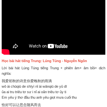
Học bài hát tiếng Trung: Lúng Túng - Nguyễn Ngôn
Lời bài hát Lúng Túng tiếng Trung + phiên âm+ âm bồi+ dịch
nghĩa:
我爱初秋的诗意你爱晚秋的雨滴
wǒ ài chūqiū de shīyì nǐ ài wǎnqiū de yǔ dī
ủa ai tru triêu tơ sư i nỉ ai oản triêu tơ ủy ti
Em yêu ý thơ đầu thu anh yêu giọt mưa cuối thu
恰好可以让思念随风而去