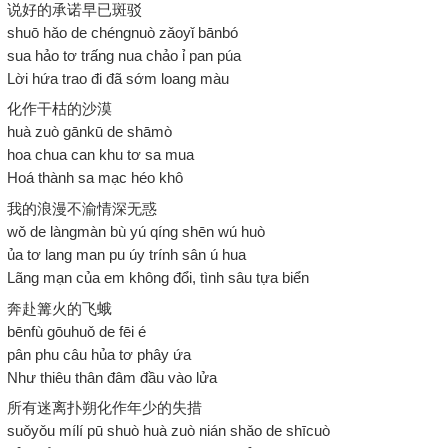
说好的承诺早已斑驳
shuō hǎo de chéngnuò zǎoyǐ bānbó
sua hảo tơ trấng nua chảo ỉ pan púa
Lời hứa trao đi đã sớm loang màu
化作干枯的沙漠
huà zuò gānkū de shāmò
hoa chua can khu tơ sa mua
Hoá thành sa mạc héo khô
我的浪漫不渝情深无惑
wǒ de làngmàn bù yú qíng shēn wú huò
ủa tơ lang man pu úy trính sân ú hua
Lãng mạn của em không đổi, tình sâu tựa biển
奔赴篝火的飞蛾
bēnfù gōuhuǒ de fēi é
pân phu câu hủa tơ phây ứa
Như thiêu thân đâm đầu vào lửa
所有迷离扑朔化作年少的失措
suǒyǒu mílí pū shuò huà zuò nián shǎo de shīcuò