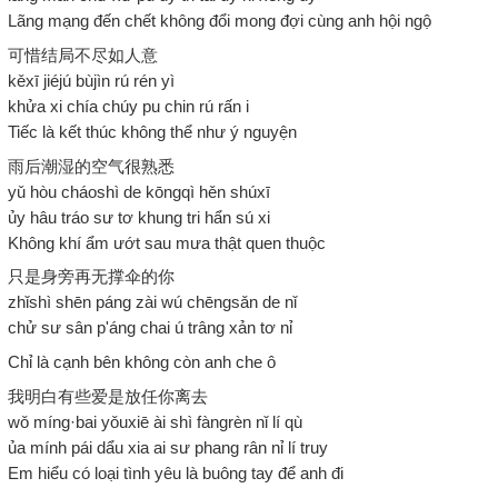
Lãng mạng đến chết không đổi mong đợi cùng anh hội ngộ
可惜结局不尽如人意
kěxī jiéjú bùjìn rú rén yì
khửa xi chía chúy pu chin rú rấn i
Tiếc là kết thúc không thể như ý nguyện
雨后潮湿的空气很熟悉
yǔ hòu cháoshì de kōngqì hěn shúxī
ủy hâu tráo sư tơ khung tri hẩn sú xi
Không khí ẩm ướt sau mưa thật quen thuộc
只是身旁再无撑伞的你
zhǐshì shēn páng zài wú chēngsǎn de nǐ
chử sư sân p'áng chai ú trâng xản tơ nỉ
Chỉ là cạnh bên không còn anh che ô
我明白有些爱是放任你离去
wǒ míng·bai yǒuxiē ài shì fàngrèn nǐ lí qù
ủa mính pái dẩu xia ai sư phang rân nỉ lí truy
Em hiểu có loại tình yêu là buông tay để anh đi