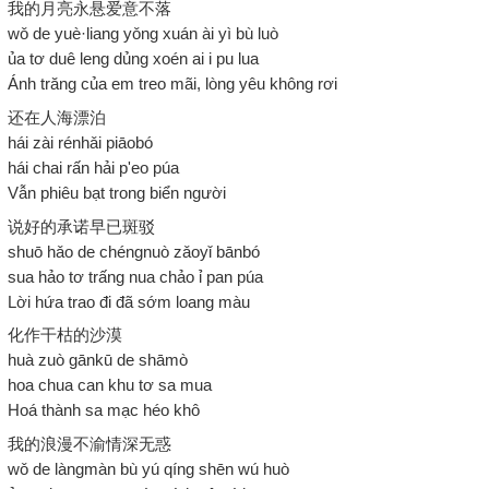
我的月亮永悬爱意不落
wǒ de yuè·liang yǒng xuán ài yì bù luò
ủa tơ duê leng dủng xoén ai i pu lua
Ánh trăng của em treo mãi, lòng yêu không rơi
还在人海漂泊
hái zài rénhǎi piāobó
hái chai rấn hải p'eo púa
Vẫn phiêu bạt trong biển người
说好的承诺早已斑驳
shuō hǎo de chéngnuò zǎoyǐ bānbó
sua hảo tơ trấng nua chảo ỉ pan púa
Lời hứa trao đi đã sớm loang màu
化作干枯的沙漠
huà zuò gānkū de shāmò
hoa chua can khu tơ sa mua
Hoá thành sa mạc héo khô
我的浪漫不渝情深无惑
wǒ de làngmàn bù yú qíng shēn wú huò