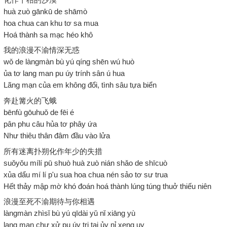
huà zuò gānkū de shāmò
hoa chua can khu tơ sa mua
Hoá thành sa mạc héo khô
我的浪漫不渝情深无惑
wǒ de làngmàn bù yú qíng shēn wú huò
ủa tơ lang man pu úy trính sân ú hua
Lãng mạn của em không đổi, tình sâu tựa biển
奔赴篝火的飞蛾
bēnfù gōuhuǒ de fēi é
pân phu câu hủa tơ phây ứa
Như thiêu thân đâm đầu vào lửa
所有迷离扑朔化作年少的失措
suǒyǒu mílí pū shuò huà zuò nián shǎo de shīcuò
xủa dẩu mí lí p'u sua hoa chua nén sảo tơ sư trua
Hết thảy mập mờ khó đoán hoá thành lúng túng thuở thiếu niên
浪漫至死不渝期待与你相遇
làngmàn zhìsǐ bù yú qīdài yǔ nǐ xiāng yù
lang man chư xử pu úy tri tai ủy nỉ xeng uy