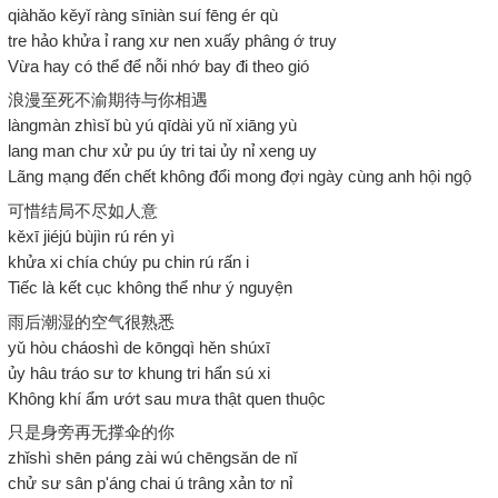
qiàhǎo kěyǐ ràng sīniàn suí fēng ér qù
tre hảo khửa ỉ rang xư nen xuấy phâng ớ truy
Vừa hay có thể để nỗi nhớ bay đi theo gió
浪漫至死不渝期待与你相遇
làngmàn zhìsǐ bù yú qīdài yǔ nǐ xiāng yù
lang man chư xử pu úy tri tai ủy nỉ xeng uy
Lãng mạng đến chết không đổi mong đợi ngày cùng anh hội ngộ
可惜结局不尽如人意
kěxī jiéjú bùjìn rú rén yì
khửa xi chía chúy pu chin rú rấn i
Tiếc là kết cục không thể như ý nguyện
雨后潮湿的空气很熟悉
yǔ hòu cháoshì de kōngqì hěn shúxī
ủy hâu tráo sư tơ khung tri hẩn sú xi
Không khí ẩm ướt sau mưa thật quen thuộc
只是身旁再无撑伞的你
zhǐshì shēn páng zài wú chēngsǎn de nǐ
chử sư sân p'áng chai ú trâng xản tơ nỉ