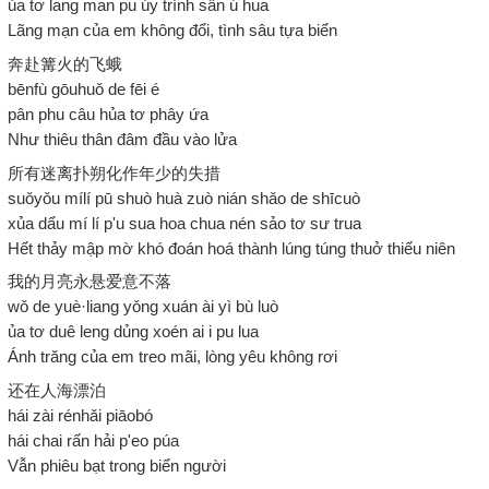
ủa tơ lang man pu úy trính sân ú hua
Lãng mạn của em không đổi, tình sâu tựa biển
奔赴篝火的飞蛾
bēnfù gōuhuǒ de fēi é
pân phu câu hủa tơ phây ứa
Như thiêu thân đâm đầu vào lửa
所有迷离扑朔化作年少的失措
suǒyǒu mílí pū shuò huà zuò nián shǎo de shīcuò
xủa dẩu mí lí p'u sua hoa chua nén sảo tơ sư trua
Hết thảy mập mờ khó đoán hoá thành lúng túng thuở thiếu niên
我的月亮永悬爱意不落
wǒ de yuè·liang yǒng xuán ài yì bù luò
ủa tơ duê leng dủng xoén ai i pu lua
Ánh trăng của em treo mãi, lòng yêu không rơi
还在人海漂泊
hái zài rénhǎi piāobó
hái chai rấn hải p'eo púa
Vẫn phiêu bạt trong biển người