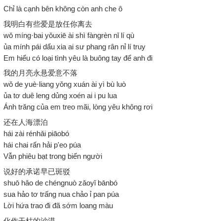
Chỉ là cạnh bên không còn anh che ô
我明白有些爱是放任你离去
wǒ míng·bai yǒuxiē ài shì fàngrèn nǐ lí qù
ủa mính pái dẩu xia ai sư phang rân nỉ lí truy
Em hiểu có loại tình yêu là buông tay để anh đi
我的月亮永悬爱意不落
wǒ de yuè·liang yǒng xuán ài yì bù luò
ủa tơ duê leng dủng xoén ai i pu lua
Ánh trăng của em treo mãi, lòng yêu không rơi
还在人海漂泊
hái zài rénhǎi piāobó
hái chai rấn hải p'eo púa
Vẫn phiêu bạt trong biển người
说好的承诺早已斑驳
shuō hǎo de chéngnuò zǎoyǐ bānbó
sua hảo tơ trấng nua chảo ỉ pan púa
Lời hứa trao đi đã sớm loang màu
化作干枯的沙漠