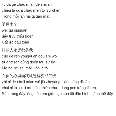
jiù dǎ gè zhào miàn de shíjiān
chiêu tả cưa chao men tơ sứ chen
Trong mỗi lần hai ta gặp mặt
委屈求全
wěi·qu qiúquán
uẩy truy triếu troén
Uất ức cầu toàn
错的人永远都是我
cuò de rén yǒngyuǎn dōu shì wǒ
trua tơ rấn dủng doẻn tâu sư ủa
Mà người sai mãi luôn là tôi
在你的心里面我就这样变成底线
zài nǐ de xīn·li miàn wǒ jiù zhèyàng biànchéng dǐxiàn
chai nỉ tơ xin lỉ men ủa chiêu chưa dang pen trấng tỉ xen
Sâu trong đáy lòng của em giới hạn của tôi dần hình thành thế đấy