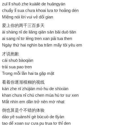
zuǐ lǐ shuō zhe kuàilè de huǎngyán
chuẩy lỉ sua chưa khoai lưa tơ hoảng dén
Miệng nói lời vui vẻ dối gian
爱上你的两千三百多天
ài shàng nǐ de liǎng qiān sān bǎi duō tiān
ai sang nỉ tơ lẻng tren xan pải tua then
Ngày thứ hai nghìn ba trăm mấy tôi yêu em
才说抱歉
cái shuō bàoqiàn
trái sua pao tren
Trong mỗi lần hai ta gặp mặt
看着你逐渐模糊的视线
kàn zhe nǐ zhújiàn mó·hu de shìxiàn
khan chưa nỉ chú chen múa hú tơ sư xen
Mắt nhìn em dần trở nên mờ nhạt
倒也算是个不错的体验
dào yě suànshì gè bùcuò de tǐyàn
tao dể xoan sư cưa pu trua tơ thỉ den