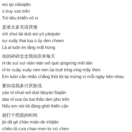
wú qù xiāoqiǎn
ú truy xeo trẻn
Trò tiêu khiển vô vị
是谁太多无语厌倦
shì shuí tài duō wú yǔ yànjuàn
sư suấy thai tua ú ủy den choen
Là ai luôn im lặng mất hứng
你的碎碎念念我却庆幸每天
nǐ de suì suì niàn niàn wǒ què qìngxìng měi tiān
nỉ tơ xuây xuây nen nen ủa truê tring xing mẩy then
Em luôn cằn nhằn chẳng thôi tôi lại mừng vì mỗi ngày bên nhau
要你说我多讨厌肤浅
yào nǐ shuō wǒ duō tǎoyàn fūqiǎn
dao nỉ sua ủa tua thảo den phu trẻn
Nếu em nói tôi đáng ghét thiển cận
就打个照面的时间
jiù dǎ gè zhào miàn de shíjiān
chiêu tả cưa chao men tơ sứ chen