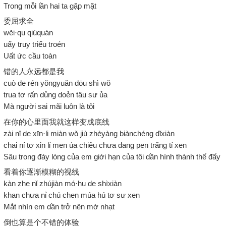
Trong mỗi lần hai ta gặp mặt
委屈求全
wěi·qu qiúquán
uẩy truy triếu troén
Uất ức cầu toàn
错的人永远都是我
cuò de rén yǒngyuǎn dōu shì wǒ
trua tơ rấn dủng doẻn tâu sư ủa
Mà người sai mãi luôn là tôi
在你的心里面我就这样变成底线
zài nǐ de xīn·li miàn wǒ jiù zhèyàng biànchéng dǐxiàn
chai nỉ tơ xin lỉ men ủa chiêu chưa dang pen trấng tỉ xen
Sâu trong đáy lòng của em giới hạn của tôi dần hình thành thế đấy
看着你逐渐模糊的视线
kàn zhe nǐ zhújiàn mó·hu de shìxiàn
khan chưa nỉ chú chen múa hú tơ sư xen
Mắt nhìn em dần trở nên mờ nhạt
倒也算是个不错的体验