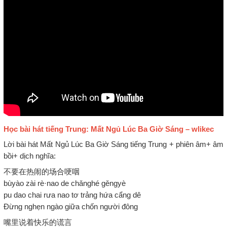
Học bài hát tiếng Trung: Mất Ngủ Lúc Ba Giờ Sáng – wlikec
Lời bài hát Mất Ngủ Lúc Ba Giờ Sáng tiếng Trung + phiên âm+ âm
bồi+ dịch nghĩa:
不要在热闹的场合哽咽
bùyào zài rè·nao de chǎnghé gěngyè
pu dao chai rưa nao tơ trảng hứa cẩng dê
Đừng nghẹn ngào giữa chốn người đông
嘴里说着快乐的谎言