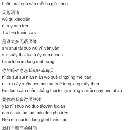
Luôn mất ngủ vào mỗi ba giờ sáng
无趣消遣
wú qù xiāoqiǎn
ú truy xeo trẻn
Trò tiêu khiển vô vị
是谁太多无语厌倦
shì shuí tài duō wú yǔ yànjuàn
sư suấy thai tua ú ủy den choen
Là ai luôn im lặng mất hứng
你的碎碎念念我却庆幸每天
nǐ de suì suì niàn niàn wǒ què qìngxìng měi tiān
nỉ tơ xuây xuây nen nen ủa truê tring xing mẩy then
Em luôn cằn nhằn chẳng thôi tôi lại mừng vì mỗi ngày bên nhau
要你说我多讨厌肤浅
yào nǐ shuō wǒ duō tǎoyàn fūqiǎn
dao nỉ sua ủa tua thảo den phu trẻn
Nếu em nói tôi đáng ghét thiển cận
就打个照面的时间