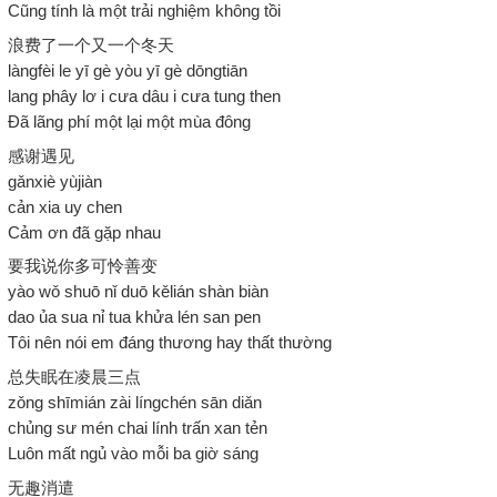
Cũng tính là một trải nghiệm không tồi
浪费了一个又一个冬天
làngfèi le yī gè yòu yī gè dōngtiān
lang phây lơ i cưa dâu i cưa tung then
Đã lãng phí một lại một mùa đông
感谢遇见
gǎnxiè yùjiàn
cản xia uy chen
Cảm ơn đã gặp nhau
要我说你多可怜善变
yào wǒ shuō nǐ duō kělián shàn biàn
dao ủa sua nỉ tua khửa lén san pen
Tôi nên nói em đáng thương hay thất thường
总失眠在凌晨三点
zǒng shīmián zài língchén sān diǎn
chủng sư mén chai lính trấn xan tẻn
Luôn mất ngủ vào mỗi ba giờ sáng
无趣消遣