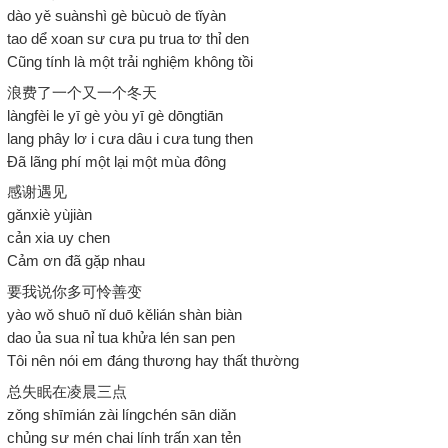
dào yě suànshì gè bùcuò de tǐyàn
tao dể xoan sư cưa pu trua tơ thỉ den
Cũng tính là một trải nghiệm không tồi
浪费了一个又一个冬天
làngfèi le yī gè yòu yī gè dōngtiān
lang phây lơ i cưa dâu i cưa tung then
Đã lãng phí một lại một mùa đông
感谢遇见
gǎnxiè yùjiàn
cản xia uy chen
Cảm ơn đã gặp nhau
要我说你多可怜善变
yào wǒ shuō nǐ duō kělián shàn biàn
dao ủa sua nỉ tua khửa lén san pen
Tôi nên nói em đáng thương hay thất thường
总失眠在凌晨三点
zǒng shīmián zài língchén sān diǎn
chủng sư mén chai lính trấn xan tẻn