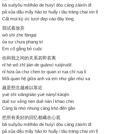
bǎ suǒyǒu měihǎo de huíyì dōu cáng zàixīn dǐ
pả xủa dẩu mẩy hảo tơ huấy i tâu tráng chai xin tỉ
Cất mọi ký ức tươi đẹp vào đáy lòng
我试着放弃
wǒ shì zhe fàngqì
ủa sư chưa phang tri
Em cố gắng bỏ cuộc
你和我之间的关系若即若离
nǐ hé wǒ zhī jiàn de guānxì ruòjíruòlí
nỉ hứa ủa chư chen tơ quan xi rua chí rua lí
Mối quan hệ giữa anh và em như gần như xa
越是想念越难以靠近
yuè shì xiǎngniàn yuè nányǐ kàojìn
duê sư xẻng nen duê nán ỉ khao chin
Càng là nhớ nhung càng khó đến gần
把所有美好的回忆都藏在心底
bǎ suǒyǒu měihǎo de huíyì dōu cáng zàixīn dǐ
pả xủa dẩu mẩy hảo tơ huấy i tâu tráng chai xin tỉ