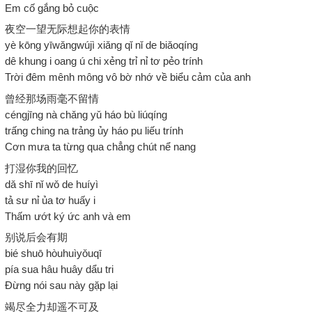
Em cố gắng bỏ cuộc
夜空一望无际想起你的表情
yè kōng yīwǎngwújì xiǎng qǐ nǐ de biǎoqíng
dê khung i oang ú chi xẻng trỉ nỉ tơ pẻo trính
Trời đêm mênh mông vô bờ nhớ về biểu cảm của anh
曾经那场雨毫不留情
céngjīng nà chǎng yǔ háo bù liúqíng
trấng ching na trảng ủy háo pu liếu trính
Cơn mưa ta từng qua chẳng chút nể nang
打湿你我的回忆
dǎ shī nǐ wǒ de huíyì
tả sư nỉ ủa tơ huấy i
Thấm ướt ký ức anh và em
别说后会有期
bié shuō hòuhuìyǒuqī
pía sua hâu huây dẩu tri
Đừng nói sau này gặp lại
竭尽全力却遥不可及