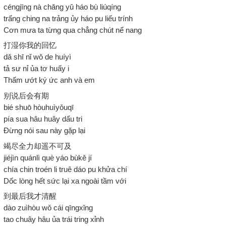
céngjīng nà chǎng yǔ háo bù liúqíng
trấng ching na trảng ủy háo pu liếu trính
Cơn mưa ta từng qua chẳng chút nể nang
打湿你我的回忆
dǎ shī nǐ wǒ de huíyì
tả sư nỉ ủa tơ huấy i
Thấm ướt ký ức anh và em
别说后会有期
bié shuō hòuhuìyǒuqī
pía sua hâu huây dẩu tri
Đừng nói sau này gặp lại
竭尽全力却遥不可及
jiéjìn quánlì què yáo bùkě jí
chía chin troén li truê dáo pu khửa chí
Dốc lòng hết sức lại xa ngoài tầm với
到最后我才清醒
dào zuìhòu wǒ cái qīngxǐng
tao chuây hâu ủa trái tring xỉnh