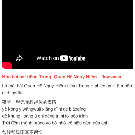
Học bài hát tiếng Trung: Quan Hệ Nguy Hiểm – Joysaaaa
Lời bài hát Quan Hệ Nguy Hiểm tiếng Trung + phiên âm+ âm bồi+
dịch nghĩa:
夜空一望无际想起你的表情
yè kōng yīwǎngwújì xiǎng qǐ nǐ de biǎoqíng
dê khung i oang ú chi xẻng trỉ nỉ tơ pẻo trính
Trời đêm mênh mông vô bờ nhớ về biểu cảm của anh
曾经那场雨毫不留情