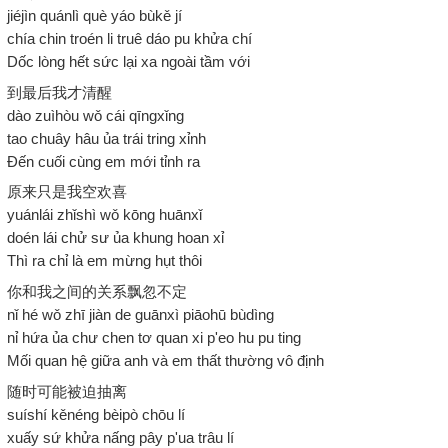
jiéjìn quánlì què yáo bùkě jí
chía chin troén li truê dáo pu khửa chí
Dốc lòng hết sức lại xa ngoài tầm với
到最后我才清醒
dào zuìhòu wǒ cái qīngxǐng
tao chuây hâu ủa trái tring xỉnh
Đến cuối cùng em mới tỉnh ra
原来只是我空欢喜
yuánlái zhǐshì wǒ kōng huānxǐ
doén lái chử sư ủa khung hoan xỉ
Thì ra chỉ là em mừng hụt thôi
你和我之间的关系飘忽不定
nǐ hé wǒ zhī jiàn de guānxì piāohū bùdìng
nỉ hứa ủa chư chen tơ quan xi p'eo hu pu ting
Mối quan hệ giữa anh và em thất thường vô định
随时可能被迫抽离
suíshí kěnéng bèipò chōu lí
xuấy sứ khửa nấng pây p'ua trâu lí