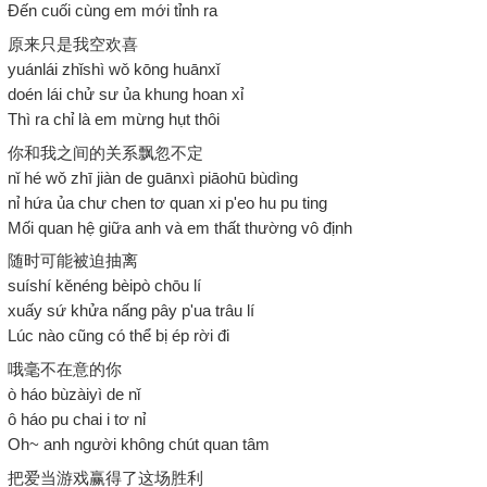
Đến cuối cùng em mới tỉnh ra
原来只是我空欢喜
yuánlái zhǐshì wǒ kōng huānxǐ
doén lái chử sư ủa khung hoan xỉ
Thì ra chỉ là em mừng hụt thôi
你和我之间的关系飘忽不定
nǐ hé wǒ zhī jiàn de guānxì piāohū bùdìng
nỉ hứa ủa chư chen tơ quan xi p'eo hu pu ting
Mối quan hệ giữa anh và em thất thường vô định
随时可能被迫抽离
suíshí kěnéng bèipò chōu lí
xuấy sứ khửa nấng pây p'ua trâu lí
Lúc nào cũng có thể bị ép rời đi
哦毫不在意的你
ò háo bùzàiyì de nǐ
ô háo pu chai i tơ nỉ
Oh~ anh người không chút quan tâm
把爱当游戏赢得了这场胜利