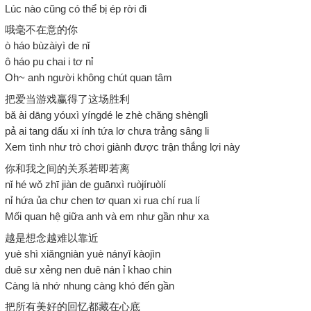
Lúc nào cũng có thể bị ép rời đi
哦毫不在意的你
ò háo bùzàiyì de nǐ
ô háo pu chai i tơ nỉ
Oh~ anh người không chút quan tâm
把爱当游戏赢得了这场胜利
bǎ ài dāng yóuxì yíngdé le zhè chǎng shènglì
pả ai tang dấu xi ính tứa lơ chưa trảng sâng li
Xem tình như trò chơi giành được trận thắng lợi này
你和我之间的关系若即若离
nǐ hé wǒ zhī jiàn de guānxì ruòjíruòlí
nỉ hứa ủa chư chen tơ quan xi rua chí rua lí
Mối quan hệ giữa anh và em như gần như xa
越是想念越难以靠近
yuè shì xiǎngniàn yuè nányǐ kàojìn
duê sư xẻng nen duê nán ỉ khao chin
Càng là nhớ nhung càng khó đến gần
把所有美好的回忆都藏在心底