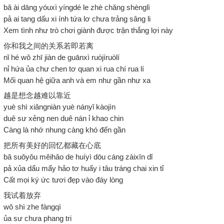
bǎ ài dāng yóuxì yíngdé le zhè chǎng shènglì
pả ai tang dấu xi ính tứa lơ chưa trảng sâng li
Xem tình như trò chơi giành được trận thắng lợi này
你和我之间的关系若即若离
nǐ hé wǒ zhī jiàn de guānxì ruòjíruòlí
nỉ hứa ủa chư chen tơ quan xi rua chí rua lí
Mối quan hệ giữa anh và em như gần như xa
越是想念越难以靠近
yuè shì xiǎngniàn yuè nányǐ kàojìn
duê sư xẻng nen duê nán ỉ khao chin
Càng là nhớ nhung càng khó đến gần
把所有美好的回忆都藏在心底
bǎ suǒyǒu měihǎo de huíyì dōu cáng zàixīn dǐ
pả xủa dẩu mẩy hảo tơ huấy i tâu tráng chai xin tỉ
Cất mọi ký ức tươi đẹp vào đáy lòng
我试着放弃
wǒ shì zhe fàngqì
ủa sư chưa phang tri